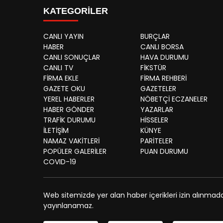
KATEGORİLER
CANLI YAYIN
BURÇLAR
HABER
CANLI BORSA
CANLI SONUÇLAR
HAVA DURUMU
CANLI TV
FİKSTÜR
FİRMA EKLE
FİRMA REHBERİ
GAZETE OKU
GAZETELER
YEREL HABERLER
NÖBETÇİ ECZANELER
HABER GÖNDER
YAZARLAR
TRAFİK DURUMU
HİSSELER
İLETİŞİM
KÜNYE
NAMAZ VAKİTLERİ
PARİTELER
POPÜLER GALERİLER
PUAN DURUMU
COVID-19
Web sitemizde yer alan haber içerikleri izin alınmad
yayınlanamaz.