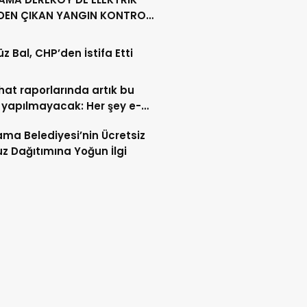
NDEN ÇIKAN YANGIN KONTROL
A ALINDI
z Bal, CHP’den İstifa Etti
ahat raporlarında artık bu
 yapılmayacak: Her şey e-
t’e taşındı
ma Belediyesi’nin Ücretsiz
z Dağıtımına Yoğun İlgi