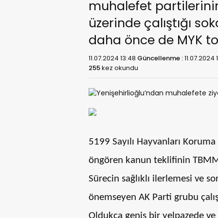
muhalefet partilerini
üzerinde çalıştığı so
daha önce de MYK to
11.07.2024 13:48
Güncellenme :
11.07.2024 
255
kez okundu
5199 Sayılı Hayvanları Koruma 
öngören kanun teklifinin TBMM
Sürecin sağlıklı ilerlemesi ve s
önemseyen AK Parti grubu çalış
Oldukça geniş bir yelpazede ve