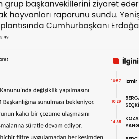
n grup başkanvekillerini ziyaret eder
kak hayvanları raporunu sundu. Yeniş
plantısında Cumhurbaşkanı Erdoğa
13:49
İlgin
İzmir
10:57
Kanunu’nda değişiklik yapılmasını
BERG
10:29
 Başkanlığına sunulması bekleniyor.
SEÇKİ
“PER
orunun kalıcı bir çözüme ulaşmasını
KOZAK
14:35
YANG
malarına süratle devam ediyor.
 hiçbir filtre uygulamadan her kesimden
BERG