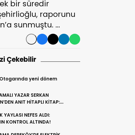
ek bir süredir
ehirlioğlu, raporunu
n’a sunmuştu. …
izi Çekebilir
 Otogarında yeni dönem
AMALI YAZAR SERKAN
N’DEN ANIT HİTAPLI KİTAP:
GAMON’DAN ARTVİN’E”
 YAYLASI NEFES ALDI:
IN KONTROL ALTINDA!
AMA DEREKÖY’DE ELEKTRİK