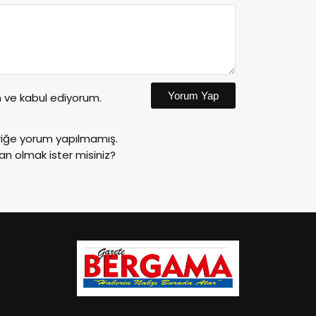
Yorum Yap
ve kabul ediyorum.
riğe yorum yapılmamış.
an olmak ister misiniz?