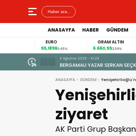
Haber ara...
ANASAYFA
HABER
GÜNDEM
R
EURO
GRAM ALTIN
55,1896
6.660,55
0,12%
0,45%
2,59%
5 Ağustos 2026 - 10:29
BERGAMALI YAZAR SERKAN SEÇKİ
ANASAYFA
GÜNDEM
Yenişehirlioğlu
Yenişehir
ziyaret
AK Parti Grup Başkanv