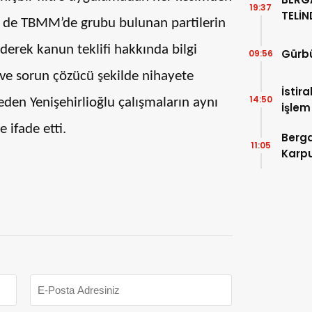
19:37
TELİ
ün de TBMM’de grubu bulunan partilerin
ALTIN
ederek kanun teklifi hakkında bilgi
Gürbü
09:56
af ve sorun çözücü şekilde nihayete
İstir
14:50
eden Yenişehirlioğlu çalışmaların aynı
işlem
Devle
 ifade etti.
Berga
11:05
Karpu