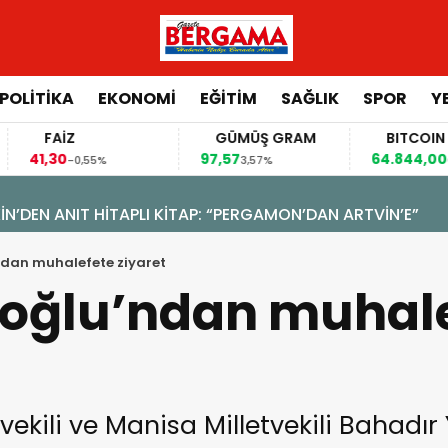
POLİTİKA
EKONOMİ
EĞİTİM
SAĞLIK
SPOR
Y
FAİZ
GÜMÜŞ GRAM
BITCOIN
41,30
97,57
64.844,00
-0,55%
3,57%
0,70
N’DEN ANIT HİTAPLI KİTAP: “PERGAMON’DAN ARTVİN’E”
’ndan muhalefete ziyaret
lioğlu’ndan muhal
ekili ve Manisa Milletvekili Bahadır 