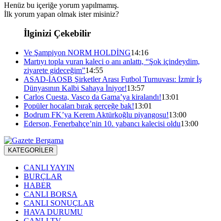
Henüz bu içeriğe yorum yapılmamış.
İlk yorum yapan olmak ister misiniz?
İlginizi Çekebilir
Ve Şampiyon NORM HOLDİNG
14:16
Martıyı topla vuran kaleci o anı anlattı, “Şok içindeydim,
ziyarete gideceğim”
14:55
ASAD-İAOSB Şirketler Arası Futbol Turnuvası: İzmir İş
Dünyasının Kalbi Sahaya İniyor!
13:57
Carlos Cuesta, Vasco da Gama’ya kiralandı!
13:01
Popüler hocaları bırak gerçeğe bak!
13:01
Bodrum FK’ya Kerem Aktürkoğlu piyangosu!
13:00
Ederson, Fenerbahçe’nin 10. yabancı kalecisi oldu
13:00
KATEGORİLER
CANLI YAYIN
BURÇLAR
HABER
CANLI BORSA
CANLI SONUÇLAR
HAVA DURUMU
CANLI TV