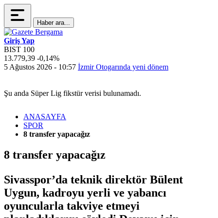
Haber ara...
Giriş Yap
BIST 100
13.779,39
-0,14%
4
5 Ağustos 2026 - 10:57
İzmir Otogarında yeni dönem
5
Şu anda Süper Lig fikstür verisi bulunamadı.
ANASAYFA
SPOR
8 transfer yapacağız
8 transfer yapacağız
Sivasspor’da teknik direktör Bülent
Uygun, kadroyu yerli ve yabancı
oyuncularla takviye etmeyi