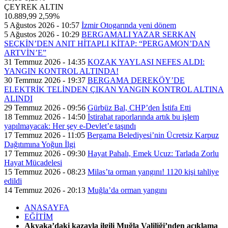
ÇEYREK ALTIN
10.889,99
2,59%
5 Ağustos 2026 - 10:57
İzmir Otogarında yeni dönem
5 Ağustos 2026 - 10:29
BERGAMALI YAZAR SERKAN
SEÇKİN’DEN ANIT HİTAPLI KİTAP: “PERGAMON’DAN
ARTVİN’E”
31 Temmuz 2026 - 14:35
KOZAK YAYLASI NEFES ALDI:
YANGIN KONTROL ALTINDA!
30 Temmuz 2026 - 19:37
BERGAMA DEREKÖY’DE
ELEKTRİK TELİNDEN ÇIKAN YANGIN KONTROL ALTINA
ALINDI
29 Temmuz 2026 - 09:56
Gürbüz Bal, CHP’den İstifa Etti
18 Temmuz 2026 - 14:50
İstirahat raporlarında artık bu işlem
yapılmayacak: Her şey e-Devlet’e taşındı
17 Temmuz 2026 - 11:05
Bergama Belediyesi’nin Ücretsiz Karpuz
Dağıtımına Yoğun İlgi
17 Temmuz 2026 - 09:30
Hayat Pahalı, Emek Ucuz: Tarlada Zorlu
Hayat Mücadelesi
15 Temmuz 2026 - 08:23
Milas’ta orman yangını! 1120 kişi tahliye
edildi
14 Temmuz 2026 - 20:13
Muğla’da orman yangını
ANASAYFA
EĞİTİM
Akyaka’daki kazayla ilgili Muğla Valiliği’nden açıklama