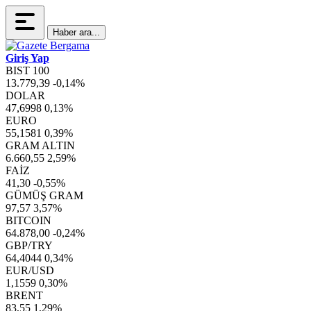
Haber ara...
Giriş Yap
BIST 100
13.779,39
-0,14%
DOLAR
47,6998
0,13%
EURO
55,1581
0,39%
GRAM ALTIN
6.660,55
2,59%
FAİZ
41,30
-0,55%
GÜMÜŞ GRAM
97,57
3,57%
BITCOIN
64.878,00
-0,24%
GBP/TRY
64,4044
0,34%
EUR/USD
1,1559
0,30%
BRENT
83,55
1,29%