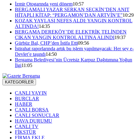
İzmir Otogarında yeni dönem
10:57
BERGAMALI YAZAR SERKAN SEÇKİN’DEN ANIT
HİTAPLI KİTAP: “PERGAMON’DAN ARTVİN’E”
10:29
KOZAK YAYLASI NEFES ALDI: YANGIN KONTROL
ALTINDA!
14:35
BERGAMA DEREKÖY’DE ELEKTRİK TELİNDEN
ÇIKAN YANGIN KONTROL ALTINA ALINDI
19:37
Gürbüz Bal, CHP’den İstifa Etti
09:56
İstirahat raporlarında artık bu işlem yapılmayacak: Her şey e-
Devlet’e taşındı
14:50
Bergama Belediyesi’nin Ücretsiz Karpuz Dağıtımına Yoğun
İlgi
11:05
KATEGORİLER
CANLI YAYIN
BURÇLAR
HABER
CANLI BORSA
CANLI SONUÇLAR
HAVA DURUMU
CANLI TV
FİKSTÜR
FİRMA EKLE