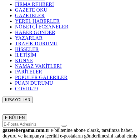
FİRMA REHBERİ
GAZETE OKU
GAZETELER
YEREL HABERLER
NÖBETÇİ ECZANELER
HABER GÖNDER
YAZARLAR
TRAFİK DURUMU
HİSSELER
İLETİŞİM
KÜNYE
NAMAZ VAKİTLERİ
PARİTELER
POPÜLER GALERİLER
PUAN DURUMU
COVID-19
KISAYOLLAR
Menü seçimi yapın. WP-ADMIN → Görünüm → Menüler
sayfasından menü eşleştirmesi yapınız.
E-BÜLTEN
gazetebergama.com.tr
e-bültenine abone olarak, tarafınıza haber,
duyuru ve kampanya içerikli e-postaların gönderilmesini kabul etmiş