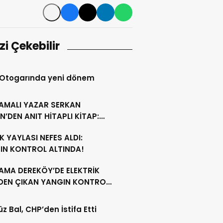
izi Çekebilir
 Otogarında yeni dönem
AMALI YAZAR SERKAN
N’DEN ANIT HİTAPLI KİTAP:
GAMON’DAN ARTVİN’E”
 YAYLASI NEFES ALDI:
IN KONTROL ALTINDA!
AMA DEREKÖY’DE ELEKTRİK
NDEN ÇIKAN YANGIN KONTROL
A ALINDI
z Bal, CHP’den İstifa Etti