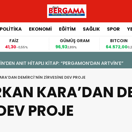
POLİTİKA
EKONOMİ
EĞİTİM
SAĞLIK
SPOR
Y
FAİZ
GÜMÜŞ GRAM
BITCOIN
1,30
96,93
64.572,00
-0,55%
2,89%
0,28%
N’DEN ANIT HİTAPLI KİTAP: “PERGAMON’DAN ARTVİN’E”
RA’DAN DEMİRCİ’NİN ZİRVESİNE DEV PROJE
KAN KARA’DAN DE
 DEV PROJE