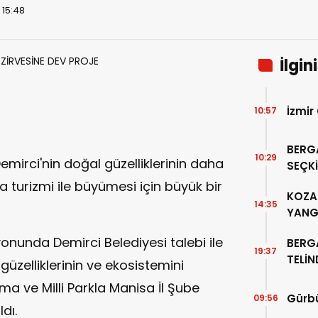
 15:48
İlgin
İzmir
10:57
BERG
10:29
emirci'nin doğal güzelliklerinin daha
SEÇKİ
“PER
 turizmi ile büyümesi için büyük bir
KOZAK
14:35
YANG
nunda Demirci Belediyesi talebi ile
BERG
19:37
TELİ
 güzelliklerinin ve ekosistemini
ALTIN
 ve Milli Parkla Manisa İl Şube
Gürbü
09:56
ldı.