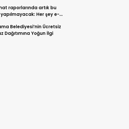
ahat raporlarında artık bu
 yapılmayacak: Her şey e-
t’e taşındı
ma Belediyesi’nin Ücretsiz
z Dağıtımına Yoğun İlgi