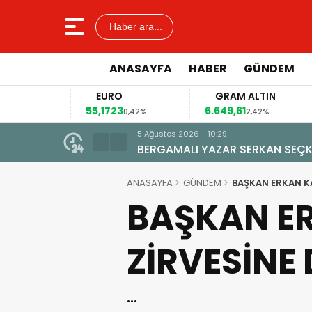
Haber ara...
ANASAYFA
HABER
GÜNDEM
EURO
GRAM ALTIN
55,1723
6.649,61
4
12%
0,42%
2,42%
5 Ağustos 2026 - 10:29
BERGAMALI YAZAR SERKAN SEÇKİ
ANASAYFA
GÜNDEM
BAŞKAN ERKAN KA
BAŞKAN ER
ZİRVESİNE
…