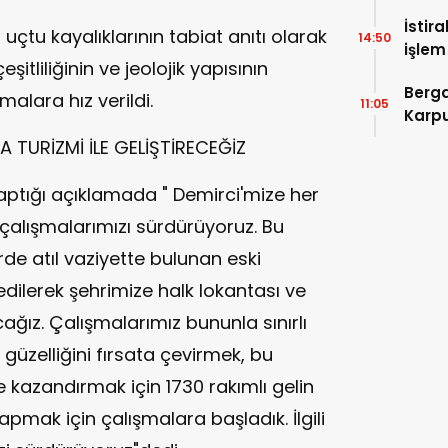
İstir
uçtu kayalıklarının tabiat anıtı olarak
14:50
işlem
eşitliliğinin ve jeolojik yapısının
Devle
Berga
alara hız verildi.
11:05
Karpu
 TURİZMİ İLE GELİŞTİRECEĞİZ
aptığı açıklamada " Demirci'mize her
alışmalarımızı sürdürüyoruz. Bu
e atıl vaziyette bulunan eski
edilerek şehrimize halk lokantası ve
ağız. Çalışmalarımız bununla sınırlı
 güzelliğini fırsata çevirmek, bu
kazandırmak için 1730 rakımlı gelin
yapmak için çalışmalara başladık. İlgili