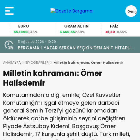
Giriş
Yap
EURO
GRAM ALTIN
FAİZ
55,1896
6.660,55
41,30
0,45%
2,59%
-0,55%
5 Ağustos 2026 - 10:29
BERGAMALI YAZAR SERKAN SEÇKİN’DEN ANIT HİTAPLI
KİTAP: “PERGAMON’DAN ARTVİN’E”
ANASAYFA
BİYOGRAFİLER
Milletin kahramanı: Ömer Halisdemir
Milletin kahramanı: Ömer
Halisdemir
Komutanından aldığı emirle, Özel Kuvvetler
Komutanlığı’nı işgal etmeye gelen darbeci
general Semih Terzi’yi gözünü kırpmadan
öldürerek darbe girişiminin seyrini değiştiren
Piyade Astsubay Kıdemli Başçavuş Ömer
Halisdemir, 17 kurşunla şehit düştü. Türk milleti,