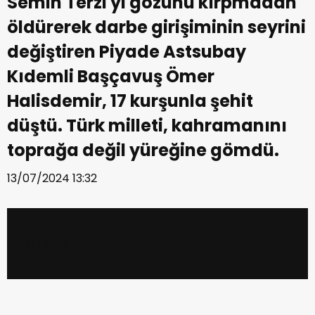
Semih Terzi'yi gözünü kırpmadan
öldürerek darbe girişiminin seyrini
değiştiren Piyade Astsubay
Kıdemli Başçavuş Ömer
Halisdemir, 17 kurşunla şehit
düştü. Türk milleti, kahramanını
toprağa değil yüreğine gömdü.
13/07/2024 13:32
© TRT HABER