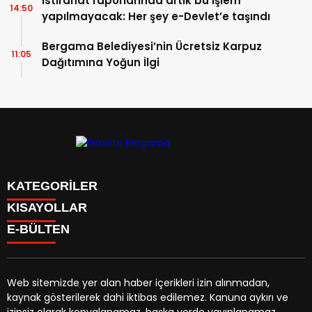
İstirahat raporlarında artık bu işlem
14:50
yapılmayacak: Her şey e-Devlet’e taşındı
Bergama Belediyesi’nin Ücretsiz Karpuz
11:05
Dağıtımına Yoğun İlgi
KATEGORİLER
KISAYOLLAR
CANLI YAYIN
Menü seçimi yapın. WP-ADMIN → Görünüm → Menüler
E-BÜLTEN
BURÇLAR
sayfasından menü eşleştirmesi yapınız.
HABER
CANLI BORSA
CANLI SONUÇLAR
Web sitemizde yer alan haber içerikleri izin alınmadan,
HAVA DURUMU
kaynak gösterilerek dahi iktibas edilemez. Kanuna aykırı ve
gazetebergama.com.tr
e-bültenine abone olarak,
CANLI TV
izinsiz olarak kopyalanamaz, başka yerde yayınlanamaz.