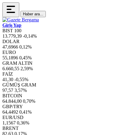
Haber ara...
Giriş Yap
BIST 100
13.779,39
-0,14%
DOLAR
47,6966
0,12%
EURO
55,1896
0,45%
GRAM ALTIN
6.660,55
2,59%
FAİZ
41,30
-0,55%
GÜMÜŞ GRAM
97,57
3,57%
BITCOIN
64.844,00
0,70%
GBP/TRY
64,4492
0,41%
EUR/USD
1,1567
0,36%
BRENT
82,63
0,17%