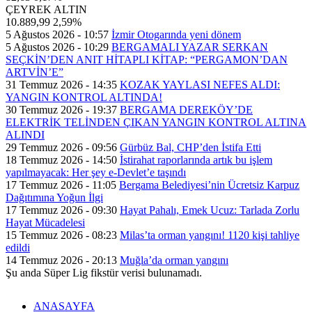
ÇEYREK ALTIN
10.889,99
2,59%
5 Ağustos 2026 - 10:57
İzmir Otogarında yeni dönem
5 Ağustos 2026 - 10:29
BERGAMALI YAZAR SERKAN
SEÇKİN’DEN ANIT HİTAPLI KİTAP: “PERGAMON’DAN
ARTVİN’E”
31 Temmuz 2026 - 14:35
KOZAK YAYLASI NEFES ALDI:
YANGIN KONTROL ALTINDA!
30 Temmuz 2026 - 19:37
BERGAMA DEREKÖY’DE
ELEKTRİK TELİNDEN ÇIKAN YANGIN KONTROL ALTINA
ALINDI
29 Temmuz 2026 - 09:56
Gürbüz Bal, CHP’den İstifa Etti
18 Temmuz 2026 - 14:50
İstirahat raporlarında artık bu işlem
yapılmayacak: Her şey e-Devlet’e taşındı
17 Temmuz 2026 - 11:05
Bergama Belediyesi’nin Ücretsiz Karpuz
Dağıtımına Yoğun İlgi
17 Temmuz 2026 - 09:30
Hayat Pahalı, Emek Ucuz: Tarlada Zorlu
Hayat Mücadelesi
15 Temmuz 2026 - 08:23
Milas’ta orman yangını! 1120 kişi tahliye
edildi
14 Temmuz 2026 - 20:13
Muğla’da orman yangını
Şu anda Süper Lig fikstür verisi bulunamadı.
ANASAYFA