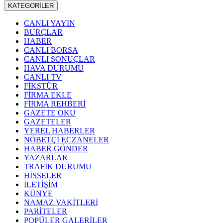
KATEGORİLER
CANLI YAYIN
BURÇLAR
HABER
CANLI BORSA
CANLI SONUÇLAR
HAVA DURUMU
CANLI TV
FİKSTÜR
FİRMA EKLE
FİRMA REHBERİ
GAZETE OKU
GAZETELER
YEREL HABERLER
NÖBETÇİ ECZANELER
HABER GÖNDER
YAZARLAR
TRAFİK DURUMU
HİSSELER
İLETİŞİM
KÜNYE
NAMAZ VAKİTLERİ
PARİTELER
POPÜLER GALERİLER