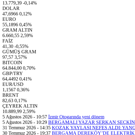
13.779,39
-0,14%
DOLAR
47,6966
0,12%
EURO
55,1896
0,45%
GRAM ALTIN
6.660,55
2,59%
FAİZ
41,30
-0,55%
GÜMÜŞ GRAM
97,57
3,57%
BITCOIN
64.844,00
0,70%
GBP/TRY
64,4492
0,41%
EUR/USD
1,1567
0,36%
BRENT
82,63
0,17%
ÇEYREK ALTIN
10.889,99
2,59%
5 Ağustos 2026 - 10:57
İzmir Otogarında yeni dönem
5 Ağustos 2026 - 10:29
BERGAMALI YAZAR SERKAN SEÇKİN’
31 Temmuz 2026 - 14:35
KOZAK YAYLASI NEFES ALDI: YAN
30 Temmuz 2026 - 19:37
BERGAMA DEREKÖY’DE ELEKTRİK 