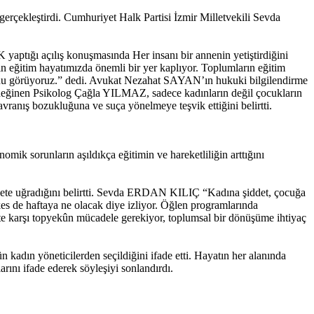
çekleştirdi. Cumhuriyet Halk Partisi İzmir Milletvekili Sevda
aptığı açılış konuşmasında Her insanı bir annenin yetiştirdiğini
in eğitim hayatımızda önemli bir yer kaplıyor. Toplumların eğitim
ğunu görüyoruz.” dedi. Avukat Nezahat SAYAN’ın hukuki bilgilendirme
ına değinen Psikolog Çağla YILMAZ, sadece kadınların değil çocukların
avranış bozukluğuna ve suça yönelmeye teşvik ettiğini belirtti.
ik sorunların aşıldıkça eğitimin ve hareketliliğin arttığını
iddete uğradığını belirtti. Sevda ERDAN KILIÇ “Kadına şiddet, çocuğa
kes de haftaya ne olacak diye izliyor. Öğlen programlarında
ete karşı topyekûn mücadele gerekiyor, toplumsal bir dönüşüme ihtiyaç
adın yöneticilerden seçildiğini ifade etti. Hayatın her alanında
arını ifade ederek söyleşiyi sonlandırdı.