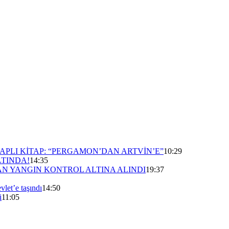
APLI KİTAP: “PERGAMON’DAN ARTVİN’E”
10:29
LTINDA!
14:35
N YANGIN KONTROL ALTINA ALINDI
19:37
vlet’e taşındı
14:50
i
11:05