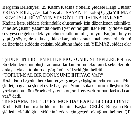
Bergama Belediyesi, 25 Kasım Kadına Yönelik Şiddete Karşı Uluslara
ERDAN KILIÇ, Avukat Nezahat SAYAN, Psikolog Çağla YILMAZ’ın k
“SEVGİYLE BÜYÜYEN SEVGİYLE ETRAFINA BAKAR”
Kadına karşı şiddete farkındalık oluşturmak için düzenlenen etkinlik
anne sevgisinin yaşantıda önemli yer edindiğini ifade etti. Şiddete k
seviyesi de gelecekteki yönetim şekillerini oluşturuyor. Bugün dün
yaptığı söyleşide kadına şiddete karşı uluslararası mahkemelerin de mü
da üzerinde şiddetin etkisini olduğunu ifade etti. YILMAZ, şiddet olan
“ŞİDDETİN BİR TEMELİ DE EKONOMİK SEBEPLERDEN 
Şiddetin temelini oluşturan unsurlardan birinin ekonomik sebepler ol
dolayısıyla da toplumsal görgünün yükseldiğini belirtti.
“TOPLUMSAL BİR DÖNÜŞÜME İHTİYAÇ VAR”
Kadınların hayatın her alanına yetişmeye çalıştığını belirten İzmir
şiddet, hayvana şiddet evde başlıyor. Sonra sokakta normalleşiyor. En 
yozlaşmanın tüm örnekleri yayınlanıyor. Herkes durumun farkında ama i
var.” dedi.
“BERGAMA BELEDİYESİ MOR BAYRAKLI BİR BELEDİYE”
Kadın istihdamını artırdıklarını belirten Başkan ÇELİK, Bergama Bele
şiddetin olabildiğini, şiddetin herkes için geçerli olduğunu belirten ÇE