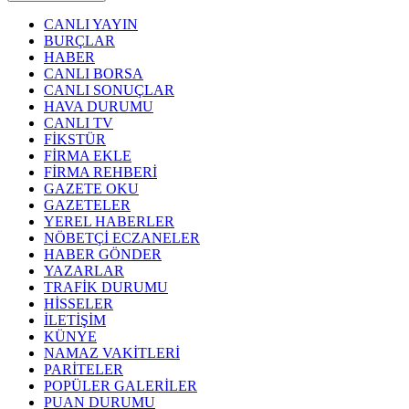
CANLI YAYIN
BURÇLAR
HABER
CANLI BORSA
CANLI SONUÇLAR
HAVA DURUMU
CANLI TV
FİKSTÜR
FİRMA EKLE
FİRMA REHBERİ
GAZETE OKU
GAZETELER
YEREL HABERLER
NÖBETÇİ ECZANELER
HABER GÖNDER
YAZARLAR
TRAFİK DURUMU
HİSSELER
İLETİŞİM
KÜNYE
NAMAZ VAKİTLERİ
PARİTELER
POPÜLER GALERİLER
PUAN DURUMU