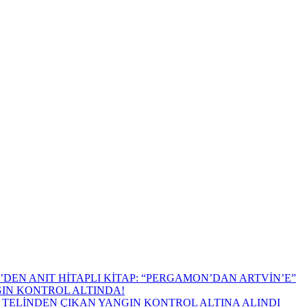
DEN ANIT HİTAPLI KİTAP: “PERGAMON’DAN ARTVİN’E”
GIN KONTROL ALTINDA!
TELİNDEN ÇIKAN YANGIN KONTROL ALTINA ALINDI