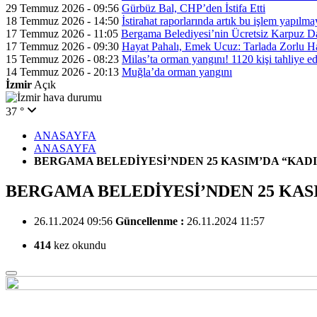
29 Temmuz 2026 - 09:56
Gürbüz Bal, CHP’den İstifa Etti
18 Temmuz 2026 - 14:50
İstirahat raporlarında artık bu işlem yapılm
17 Temmuz 2026 - 11:05
Bergama Belediyesi’nin Ücretsiz Karpuz Da
17 Temmuz 2026 - 09:30
Hayat Pahalı, Emek Ucuz: Tarlada Zorlu H
15 Temmuz 2026 - 08:23
Milas’ta orman yangını! 1120 kişi tahliye ed
14 Temmuz 2026 - 20:13
Muğla’da orman yangını
İzmir
Açık
37 °
ANASAYFA
ANASAYFA
BERGAMA BELEDİYESİ’NDEN 25 KASIM’DA “KADI
BERGAMA BELEDİYESİ’NDEN 25 KASI
26.11.2024 09:56
Güncellenme :
26.11.2024 11:57
414
kez okundu