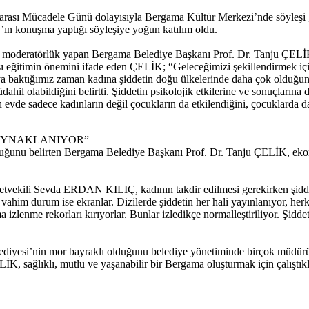
rası Mücadele Günü dolayısıyla Bergama Kültür Merkezi’nde söyleşi ger
onuşma yaptığı söyleşiye yoğun katılım oldu.
te moderatörlük yapan Bergama Belediye Başkanı Prof. Dr. Tanju ÇELİK y
arşı eğitimin önemini ifade eden ÇELİK; “Geleceğimizi şekillendirmek iç
yaya baktığımız zaman kadına şiddetin doğu ülkelerinde daha çok oldu
dahil olabildiğini belirtti. Şiddetin psikolojik etkilerine ve sonuçlar
 evde sadece kadınların değil çocukların da etkilendiğini, çocuklarda d
KAYNAKLANIYOR”
duğunu belirten Bergama Belediye Başkanı Prof. Dr. Tanju ÇELİK, ekonom
 Milletvekili Sevda ERDAN KILIÇ, kadının takdir edilmesi gerekirken ş
vahim durum ise ekranlar. Dizilerde şiddetin her hali yayınlanıyor, her
zlenme rekorları kırıyorlar. Bunlar izledikçe normalleştiriliyor. Şidd
diyesi’nin mor bayraklı olduğunu belediye yönetiminde birçok müdürün k
LİK, sağlıklı, mutlu ve yaşanabilir bir Bergama oluşturmak için çalıştıkl