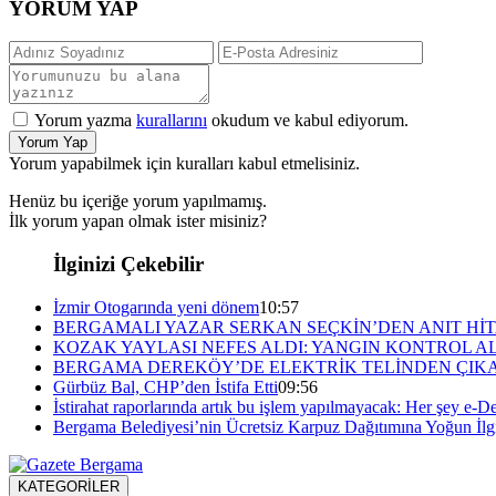
YORUM YAP
Yorum yazma
kurallarını
okudum ve kabul ediyorum.
Yorum Yap
Yorum yapabilmek için kuralları kabul etmelisiniz.
Henüz bu içeriğe yorum yapılmamış.
İlk yorum yapan olmak ister misiniz?
İlginizi Çekebilir
İzmir Otogarında yeni dönem
10:57
BERGAMALI YAZAR SERKAN SEÇKİN’DEN ANIT HİT
KOZAK YAYLASI NEFES ALDI: YANGIN KONTROL A
BERGAMA DEREKÖY’DE ELEKTRİK TELİNDEN ÇIKA
Gürbüz Bal, CHP’den İstifa Etti
09:56
İstirahat raporlarında artık bu işlem yapılmayacak: Her şey e-De
Bergama Belediyesi’nin Ücretsiz Karpuz Dağıtımına Yoğun İlg
KATEGORİLER