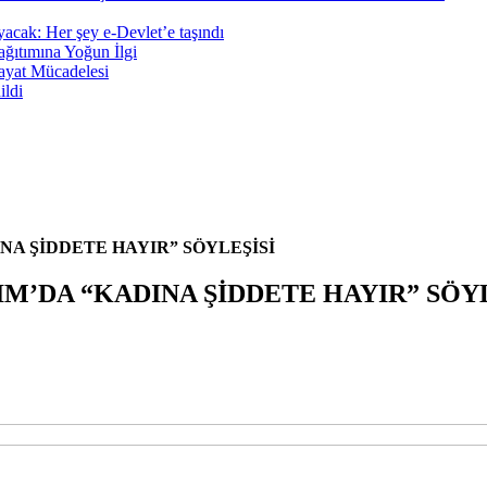
ayacak: Her şey e-Devlet’e taşındı
ğıtımına Yoğun İlgi
ayat Mücadelesi
ildi
NA ŞİDDETE HAYIR” SÖYLEŞİSİ
M’DA “KADINA ŞİDDETE HAYIR” SÖYL