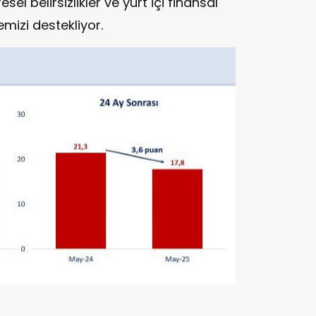
esel belirsizlikler ve yurt içi finansal
mizi destekliyor.