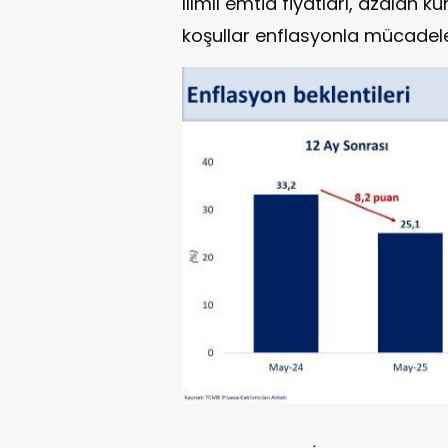
Ilımlı emtia fiyatları, azalan kür
koşullar enflasyonla mücadele