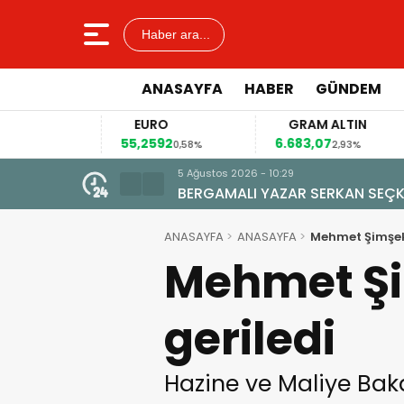
Haber ara...
ANASAYFA
HABER
GÜNDEM
EURO
GRAM ALTIN
55,2592
6.683,07
41
4%
0,58%
2,93%
5 Ağustos 2026 - 10:29
BERGAMALI YAZAR SERKAN SEÇKİ
ANASAYFA
ANASAYFA
Mehmet Şimşek:
Mehmet Şim
geriledi
Hazine ve Maliye Bak