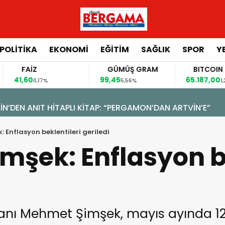
POLİTİKA
EKONOMİ
EĞİTİM
SAĞLIK
SPOR
Y
FAİZ
GÜMÜŞ GRAM
BITCOIN
,60
99,45
65.187,00
0,17%
5,56%
1,23%
N’DEN ANIT HİTAPLI KİTAP: “PERGAMON’DAN ARTVİN’E”
 Enflasyon beklentileri geriledi
şek: Enflasyon be
anı Mehmet Şimşek, mayıs ayında 12