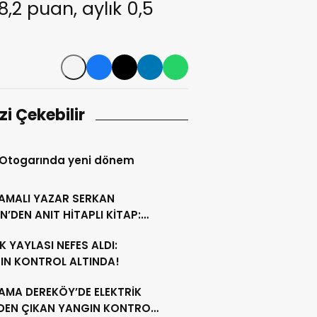
,2 puan, aylık 0,5
izi Çekebilir
 Otogarında yeni dönem
AMALI YAZAR SERKAN
N’DEN ANIT HİTAPLI KİTAP:
GAMON’DAN ARTVİN’E”
 YAYLASI NEFES ALDI:
IN KONTROL ALTINDA!
AMA DEREKÖY’DE ELEKTRİK
NDEN ÇIKAN YANGIN KONTROL