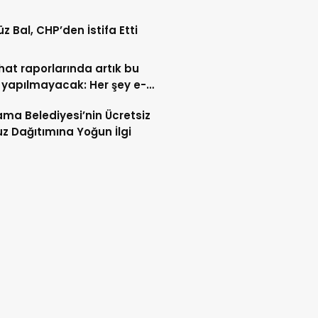
A ALINDI
z Bal, CHP’den İstifa Etti
ahat raporlarında artık bu
 yapılmayacak: Her şey e-
t’e taşındı
ma Belediyesi’nin Ücretsiz
z Dağıtımına Yoğun İlgi