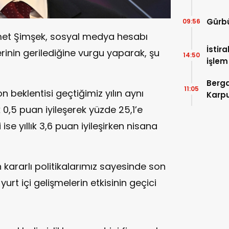
ALTIN
Gürbü
09:56
met Şimşek, sosyal medya hesabı
İstir
rinin gerilediğine vurgu yaparak, şu
14:50
işlem
Devle
Berga
11:05
 beklentisi geçtiğimiz yılın aynı
Karpu
0,5 puan iyileşerek yüzde 25,1’e
 ise yıllık 3,6 puan iyileşirken nisana
kararlı politikalarımız sayesinde son
t içi gelişmelerin etkisinin geçici