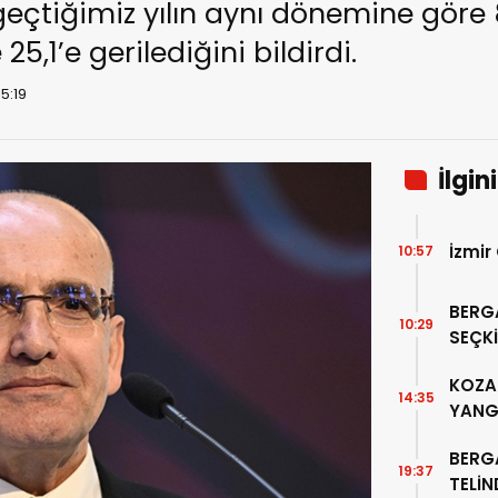
geçtiğimiz yılın aynı dönemine göre 8
5,1’e gerilediğini bildirdi.
15:19
İlgin
İzmir
10:57
BERG
10:29
SEÇKİ
“PER
KOZAK
14:35
YANG
BERG
19:37
TELİ