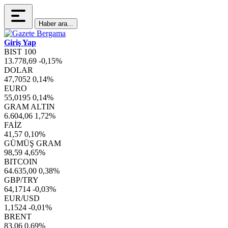
Haber ara...
Giriş Yap
BIST 100
13.778,69
-0,15%
DOLAR
47,7052
0,14%
EURO
55,0195
0,14%
GRAM ALTIN
6.604,06
1,72%
FAİZ
41,57
0,10%
GÜMÜŞ GRAM
98,59
4,65%
BITCOIN
64.635,00
0,38%
GBP/TRY
64,1714
-0,03%
EUR/USD
1,1524
-0,01%
BRENT
83,06
0,69%