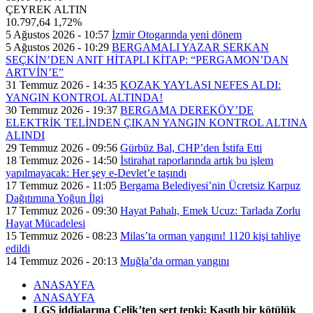
ÇEYREK ALTIN
10.797,64
1,72%
5 Ağustos 2026 - 10:57
İzmir Otogarında yeni dönem
5 Ağustos 2026 - 10:29
BERGAMALI YAZAR SERKAN
SEÇKİN’DEN ANIT HİTAPLI KİTAP: “PERGAMON’DAN
ARTVİN’E”
31 Temmuz 2026 - 14:35
KOZAK YAYLASI NEFES ALDI:
YANGIN KONTROL ALTINDA!
30 Temmuz 2026 - 19:37
BERGAMA DEREKÖY’DE
ELEKTRİK TELİNDEN ÇIKAN YANGIN KONTROL ALTINA
ALINDI
29 Temmuz 2026 - 09:56
Gürbüz Bal, CHP’den İstifa Etti
18 Temmuz 2026 - 14:50
İstirahat raporlarında artık bu işlem
yapılmayacak: Her şey e-Devlet’e taşındı
17 Temmuz 2026 - 11:05
Bergama Belediyesi’nin Ücretsiz Karpuz
Dağıtımına Yoğun İlgi
17 Temmuz 2026 - 09:30
Hayat Pahalı, Emek Ucuz: Tarlada Zorlu
Hayat Mücadelesi
15 Temmuz 2026 - 08:23
Milas’ta orman yangını! 1120 kişi tahliye
edildi
14 Temmuz 2026 - 20:13
Muğla’da orman yangını
ANASAYFA
ANASAYFA
LGS iddialarına Çelik’ten sert tepki: Kasıtlı bir kötülük