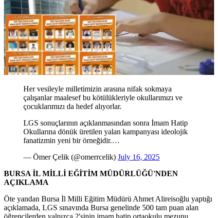
Her vesileyle milletimizin arasına nifak sokmaya
çalışanlar maalesef bu kötülükleriyle okullarımızı ve
çocuklarımızı da hedef alıyorlar.
LGS sonuçlarının açıklanmasından sonra İmam Hatip
Okullarına dönük üretilen yalan kampanyası ideolojik
fanatizmin yeni bir örneğidir.…
— Ömer Çelik (@omerrcelik)
July 16, 2025
BURSA İL MİLLİ EĞİTİM MÜDÜRLÜĞÜ'NDEN
AÇIKLAMA
Öte yandan Bursa İl Milli Eğitim Müdürü Ahmet Alireisoğlu yaptığı
açıklamada, LGS sınavında Bursa genelinde 500 tam puan alan
öğrencilerden yalnızca 2'sinin imam hatip ortaokulu mezunu