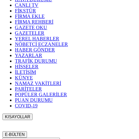
CANLI TV
FİKSTÜR
FİRMA EKLE
FİRMA REHBERİ
GAZETE OKU
GAZETELER
YEREL HABERLER
NÖBETÇİ ECZANELER
HABER GÖNDER
YAZARLAR
TRAFİK DURUMU
HİSSELER
İLETİŞİM
KÜNYE
NAMAZ VAKİTLERİ
PARİTELER
POPÜLER GALERİLER
PUAN DURUMU
COVID-19
KISAYOLLAR
Menü seçimi yapın. WP-ADMIN → Görünüm → Menüler
sayfasından menü eşleştirmesi yapınız.
E-BÜLTEN