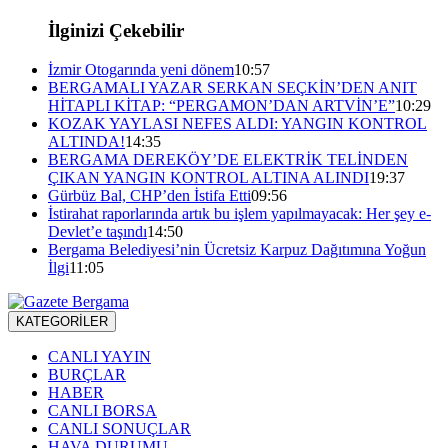
İlginizi Çekebilir
İzmir Otogarında yeni dönem
10:57
BERGAMALI YAZAR SERKAN SEÇKİN’DEN ANIT
HİTAPLI KİTAP: “PERGAMON’DAN ARTVİN’E”
10:29
KOZAK YAYLASI NEFES ALDI: YANGIN KONTROL
ALTINDA!
14:35
BERGAMA DEREKÖY’DE ELEKTRİK TELİNDEN
ÇIKAN YANGIN KONTROL ALTINA ALINDI
19:37
Gürbüz Bal, CHP’den İstifa Etti
09:56
İstirahat raporlarında artık bu işlem yapılmayacak: Her şey e-
Devlet’e taşındı
14:50
Bergama Belediyesi’nin Ücretsiz Karpuz Dağıtımına Yoğun
İlgi
11:05
KATEGORİLER
CANLI YAYIN
BURÇLAR
HABER
CANLI BORSA
CANLI SONUÇLAR
HAVA DURUMU