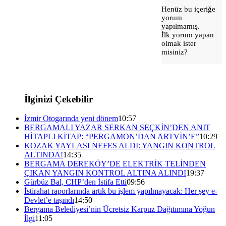
Henüz bu içeriğe
yorum
yapılmamış.
İlk yorum yapan
olmak ister
misiniz?
İlginizi Çekebilir
İzmir Otogarında yeni dönem
10:57
BERGAMALI YAZAR SERKAN SEÇKİN’DEN ANIT
HİTAPLI KİTAP: “PERGAMON’DAN ARTVİN’E”
10:29
KOZAK YAYLASI NEFES ALDI: YANGIN KONTROL
ALTINDA!
14:35
BERGAMA DEREKÖY’DE ELEKTRİK TELİNDEN
ÇIKAN YANGIN KONTROL ALTINA ALINDI
19:37
Gürbüz Bal, CHP’den İstifa Etti
09:56
İstirahat raporlarında artık bu işlem yapılmayacak: Her şey e-
Devlet’e taşındı
14:50
Bergama Belediyesi’nin Ücretsiz Karpuz Dağıtımına Yoğun
İlgi
11:05