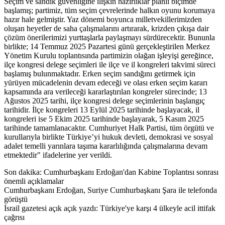
Seçim ve sandık güvenliğine ilişkin hazırlıklar planlı biçimde
başlamış; partimiz, tüm seçim çevrelerinde halkın oyunu korumaya
hazır hale gelmiştir. Yaz dönemi boyunca milletvekillerimizden
oluşan heyetler de saha çalışmalarını artırarak, krizden çıkışa dair
çözüm önerilerimizi yurttaşlarla paylaşmayı sürdürecektir. Bununla
birlikte; 14 Temmuz 2025 Pazartesi günü gerçekleştirilen Merkez
Yönetim Kurulu toplantısında partimizin olağan işleyişi gereğince,
ilçe kongresi delege seçimleri ile ilçe ve il kongreleri takvimi süreci
başlamış bulunmaktadır. Erken seçim sandığını getirmek için
yürüyen mücadelenin devam edeceği ve olası erken seçim kararı
kapsamında ara verileceği kararlaştırılan kongreler sürecinde; 13
Ağustos 2025 tarihi, ilçe kongresi delege seçimlerinin başlangıç
tarihidir. İlçe kongreleri 13 Eylül 2025 tarihinde başlayacak, il
kongreleri ise 5 Ekim 2025 tarihinde başlayarak, 5 Kasım 2025
tarihinde tamamlanacaktır. Cumhuriyet Halk Partisi, tüm örgütü ve
kurullarıyla birlikte Türkiye’yi hukuk devleti, demokrasi ve sosyal
adalet temelli yarınlara taşıma kararlılığında çalışmalarına devam
etmektedir" ifadelerine yer verildi.
Son dakika: Cumhurbaşkanı Erdoğan'dan Kabine Toplantısı sonrası
önemli açıklamalar
Cumhurbaşkanı Erdoğan, Suriye Cumhurbaşkanı Şara ile telefonda
görüştü
İsrail gazetesi açık açık yazdı: Türkiye'ye karşı 4 ülkeyle acil ittifak
çağrısı