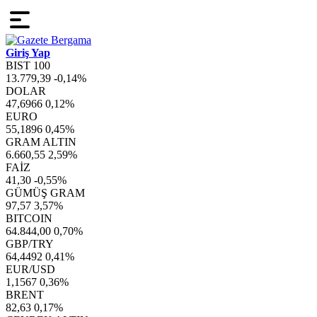
Giriş Yap
BIST 100
13.779,39
-0,14%
DOLAR
47,6966
0,12%
EURO
55,1896
0,45%
GRAM ALTIN
6.660,55
2,59%
FAİZ
41,30
-0,55%
GÜMÜŞ GRAM
97,57
3,57%
BITCOIN
64.844,00
0,70%
GBP/TRY
64,4492
0,41%
EUR/USD
1,1567
0,36%
BRENT
82,63
0,17%