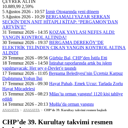
ÇEYREK ALTIN
10.889,99
2,59%
5 Ağustos 2026 - 10:57
İzmir Otogarında yeni dönem
5 Ağustos 2026 - 10:29
BERGAMALI YAZAR SERKAN
SEÇKİN’DEN ANIT HİTAPLI KİTAP: “PERGAMON’DAN
ARTVİN’E”
31 Temmuz 2026 - 14:35
KOZAK YAYLASI NEFES ALDI:
YANGIN KONTROL ALTINDA!
30 Temmuz 2026 - 19:37
BERGAMA DEREKÖY’DE
ELEKTRİK TELİNDEN ÇIKAN YANGIN KONTROL ALTINA
ALINDI
29 Temmuz 2026 - 09:56
Gürbüz Bal, CHP’den İstifa Etti
18 Temmuz 2026 - 14:50
İstirahat raporlarında artık bu işlem
yapılmayacak: Her şey e-Devlet’e taşındı
17 Temmuz 2026 - 11:05
Bergama Belediyesi’nin Ücretsiz Karpuz
Dağıtımına Yoğun İlgi
17 Temmuz 2026 - 09:30
Hayat Pahalı, Emek Ucuz: Tarlada Zorlu
Hayat Mücadelesi
15 Temmuz 2026 - 08:23
Milas’ta orman yangını! 1120 kişi tahliye
edildi
14 Temmuz 2026 - 20:13
Muğla’da orman yangını
ANASAYFA
ANASAYFA
CHP’de 39. Kurultay takvimi resmen başladı
CHP’de 39. Kurultay takvimi resmen