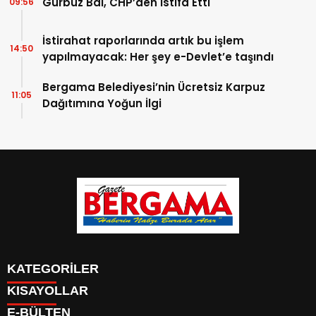
Gürbüz Bal, CHP’den İstifa Etti
09:56
İstirahat raporlarında artık bu işlem
14:50
yapılmayacak: Her şey e-Devlet’e taşındı
Bergama Belediyesi’nin Ücretsiz Karpuz
11:05
Dağıtımına Yoğun İlgi
KATEGORİLER
KISAYOLLAR
CANLI YAYIN
Menü seçimi yapın. WP-ADMIN → Görünüm → Menüler
E-BÜLTEN