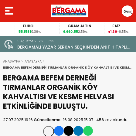
Giriş
Yap
EURO
GRAM ALTIN
FAİZ
55,1581
6.660,55
41,30
0,39%
2,59%
-0,55%
5 Ağustos 2026 - 10:29
BERGAMALI YAZAR SERKAN SEÇKİN’DEN ANIT HİTAPLI
KİTAP: “PERGAMON’DAN ARTVİN’E”
ANASAYFA
ANASAYFA
BERGAMA BEFEM DERNEĞİ TIRMANLAR ORGANİK KÖY KAHVALTISI VE KESME
HELVASI ETKİNLİĞİNDE BULUŞTU.
BERGAMA BEFEM DERNEĞİ
TIRMANLAR ORGANİK KÖY
KAHVALTISI VE KESME HELVASI
ETKİNLİĞİNDE BULUŞTU.
27.07.2025 19:16
Güncellenme :
16.08.2025 15:07
456
kez okundu