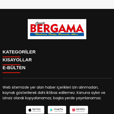
KATEGORİLER
KISAYOLLAR
CANLI YAYIN
Menü seçimi yapın. WP-ADMIN → Görünüm → Menüler
E-BÜLTEN
BURÇLAR
sayfasından menü eşleştirmesi yapınız.
HABER
CANLI BORSA
CANLI SONUÇLAR
Web sitemizde yer alan haber içerikleri izin alınmadan,
HAVA DURUMU
kaynak gösterilerek dahi iktibas edilemez. Kanuna aykırı ve
gazetebergama.com.tr
e-bültenine abone olarak,
CANLI TV
izinsiz olarak kopyalanamaz, başka yerde yayınlanamaz.
tarafınıza haber, duyuru ve kampanya içerikli e-postaların
FİKSTÜR
gönderilmesini kabul etmiş olursunuz.
FİRMA EKLE
FİRMA REHBERİ