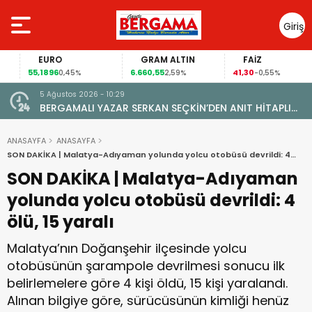
Giriş
Yap
EURO
GRAM ALTIN
FAİZ
55,1896
6.660,55
41,30
0,45%
2,59%
-0,55%
5 Ağustos 2026 - 10:29
BERGAMALI YAZAR SERKAN SEÇKİN’DEN ANIT HİTAPLI
KİTAP: “PERGAMON’DAN ARTVİN’E”
ANASAYFA
ANASAYFA
SON DAKİKA | Malatya-Adıyaman yolunda yolcu otobüsü devrildi: 4
ölü, 15 yaralı
SON DAKİKA | Malatya-Adıyaman
yolunda yolcu otobüsü devrildi: 4
ölü, 15 yaralı
Malatya’nın Doğanşehir ilçesinde yolcu
otobüsünün şarampole devrilmesi sonucu ilk
belirlemelere göre 4 kişi öldü, 15 kişi yaralandı.
Alınan bilgiye göre, sürücüsünün kimliği henüz