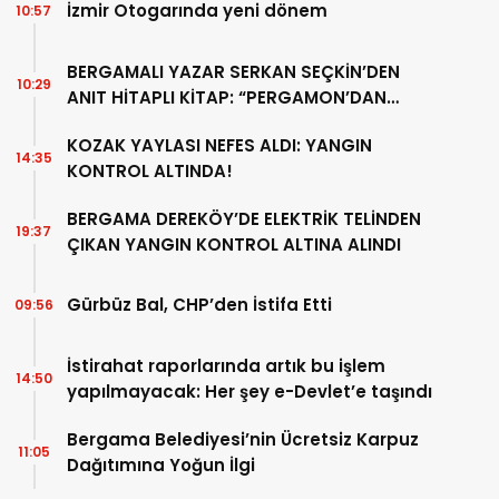
İzmir Otogarında yeni dönem
10:57
BERGAMALI YAZAR SERKAN SEÇKİN’DEN
10:29
ANIT HİTAPLI KİTAP: “PERGAMON’DAN
ARTVİN’E”
KOZAK YAYLASI NEFES ALDI: YANGIN
14:35
KONTROL ALTINDA!
BERGAMA DEREKÖY’DE ELEKTRİK TELİNDEN
19:37
ÇIKAN YANGIN KONTROL ALTINA ALINDI
Gürbüz Bal, CHP’den İstifa Etti
09:56
İstirahat raporlarında artık bu işlem
14:50
yapılmayacak: Her şey e-Devlet’e taşındı
Bergama Belediyesi’nin Ücretsiz Karpuz
11:05
Dağıtımına Yoğun İlgi