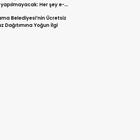
 yapılmayacak: Her şey e-
t’e taşındı
ma Belediyesi’nin Ücretsiz
z Dağıtımına Yoğun İlgi