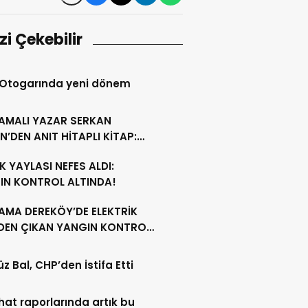
izi Çekebilir
 Otogarında yeni dönem
AMALI YAZAR SERKAN
N’DEN ANIT HİTAPLI KİTAP:
GAMON’DAN ARTVİN’E”
 YAYLASI NEFES ALDI:
IN KONTROL ALTINDA!
AMA DEREKÖY’DE ELEKTRİK
NDEN ÇIKAN YANGIN KONTROL
A ALINDI
z Bal, CHP’den İstifa Etti
ahat raporlarında artık bu