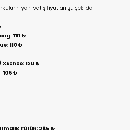
aların yeni satış fiyatları şu şekilde
₺
ong: 110 ₺
ue: 110 ₺
/ Xsence: 120 ₺
: 105 ₺
rmalık Tütün: 285 ₺