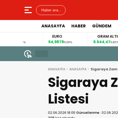
Haber ara...
ANASAYFA
HABER
GÜNDEM
R
EURO
GRAM ALTIN
54,9879
6.544,47
0,13%
0,08%
0,80%
5 Ağustos 2026 - 10:29
BERGAMALI YAZAR SERKAN SEÇKİ
ANASAYFA
ANASAYFA
Sigaraya Zam Ge
Sigaraya Z
Listesi
02.06.2026 18:05
Güncellenme :
02.06.202
205
kez okundu