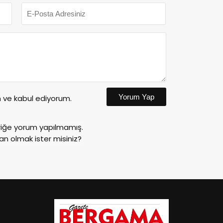
Yorum Yap
ve kabul ediyorum.
riğe yorum yapılmamış.
an olmak ister misiniz?