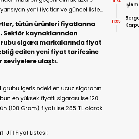
14:50
işlem
yansıyan yeni fiyatlar ve güncel liste…
Devle
Berga
11:05
ler, tütün ürünleri fiyatlarına
Karpu
 Sektör kaynaklarından
 grubu sigara markalarında fiyat
ebliğ edilen yeni fiyat tarifesine
r seviyelere ulaştı.
TI grubu içerisindeki en ucuz sigaranın
ubun en yüksek fiyatlı sigarası ise 120
nün (100 Gram) fiyatı ise 285 TL olarak
i JTI Fiyat Listesi: