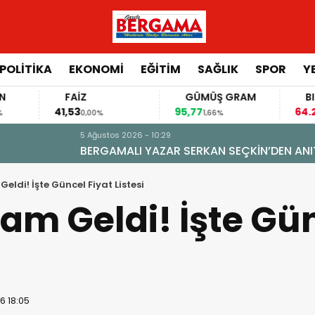
POLİTİKA
EKONOMİ
EĞİTİM
SAĞLIK
SPOR
Y
FAİZ
GÜMÜŞ GRAM
BITCOIN
41,53
95,77
64.260,00
0,00%
1,66%
-0,2
N’DEN ANIT HİTAPLI KİTAP: “PERGAMON’DAN ARTVİN’E”
ldi! İşte Güncel Fiyat Listesi
am Geldi! İşte Gün
6 18:05