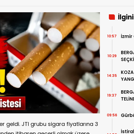
İlgin
İzmir
10:57
BERG
10:29
SEÇKİ
“PER
KOZAK
14:35
YANG
BERG
19:37
TELİ
ALTIN
Gürbü
09:56
er geldi. JTI grubu sigara fiyatlarına 3
İstir
den itibaren geçerli olmak üzere