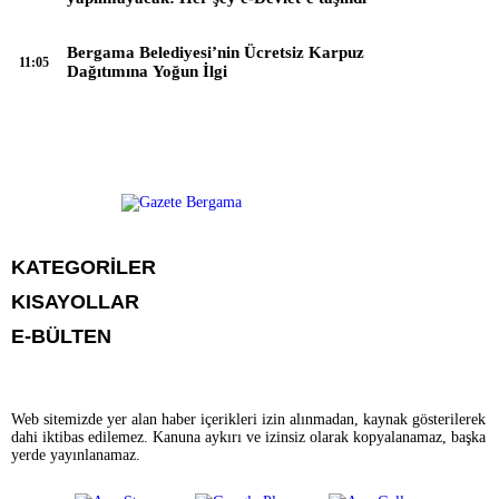
Bergama Belediyesi’nin Ücretsiz Karpuz
11:05
Dağıtımına Yoğun İlgi
KATEGORİLER
KISAYOLLAR
CANLI YAYIN
Menü seçimi yapın. WP-ADMIN → Görünüm → Menüler sayfasından
E-BÜLTEN
BURÇLAR
menü eşleştirmesi yapınız.
HABER
CANLI BORSA
CANLI SONUÇLAR
HAVA DURUMU
Web sitemizde yer alan haber içerikleri izin alınmadan, kaynak gösterilerek
CANLI TV
dahi iktibas edilemez. Kanuna aykırı ve izinsiz olarak kopyalanamaz, başka
FİKSTÜR
gazetebergama.com.tr
e-bültenine abone olarak, tarafınıza haber, duyuru
yerde yayınlanamaz.
FİRMA EKLE
ve kampanya içerikli e-postaların gönderilmesini kabul etmiş olursunuz.
FİRMA REHBERİ