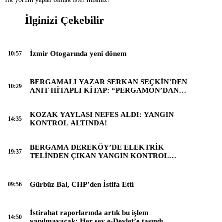
İlginizi Çekebilir
İzmir Otogarında yeni dönem
10:57
BERGAMALI YAZAR SERKAN SEÇKİN’DEN
10:29
ANIT HİTAPLI KİTAP: “PERGAMON’DAN
ARTVİN’E”
KOZAK YAYLASI NEFES ALDI: YANGIN
14:35
KONTROL ALTINDA!
BERGAMA DEREKÖY’DE ELEKTRİK
19:37
TELİNDEN ÇIKAN YANGIN KONTROL
ALTINA ALINDI
Gürbüz Bal, CHP’den İstifa Etti
09:56
İstirahat raporlarında artık bu işlem
14:50
yapılmayacak: Her şey e-Devlet’e taşındı