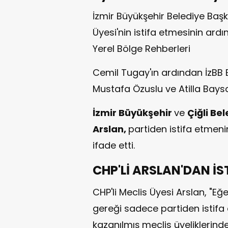
İzmir Büyükşehir Belediye Başk
Üyesi'nin istifa etmesinin ardı
Yerel Bölge Rehberleri
Cemil Tugay'ın ardından İzBB Ba
Mustafa Özuslu ve Atilla Baysak
İzmir Büyükşehir
ve
Çiğli Be
Arslan,
partiden istifa etmen
ifade etti.
CHP'Lİ ARSLAN'DAN İS
CHP'li Meclis Üyesi Arslan, "Eğe
gereği sadece partiden istifa 
kazanılmış meclis üyeliklerinde