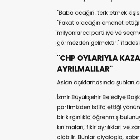
"Baba ocağını terk etmek kişisel
"Fakat o ocağın emanet ettiğ
milyonlarca partiliye ve seçm
görmezden gelmektir." ifadesin
"CHP OYLARIYLA KAZA
AYRILMALILAR"
Aslan açıklamasında şunları a
İzmir Büyükşehir Belediye Baş
partimizden istifa ettiği yönü
bir kırgınlıkla öğrenmiş bulun
kırılmaları, fikir ayrılıkları ve
olabilir. Bunlar diyalogla, sab