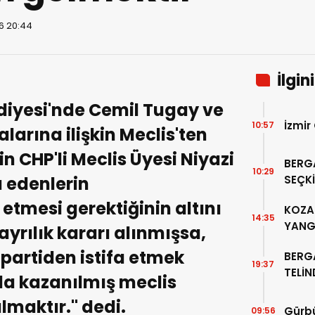
6 20:44
İlgin
ediyesi'nde Cemil Tugay ve
İzmir
10:57
alarına ilişkin Meclis'ten
nin CHP'li Meclis Üyesi Niyazi
BERG
10:29
a edenlerin
SEÇKİ
“PER
tmesi gerektiğinin altını
KOZAK
14:35
YANG
 ayrılık kararı alınmışsa,
partiden istifa etmek
BERG
19:37
TELİ
yla kazanılmış meclis
ALTIN
lmaktır." dedi.
Gürbü
09:56