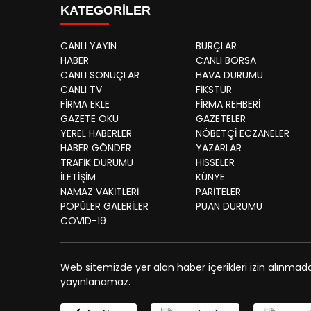
KATEGORİLER
CANLI YAYIN
BURÇLAR
HABER
CANLI BORSA
CANLI SONUÇLAR
HAVA DURUMU
CANLI TV
FİKSTÜR
FİRMA EKLE
FİRMA REHBERİ
GAZETE OKU
GAZETELER
YEREL HABERLER
NÖBETÇİ ECZANELER
HABER GÖNDER
YAZARLAR
TRAFİK DURUMU
HİSSELER
İLETİŞİM
KÜNYE
NAMAZ VAKİTLERİ
PARİTELER
POPÜLER GALERİLER
PUAN DURUMU
COVID-19
Web sitemizde yer alan haber içerikleri izin alınmad
yayınlanamaz.