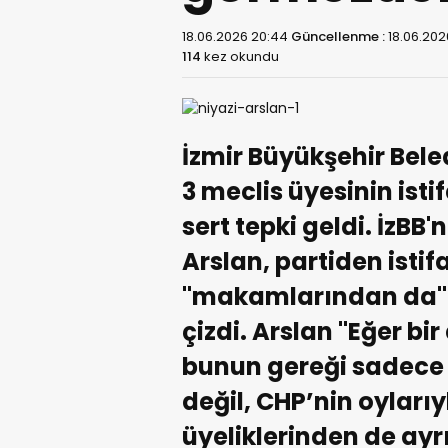
18.06.2026 20:44
Güncellenme :
18.06.202
114
kez okundu
İzmir Büyükşehir Bel
3 meclis üyesinin istif
sert tepki geldi. İzBB'
Arslan, partiden istif
"makamlarından da" e
çizdi. Arslan "Eğer bir
bunun gereği sadece 
değil, CHP’nin oyları
üyeliklerinden de ayrı