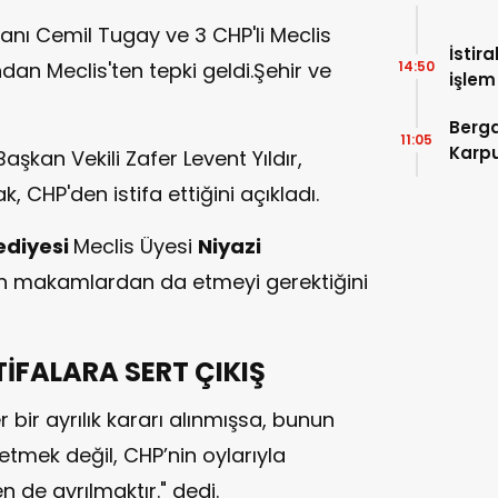
anı Cemil Tugay ve 3 CHP'li Meclis
İstir
ndan Meclis'ten tepki geldi.Şehir ve
14:50
işlem
Devle
Berga
11:05
Karpu
şkan Vekili Zafer Levent Yıldır,
, CHP'den istifa ettiğini açıkladı.
lediyesi
Meclis Üyesi
Niyazi
in makamlardan da etmeyi gerektiğini
TİFALARA SERT ÇIKIŞ
r bir ayrılık kararı alınmışsa, bunun
etmek değil, CHP’nin oylarıyla
n de ayrılmaktır." dedi.