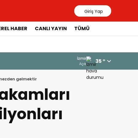
Giriş Yap
EREL HABER
CANLI YAYIN
TÜMÜ
İzmir
35 °
Açık
rmezden gelmektir
Makamları
lyonları