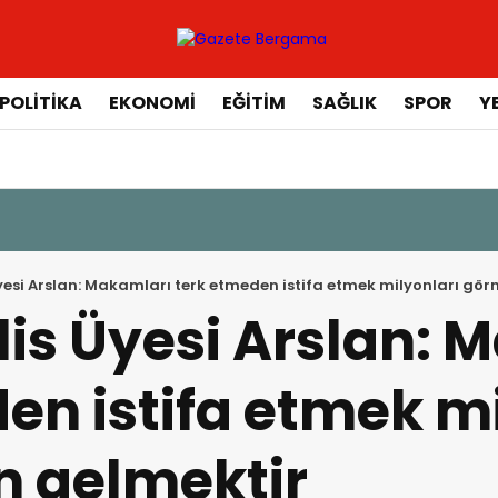
POLİTİKA
EKONOMİ
EĞİTİM
SAĞLIK
SPOR
Y
Üyesi Arslan: Makamları terk etmeden istifa etmek milyonları gö
lis Üyesi Arslan: 
en istifa etmek mi
 gelmektir