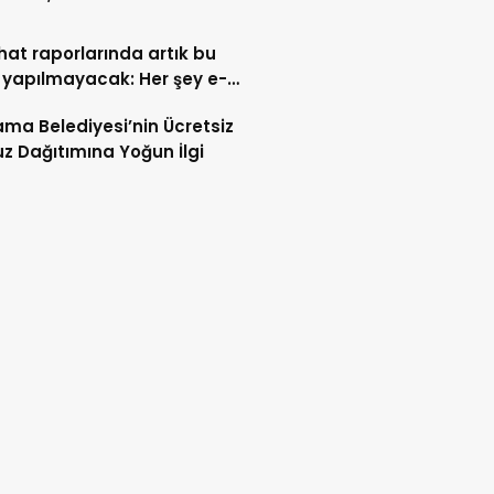
ahat raporlarında artık bu
 yapılmayacak: Her şey e-
t’e taşındı
ma Belediyesi’nin Ücretsiz
z Dağıtımına Yoğun İlgi