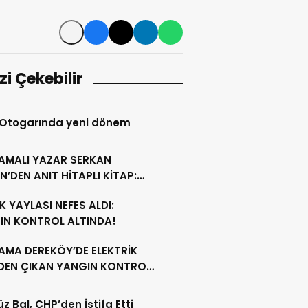
izi Çekebilir
 Otogarında yeni dönem
AMALI YAZAR SERKAN
N’DEN ANIT HİTAPLI KİTAP:
GAMON’DAN ARTVİN’E”
 YAYLASI NEFES ALDI:
IN KONTROL ALTINDA!
AMA DEREKÖY’DE ELEKTRİK
NDEN ÇIKAN YANGIN KONTROL
A ALINDI
z Bal, CHP’den İstifa Etti