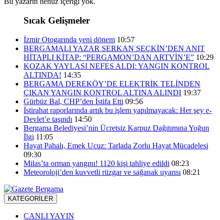
Bu yazarın henüz içeriği yok.
Sıcak Gelişmeler
İzmir Otogarında yeni dönem
10:57
BERGAMALI YAZAR SERKAN SEÇKİN’DEN ANIT
HİTAPLI KİTAP: “PERGAMON’DAN ARTVİN’E”
10:29
KOZAK YAYLASI NEFES ALDI: YANGIN KONTROL
ALTINDA!
14:35
BERGAMA DEREKÖY’DE ELEKTRİK TELİNDEN
ÇIKAN YANGIN KONTROL ALTINA ALINDI
19:37
Gürbüz Bal, CHP’den İstifa Etti
09:56
İstirahat raporlarında artık bu işlem yapılmayacak: Her şey e-
Devlet’e taşındı
14:50
Bergama Belediyesi’nin Ücretsiz Karpuz Dağıtımına Yoğun
İlgi
11:05
Hayat Pahalı, Emek Ucuz: Tarlada Zorlu Hayat Mücadelesi
09:30
Milas’ta orman yangını! 1120 kişi tahliye edildi
08:23
Meteoroloji’den kuvvetli rüzgar ve sağanak uyarısı
08:21
KATEGORİLER
CANLI YAYIN