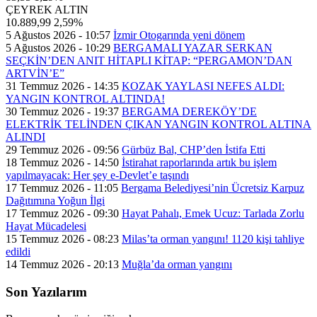
ÇEYREK ALTIN
10.889,99
2,59%
5 Ağustos 2026 - 10:57
İzmir Otogarında yeni dönem
5 Ağustos 2026 - 10:29
BERGAMALI YAZAR SERKAN
SEÇKİN’DEN ANIT HİTAPLI KİTAP: “PERGAMON’DAN
ARTVİN’E”
31 Temmuz 2026 - 14:35
KOZAK YAYLASI NEFES ALDI:
YANGIN KONTROL ALTINDA!
30 Temmuz 2026 - 19:37
BERGAMA DEREKÖY’DE
ELEKTRİK TELİNDEN ÇIKAN YANGIN KONTROL ALTINA
ALINDI
29 Temmuz 2026 - 09:56
Gürbüz Bal, CHP’den İstifa Etti
18 Temmuz 2026 - 14:50
İstirahat raporlarında artık bu işlem
yapılmayacak: Her şey e-Devlet’e taşındı
17 Temmuz 2026 - 11:05
Bergama Belediyesi’nin Ücretsiz Karpuz
Dağıtımına Yoğun İlgi
17 Temmuz 2026 - 09:30
Hayat Pahalı, Emek Ucuz: Tarlada Zorlu
Hayat Mücadelesi
15 Temmuz 2026 - 08:23
Milas’ta orman yangını! 1120 kişi tahliye
edildi
14 Temmuz 2026 - 20:13
Muğla’da orman yangını
Son Yazılarım