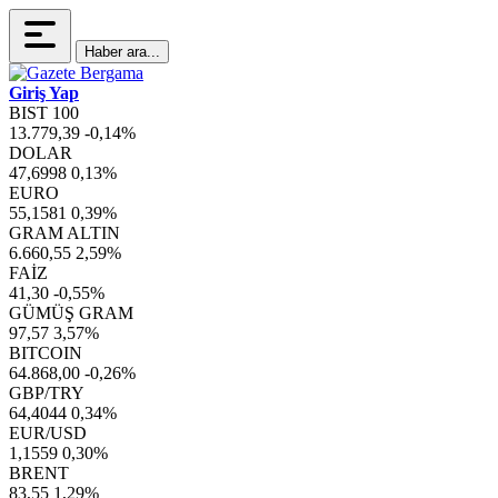
Haber ara...
Giriş Yap
BIST 100
13.779,39
-0,14%
DOLAR
47,6998
0,13%
EURO
55,1581
0,39%
GRAM ALTIN
6.660,55
2,59%
FAİZ
41,30
-0,55%
GÜMÜŞ GRAM
97,57
3,57%
BITCOIN
64.868,00
-0,26%
GBP/TRY
64,4044
0,34%
EUR/USD
1,1559
0,30%
BRENT
83,55
1,29%