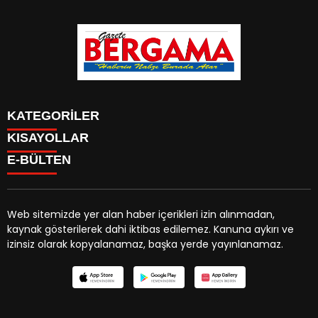
KATEGORİLER
KISAYOLLAR
CANLI YAYIN
Menü seçimi yapın. WP-ADMIN → Görünüm → Menüler
E-BÜLTEN
BURÇLAR
sayfasından menü eşleştirmesi yapınız.
HABER
CANLI BORSA
CANLI SONUÇLAR
Web sitemizde yer alan haber içerikleri izin alınmadan,
HAVA DURUMU
kaynak gösterilerek dahi iktibas edilemez. Kanuna aykırı ve
gazetebergama.com.tr
e-bültenine abone olarak,
CANLI TV
izinsiz olarak kopyalanamaz, başka yerde yayınlanamaz.
tarafınıza haber, duyuru ve kampanya içerikli e-postaların
FİKSTÜR
gönderilmesini kabul etmiş olursunuz.
FİRMA EKLE
FİRMA REHBERİ
GAZETE OKU
GAZETELER