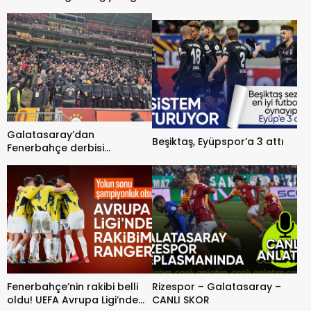
açıklama
Galatasaray’dan
Beşiktaş, Eyüpspor’a 3 attı
Fenerbahçe derbisi
açıklaması: Polisler
konsantrasyonumuzu bozdu
Fenerbahçe’nin rakibi belli
Rizespor – Galatasaray –
oldu! UEFA Avrupa Ligi’nde
CANLI SKOR