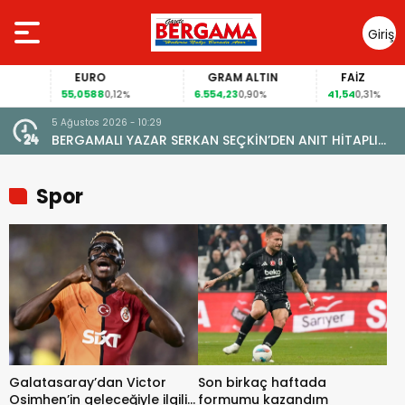
Giriş
Yap
EURO
GRAM ALTIN
FAİZ
55,0588
6.554,23
41,54
0,12%
0,90%
0,31%
5 Ağustos 2026 - 10:29
BERGAMALI YAZAR SERKAN SEÇKİN’DEN ANIT HİTAPLI
KİTAP: “PERGAMON’DAN ARTVİN’E”
Spor
Galatasaray’dan Victor
Son birkaç haftada
Osimhen’in geleceğiyle ilgili
formumu kazandım