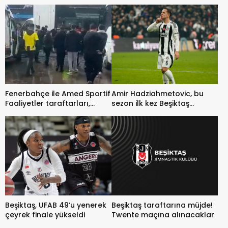
kuralar çekildi
Fenerbahçe ile Amed Sportif
Amir Hadziahmetovic, bu
Faaliyetler taraftarları,
sezon ilk kez Beşiktaş
kavga etti
formasını giydi
Beşiktaş, UFAB 49’u yenerek
Beşiktaş taraftarına müjde!
çeyrek finale yükseldi
Twente maçına alınacaklar