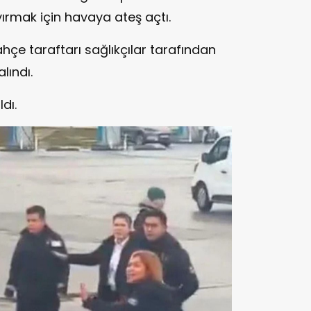
yırmak için havaya ateş açtı.
e taraftarı sağlıkçılar tarafından
lındı.
dı.