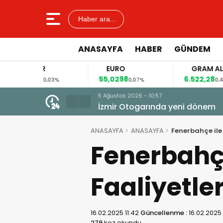
Haber ara...
ANASAYFA
HABER
GÜNDEM
EURO
GRAM ALTIN
55,0298
6.522,28
03%
0,07%
0,40%
5 Ağustos 2026 - 10:29
BERGAMALI YAZAR SERKAN SEÇKİ
ANASAYFA
ANASAYFA
Fenerbahçe ile 
Fenerbahçe
Faaliyetler
16.02.2025 11:42
Güncellenme :
16.02.2025 
279
kez okundu