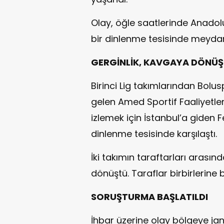
Olay, öğle saatlerinde Anadol
bir dinlenme tesisinde meydan
GERGİNLİK, KAVGAYA DÖNÜ
Birinci Lig takımlarından Bolu
gelen Amed Sportif Faaliyetle
izlemek için İstanbul’a giden 
dinlenme tesisinde karşılaştı.
İki takımın taraftarları arası
dönüştü. Taraflar birbirlerine b
SORUŞTURMA BAŞLATILDI
İhbar üzerine olay bölgeye jan