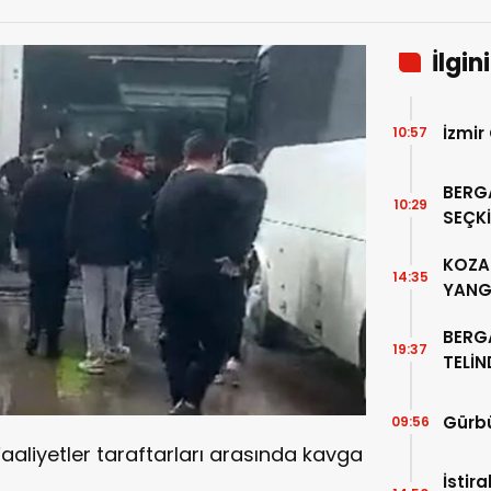
İlgin
İzmir
10:57
BERG
10:29
SEÇKİ
“PER
KOZAK
14:35
YANG
BERG
19:37
TELİ
ALTIN
Gürbü
09:56
aaliyetler taraftarları arasında kavga
İstir