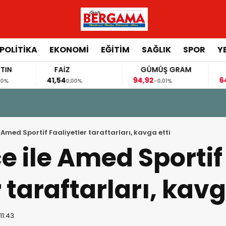
POLİTİKA
EKONOMİ
EĞİTİM
SAĞLIK
SPOR
Y
FAİZ
GÜMÜŞ GRAM
BITCOIN
41,54
94,92
64.463,00
0,00%
-0,01%
-0,50
N’DEN ANIT HİTAPLI KİTAP: “PERGAMON’DAN ARTVİN’E”
Amed Sportif Faaliyetler taraftarları, kavga etti
 ile Amed Sportif
 taraftarları, kavg
11:43