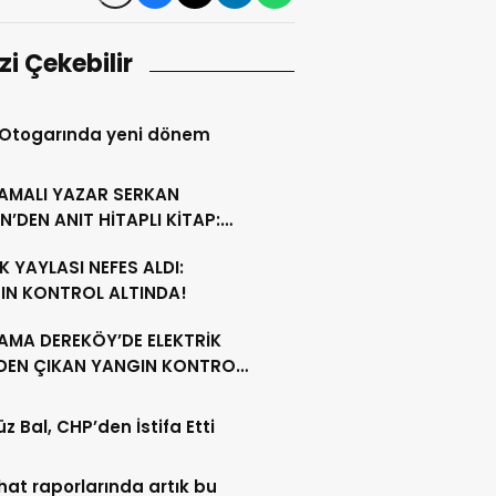
izi Çekebilir
 Otogarında yeni dönem
AMALI YAZAR SERKAN
N’DEN ANIT HİTAPLI KİTAP:
GAMON’DAN ARTVİN’E”
 YAYLASI NEFES ALDI:
IN KONTROL ALTINDA!
AMA DEREKÖY’DE ELEKTRİK
NDEN ÇIKAN YANGIN KONTROL
A ALINDI
z Bal, CHP’den İstifa Etti
ahat raporlarında artık bu