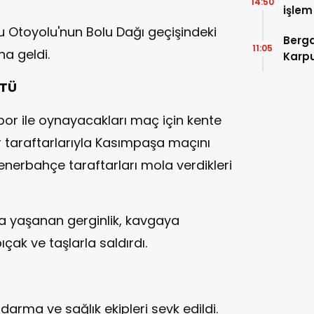
14:50
işlem
Devle
u Otoyolu'nun Bolu Dağı geçişindeki
Berga
11:05
a geldi.
Karpu
ŞTÜ
spor ile oynayacakları maç için kente
r taraftarlarıyla Kasımpaşa maçını
Fenerbahçe taraftarları mola verdikleri
nda yaşanan gerginlik, kavgaya
ıçak ve taşlarla saldırdı.
darma ve sağlık ekipleri sevk edildi.