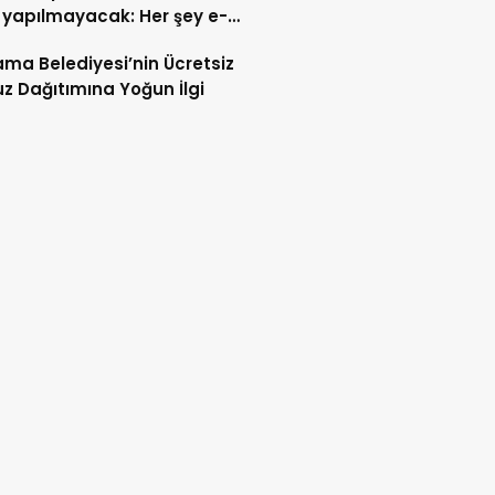
 yapılmayacak: Her şey e-
t’e taşındı
ma Belediyesi’nin Ücretsiz
z Dağıtımına Yoğun İlgi