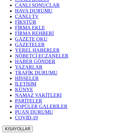
CANLI SONUÇLAR
HAVA DURUMU
CANLI TV
FİKSTÜR
FİRMA EKLE
FİRMA REHBERİ
GAZETE OKU
GAZETELER
YEREL HABERLER
NÖBETÇİ ECZANELER
HABER GÖNDER
YAZARLAR
TRAFİK DURUMU
HİSSELER
İLETİŞİM
KÜNYE
NAMAZ VAKİTLERİ
PARİTELER
POPÜLER GALERİLER
PUAN DURUMU
COVID-19
KISAYOLLAR
Menü seçimi yapın. WP-ADMIN → Görünüm → Menüler