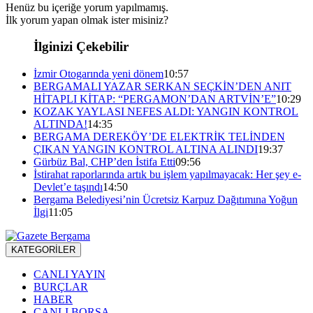
Henüz bu içeriğe yorum yapılmamış.
İlk yorum yapan olmak ister misiniz?
İlginizi Çekebilir
İzmir Otogarında yeni dönem
10:57
BERGAMALI YAZAR SERKAN SEÇKİN’DEN ANIT
HİTAPLI KİTAP: “PERGAMON’DAN ARTVİN’E”
10:29
KOZAK YAYLASI NEFES ALDI: YANGIN KONTROL
ALTINDA!
14:35
BERGAMA DEREKÖY’DE ELEKTRİK TELİNDEN
ÇIKAN YANGIN KONTROL ALTINA ALINDI
19:37
Gürbüz Bal, CHP’den İstifa Etti
09:56
İstirahat raporlarında artık bu işlem yapılmayacak: Her şey e-
Devlet’e taşındı
14:50
Bergama Belediyesi’nin Ücretsiz Karpuz Dağıtımına Yoğun
İlgi
11:05
KATEGORİLER
CANLI YAYIN
BURÇLAR
HABER
CANLI BORSA