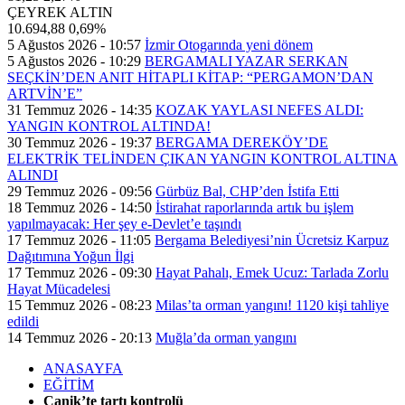
ÇEYREK ALTIN
10.694,88
0,69%
5 Ağustos 2026 - 10:57
İzmir Otogarında yeni dönem
5 Ağustos 2026 - 10:29
BERGAMALI YAZAR SERKAN
SEÇKİN’DEN ANIT HİTAPLI KİTAP: “PERGAMON’DAN
ARTVİN’E”
31 Temmuz 2026 - 14:35
KOZAK YAYLASI NEFES ALDI:
YANGIN KONTROL ALTINDA!
30 Temmuz 2026 - 19:37
BERGAMA DEREKÖY’DE
ELEKTRİK TELİNDEN ÇIKAN YANGIN KONTROL ALTINA
ALINDI
29 Temmuz 2026 - 09:56
Gürbüz Bal, CHP’den İstifa Etti
18 Temmuz 2026 - 14:50
İstirahat raporlarında artık bu işlem
yapılmayacak: Her şey e-Devlet’e taşındı
17 Temmuz 2026 - 11:05
Bergama Belediyesi’nin Ücretsiz Karpuz
Dağıtımına Yoğun İlgi
17 Temmuz 2026 - 09:30
Hayat Pahalı, Emek Ucuz: Tarlada Zorlu
Hayat Mücadelesi
15 Temmuz 2026 - 08:23
Milas’ta orman yangını! 1120 kişi tahliye
edildi
14 Temmuz 2026 - 20:13
Muğla’da orman yangını
ANASAYFA
EĞİTİM
Canik’te tartı kontrolü