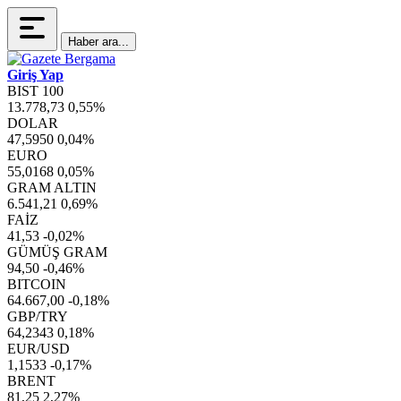
Haber ara...
Giriş Yap
BIST 100
13.778,73
0,55%
DOLAR
47,5950
0,04%
EURO
55,0168
0,05%
GRAM ALTIN
6.541,21
0,69%
FAİZ
41,53
-0,02%
GÜMÜŞ GRAM
94,50
-0,46%
BITCOIN
64.667,00
-0,18%
GBP/TRY
64,2343
0,18%
EUR/USD
1,1533
-0,17%
BRENT
81,25
2,27%