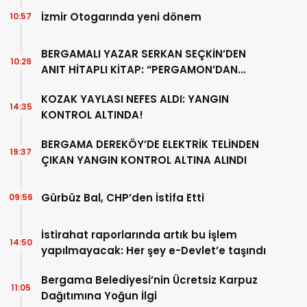
İzmir Otogarında yeni dönem
10:57
BERGAMALI YAZAR SERKAN SEÇKİN’DEN
10:29
ANIT HİTAPLI KİTAP: “PERGAMON’DAN
ARTVİN’E”
KOZAK YAYLASI NEFES ALDI: YANGIN
14:35
KONTROL ALTINDA!
BERGAMA DEREKÖY’DE ELEKTRİK TELİNDEN
19:37
ÇIKAN YANGIN KONTROL ALTINA ALINDI
Gürbüz Bal, CHP’den İstifa Etti
09:56
İstirahat raporlarında artık bu işlem
14:50
yapılmayacak: Her şey e-Devlet’e taşındı
Bergama Belediyesi’nin Ücretsiz Karpuz
11:05
Dağıtımına Yoğun İlgi