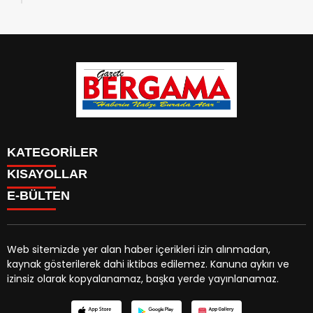
KATEGORİLER
KISAYOLLAR
CANLI YAYIN
Menü seçimi yapın. WP-ADMIN → Görünüm → Menüler
E-BÜLTEN
BURÇLAR
sayfasından menü eşleştirmesi yapınız.
HABER
CANLI BORSA
CANLI SONUÇLAR
Web sitemizde yer alan haber içerikleri izin alınmadan,
HAVA DURUMU
kaynak gösterilerek dahi iktibas edilemez. Kanuna aykırı ve
gazetebergama.com.tr
e-bültenine abone olarak,
CANLI TV
izinsiz olarak kopyalanamaz, başka yerde yayınlanamaz.
tarafınıza haber, duyuru ve kampanya içerikli e-postaların
FİKSTÜR
gönderilmesini kabul etmiş olursunuz.
FİRMA EKLE