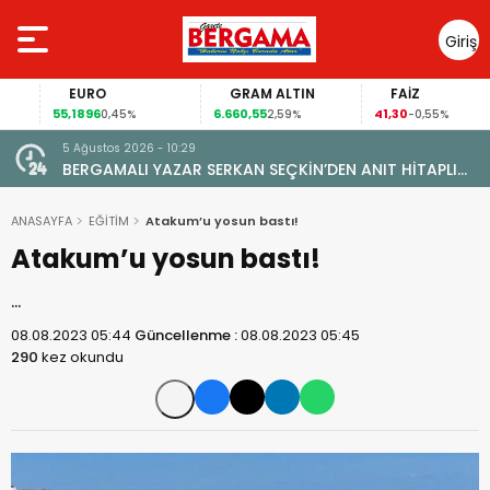
Giriş
Yap
EURO
GRAM ALTIN
FAİZ
55,1896
6.660,55
41,30
0,45%
2,59%
-0,55%
5 Ağustos 2026 - 10:29
BERGAMALI YAZAR SERKAN SEÇKİN’DEN ANIT HİTAPLI
KİTAP: “PERGAMON’DAN ARTVİN’E”
ANASAYFA
EĞİTİM
Atakum’u yosun bastı!
Atakum’u yosun bastı!
…
08.08.2023 05:44
Güncellenme :
08.08.2023 05:45
290
kez okundu