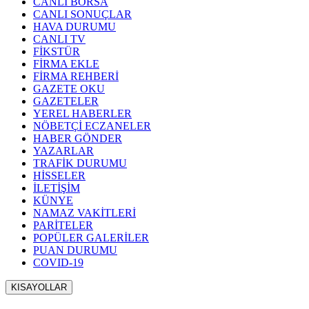
CANLI BORSA
CANLI SONUÇLAR
HAVA DURUMU
CANLI TV
FİKSTÜR
FİRMA EKLE
FİRMA REHBERİ
GAZETE OKU
GAZETELER
YEREL HABERLER
NÖBETÇİ ECZANELER
HABER GÖNDER
YAZARLAR
TRAFİK DURUMU
HİSSELER
İLETİŞİM
KÜNYE
NAMAZ VAKİTLERİ
PARİTELER
POPÜLER GALERİLER
PUAN DURUMU
COVID-19
KISAYOLLAR
Menü seçimi yapın. WP-ADMIN → Görünüm → Menüler