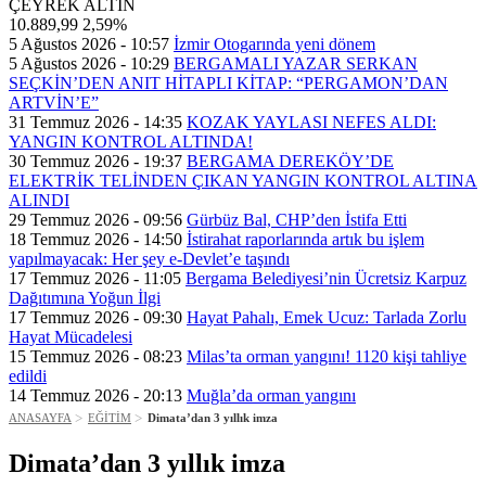
ÇEYREK ALTIN
10.889,99
2,59%
5 Ağustos 2026 - 10:57
İzmir Otogarında yeni dönem
5 Ağustos 2026 - 10:29
BERGAMALI YAZAR SERKAN
SEÇKİN’DEN ANIT HİTAPLI KİTAP: “PERGAMON’DAN
ARTVİN’E”
31 Temmuz 2026 - 14:35
KOZAK YAYLASI NEFES ALDI:
YANGIN KONTROL ALTINDA!
30 Temmuz 2026 - 19:37
BERGAMA DEREKÖY’DE
ELEKTRİK TELİNDEN ÇIKAN YANGIN KONTROL ALTINA
ALINDI
29 Temmuz 2026 - 09:56
Gürbüz Bal, CHP’den İstifa Etti
18 Temmuz 2026 - 14:50
İstirahat raporlarında artık bu işlem
yapılmayacak: Her şey e-Devlet’e taşındı
17 Temmuz 2026 - 11:05
Bergama Belediyesi’nin Ücretsiz Karpuz
Dağıtımına Yoğun İlgi
17 Temmuz 2026 - 09:30
Hayat Pahalı, Emek Ucuz: Tarlada Zorlu
Hayat Mücadelesi
15 Temmuz 2026 - 08:23
Milas’ta orman yangını! 1120 kişi tahliye
edildi
14 Temmuz 2026 - 20:13
Muğla’da orman yangını
ANASAYFA
EĞİTİM
Dimata’dan 3 yıllık imza
Dimata’dan 3 yıllık imza