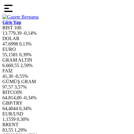
Giriş Yap
BIST 100
13.779,39
-0,14%
DOLAR
47,6998
0,13%
EURO
55,1581
0,39%
GRAM ALTIN
6.660,55
2,59%
FAİZ
41,30
-0,55%
GÜMÜŞ GRAM
97,57
3,57%
BITCOIN
64.814,00
-0,34%
GBP/TRY
64,4044
0,34%
EUR/USD
1,1559
0,30%
BRENT
83,55
1,29%