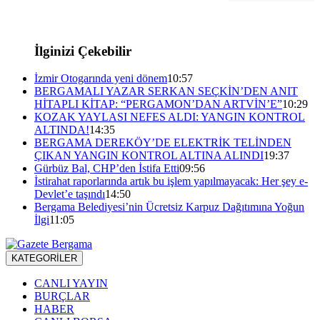
İlginizi Çekebilir
İzmir Otogarında yeni dönem
10:57
BERGAMALI YAZAR SERKAN SEÇKİN’DEN ANIT
HİTAPLI KİTAP: “PERGAMON’DAN ARTVİN’E”
10:29
KOZAK YAYLASI NEFES ALDI: YANGIN KONTROL
ALTINDA!
14:35
BERGAMA DEREKÖY’DE ELEKTRİK TELİNDEN
ÇIKAN YANGIN KONTROL ALTINA ALINDI
19:37
Gürbüz Bal, CHP’den İstifa Etti
09:56
İstirahat raporlarında artık bu işlem yapılmayacak: Her şey e-
Devlet’e taşındı
14:50
Bergama Belediyesi’nin Ücretsiz Karpuz Dağıtımına Yoğun
İlgi
11:05
KATEGORİLER
CANLI YAYIN
BURÇLAR
HABER