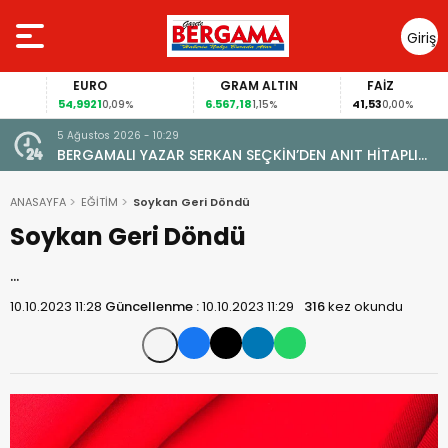
Giriş
Yap
EURO
GRAM ALTIN
FAİZ
54,9921
6.567,18
41,53
0,09%
1,15%
0,00%
5 Ağustos 2026 - 10:29
BERGAMALI YAZAR SERKAN SEÇKİN’DEN ANIT HİTAPLI
KİTAP: “PERGAMON’DAN ARTVİN’E”
ANASAYFA
EĞİTİM
Soykan Geri Döndü
Soykan Geri Döndü
…
10.10.2023 11:28
Güncellenme :
10.10.2023 11:29
316
kez okundu