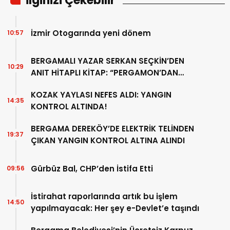
İlginizi Çekebilir
İzmir Otogarında yeni dönem
10:57
BERGAMALI YAZAR SERKAN SEÇKİN’DEN
10:29
ANIT HİTAPLI KİTAP: “PERGAMON’DAN
ARTVİN’E”
KOZAK YAYLASI NEFES ALDI: YANGIN
14:35
KONTROL ALTINDA!
BERGAMA DEREKÖY’DE ELEKTRİK TELİNDEN
19:37
ÇIKAN YANGIN KONTROL ALTINA ALINDI
Gürbüz Bal, CHP’den İstifa Etti
09:56
İstirahat raporlarında artık bu işlem
14:50
yapılmayacak: Her şey e-Devlet’e taşındı