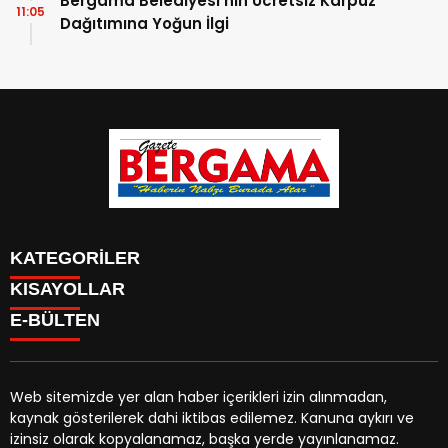
Bergama Belediyesi’nin Ücretsiz Karpuz
11:05
Dağıtımına Yoğun İlgi
KATEGORİLER
KISAYOLLAR
CANLI YAYIN
Menü seçimi yapın. WP-ADMIN → Görünüm → Menüler
E-BÜLTEN
BURÇLAR
sayfasından menü eşleştirmesi yapınız.
HABER
CANLI BORSA
CANLI SONUÇLAR
Web sitemizde yer alan haber içerikleri izin alınmadan,
HAVA DURUMU
kaynak gösterilerek dahi iktibas edilemez. Kanuna aykırı ve
gazetebergama.com.tr
e-bültenine abone olarak,
CANLI TV
izinsiz olarak kopyalanamaz, başka yerde yayınlanamaz.