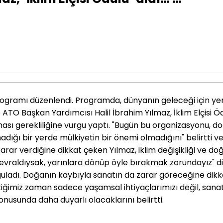
ogramı düzenlendi. Programda, dünyanın geleceği için yenil
TO Başkan Yardımcısı Halil İbrahim Yılmaz, İklim Elçisi Ö
ı gerekliliğine vurgu yaptı. "Bugün bu organizasyonu, doğ
dığı bir yerde mülkiyetin bir önemi olmadığını" belirtti ve 
arar verdiğine dikkat çeken Yılmaz, iklim değişikliği ve 
ıl devraldıysak, yarınlara dönüp öyle bırakmak zorundayız"
guladı. Doğanın kaybıyla sanatın da zarar göreceğine dikkat
tiğimiz zaman sadece yaşamsal ihtiyaçlarımızı değil, sana
onusunda daha duyarlı olacaklarını belirtti.