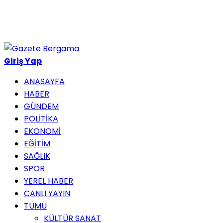
Haber ara...
Giriş Yap
ANASAYFA
HABER
GÜNDEM
POLİTİKA
EKONOMİ
EĞİTİM
SAĞLIK
SPOR
YEREL HABER
CANLI YAYIN
TÜMÜ
KÜLTÜR SANAT