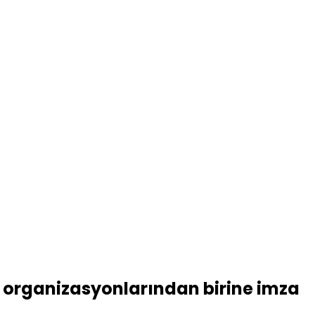
5
zel organizasyonlarından birine imza