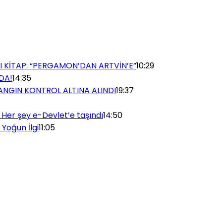
I KİTAP: “PERGAMON’DAN ARTVİN’E”
10:29
DA!
14:35
ANGIN KONTROL ALTINA ALINDI
19:37
 Her şey e-Devlet’e taşındı
14:50
Yoğun İlgi
11:05