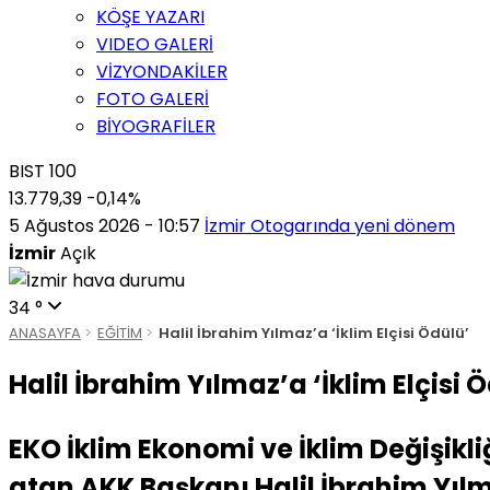
KÖŞE YAZARI
VIDEO GALERİ
VİZYONDAKİLER
FOTO GALERİ
BİYOGRAFİLER
BIST 100
13.779,39
-0,14%
5 Ağustos 2026 - 10:57
İzmir Otogarında yeni dönem
İzmir
Açık
34 °
ANASAYFA
EĞİTİM
Halil İbrahim Yılmaz’a ‘İklim Elçisi Ödülü’
Halil İbrahim Yılmaz’a ‘İklim Elçisi 
EKO İklim Ekonomi ve İklim Değişikli
atan AKK Başkanı Halil İbrahim Yılma