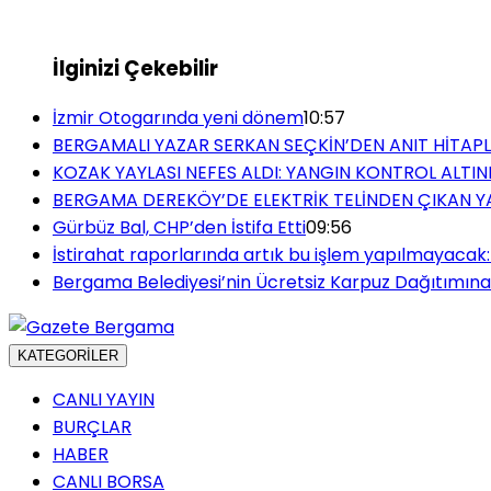
İlginizi Çekebilir
İzmir Otogarında yeni dönem
10:57
BERGAMALI YAZAR SERKAN SEÇKİN’DEN ANIT HİTAPL
KOZAK YAYLASI NEFES ALDI: YANGIN KONTROL ALTIN
BERGAMA DEREKÖY’DE ELEKTRİK TELİNDEN ÇIKAN Y
Gürbüz Bal, CHP’den İstifa Etti
09:56
İstirahat raporlarında artık bu işlem yapılmayacak:
Bergama Belediyesi’nin Ücretsiz Karpuz Dağıtımına 
KATEGORİLER
CANLI YAYIN
BURÇLAR
HABER
CANLI BORSA