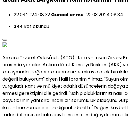
22.03.2024 08:32
Güncellenme :
22.03.2024 08:34
344
kez okundu
Ankara Ticaret Odası'nda (ATO), İklim ve İnsan Zirvesi Pr
arasında yer alan Ankara Kent Konseyi Başkanı (AKK) ve A
konuşmada, doğanın korunması ve miras olarak bırakılmas
değerli buluyorum" diyen Halil İbrahim Yılmaz, "Suyun olma
vurguladı. Rant ve mülkiyet odaklı düşüncelerin doğaya z
ermesi gerektiğini dile getirdi. "Sahip olduklarımızı nas
boyutlarının yanı sıra insani bir sorumluluk olduğunu vur
ikna etme zamanının geldiğini ifade etti. "Doğayı kaybet
farkındalığının artırılmasıyla insanların doğayı koruma k