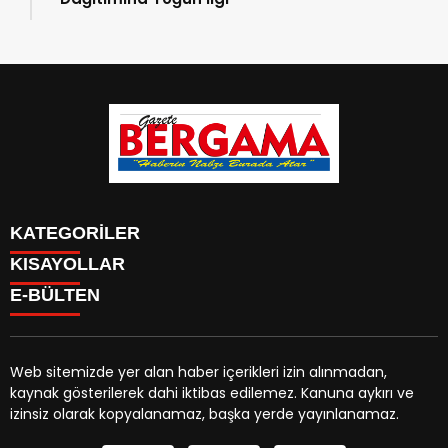
KATEGORİLER
KISAYOLLAR
CANLI YAYIN
Menü seçimi yapın. WP-ADMIN → Görünüm → Menüler
E-BÜLTEN
BURÇLAR
sayfasından menü eşleştirmesi yapınız.
HABER
CANLI BORSA
CANLI SONUÇLAR
Web sitemizde yer alan haber içerikleri izin alınmadan,
HAVA DURUMU
kaynak gösterilerek dahi iktibas edilemez. Kanuna aykırı ve
gazetebergama.com.tr
e-bültenine abone olarak,
CANLI TV
izinsiz olarak kopyalanamaz, başka yerde yayınlanamaz.
tarafınıza haber, duyuru ve kampanya içerikli e-postaların
FİKSTÜR
gönderilmesini kabul etmiş olursunuz.