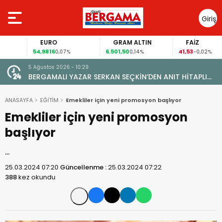
Giriş
Yap
EURO
GRAM ALTIN
FAİZ
54,9816
6.501,50
41,53
0,07%
0,14%
-0,02%
5 Ağustos 2026 - 10:29
BERGAMALI YAZAR SERKAN SEÇKİN’DEN ANIT HİTAPLI
KİTAP: “PERGAMON’DAN ARTVİN’E”
ANASAYFA
EĞİTİM
Emekliler için yeni promosyon başlıyor
Emekliler için yeni promosyon
başlıyor
…
25.03.2024 07:20
Güncellenme :
25.03.2024 07:22
388
kez okundu