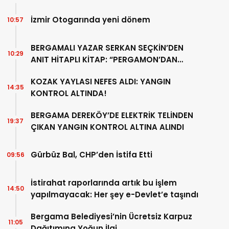
İzmir Otogarında yeni dönem
10:57
BERGAMALI YAZAR SERKAN SEÇKİN’DEN
10:29
ANIT HİTAPLI KİTAP: “PERGAMON’DAN
ARTVİN’E”
KOZAK YAYLASI NEFES ALDI: YANGIN
14:35
KONTROL ALTINDA!
BERGAMA DEREKÖY’DE ELEKTRİK TELİNDEN
19:37
ÇIKAN YANGIN KONTROL ALTINA ALINDI
Gürbüz Bal, CHP’den İstifa Etti
09:56
İstirahat raporlarında artık bu işlem
14:50
yapılmayacak: Her şey e-Devlet’e taşındı
Bergama Belediyesi’nin Ücretsiz Karpuz
11:05
Dağıtımına Yoğun İlgi