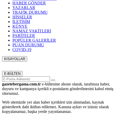
HABER GÖNDER
YAZARLAR
TRAFİK DURUMU
HİSSELER
İLETİŞİM
KÜNYE
NAMAZ VAKİTLERİ
PARİTELER
POPÜLER GALERİLER
PUAN DURUMU
COVID-19
KISAYOLLAR
Menü seçimi yapın. WP-ADMIN → Görünüm → Menüler
sayfasından menü eşleştirmesi yapınız.
E-BÜLTEN
gazetebergama.com.tr
e-bültenine abone olarak, tarafınıza haber,
duyuru ve kampanya içerikli e-postaların gönderilmesini kabul etmiş
olursunuz.
Web sitemizde yer alan haber içerikleri izin alınmadan, kaynak
gösterilerek dahi iktibas edilemez. Kanuna aykırı ve izinsiz olarak
kopyalanamaz, başka yerde yayınlanamaz.