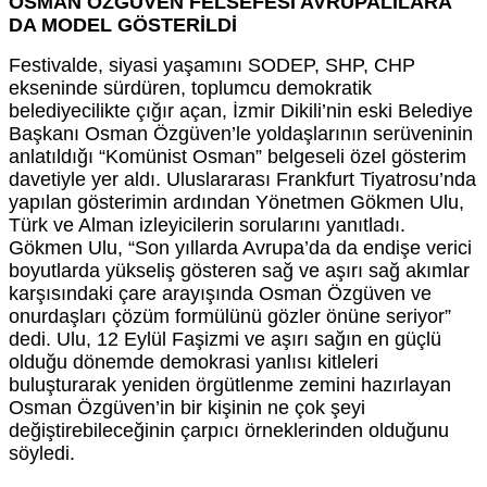
OSMAN ÖZGÜVEN FELSEFESİ AVRUPALILARA
DA MODEL GÖSTERİLDİ
Festivalde, siyasi yaşamını SODEP, SHP, CHP
ekseninde sürdüren, toplumcu demokratik
belediyecilikte çığır açan, İzmir Dikili’nin eski Belediye
Başkanı Osman Özgüven’le yoldaşlarının serüveninin
anlatıldığı “Komünist Osman” belgeseli özel gösterim
davetiyle yer aldı. Uluslararası Frankfurt Tiyatrosu’nda
yapılan gösterimin ardından Yönetmen Gökmen Ulu,
Türk ve Alman izleyicilerin sorularını yanıtladı.
Gökmen Ulu, “Son yıllarda Avrupa’da da endişe verici
boyutlarda yükseliş gösteren sağ ve aşırı sağ akımlar
karşısındaki çare arayışında Osman Özgüven ve
onurdaşları çözüm formülünü gözler önüne seriyor”
dedi. Ulu, 12 Eylül Faşizmi ve aşırı sağın en güçlü
olduğu dönemde demokrasi yanlısı kitleleri
buluşturarak yeniden örgütlenme zemini hazırlayan
Osman Özgüven’in bir kişinin ne çok şeyi
değiştirebileceğinin çarpıcı örneklerinden olduğunu
söyledi.