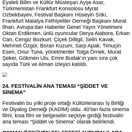
Eyaleti Bilim ve Kültür Müsteşarı Ayşe Asar,
Türkmenistan Frankfurt Konsolosu Myrat
Ozbekbayev,
Festival Başkanı Hüseyin Sıtkı,
Frankfurt Malatya Fethiyeliler Derneği Başkanı Murat
İlhan, Avrupa’dan Haberler Genel Yayın Yönetmeni
Oktan Erdikmen, ünlü oyuncular Derya Alabora, Erkan
Can, Cengiz Bozkurt, Çiçek Dilligil, Selin Kavak,
Mehmet Özgür, Boran Kuzum, Sarp Apak, Timuçin
Esen, Onur Tuna, yönetmenler Tolga Örnek, Murat
Şeker, Gökmen Ulu, Emre Budak’ın yanı sıra çok
sayıda Türk ve Alman izleyici katıldı.
24. FESTİVALİN ANA TEMASI “ŞİDDET VE
SİNEMA”
Festivalin bu yılki proje ortağı Kültürlerarası İş Birliği
ve Diyalog Derneği (KADİM) oldu. 40’tan fazla sinema
filmi, kısa film ve belgeselin seçkiye girdiği festivalin
ana teması “Şiddet ve Sinema” olarak belirlendi.