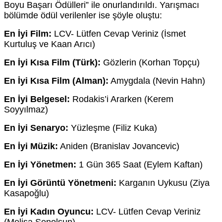
Boyu Başarı Ödülleri” ile onurlandırıldı. Yarışmacı
bölümde ödül verilenler ise şöyle oluştu:
En İyi Film:
LCV- Lütfen Cevap Veriniz (İsmet
Kurtuluş ve Kaan Arıcı)
En İyi Kısa Film (Türk):
Gözlerin (Korhan Topçu)
En İyi Kısa Film (Alman):
Amygdala (Nevin Hahn)
En İyi Belgesel:
Rodakis’i Ararken (Kerem
Soyyılmaz)
En İyi Senaryo:
Yüzleşme (Filiz Kuka)
En İyi Müzik:
Aniden (Branislav Jovancevic)
En İyi Yönetmen:
1 Gün 365 Saat (Eylem Kaftan)
En İyi Görüntü Yönetmeni:
Karganın Uykusu (Ziya
Kasapoğlu)
En İyi Kadın Oyuncu:
LCV- Lütfen Cevap Veriniz
(Melisa Şenolsun)