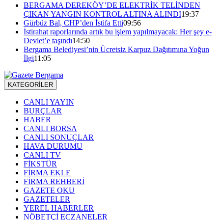
BERGAMA DEREKÖY’DE ELEKTRİK TELİNDEN
ÇIKAN YANGIN KONTROL ALTINA ALINDI
19:37
Gürbüz Bal, CHP’den İstifa Etti
09:56
İstirahat raporlarında artık bu işlem yapılmayacak: Her şey e-
Devlet’e taşındı
14:50
Bergama Belediyesi’nin Ücretsiz Karpuz Dağıtımına Yoğun
İlgi
11:05
KATEGORİLER
CANLI YAYIN
BURÇLAR
HABER
CANLI BORSA
CANLI SONUÇLAR
HAVA DURUMU
CANLI TV
FİKSTÜR
FİRMA EKLE
FİRMA REHBERİ
GAZETE OKU
GAZETELER
YEREL HABERLER
NÖBETÇİ ECZANELER