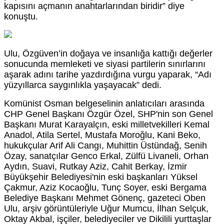
kapısını açmanın anahtarlarından biridir” diye
konuştu.
Ulu, Özgüven’in doğaya ve insanlığa kattığı değerler
sonucunda memleketi ve siyasi partilerin sınırlarını
aşarak adını tarihe yazdırdığına vurgu yaparak, “Adı
yüzyıllarca saygınlıkla yaşayacak” dedi.
Komünist Osman belgeselinin anlatıcıları arasında
CHP Genel Başkanı Özgür Özel, SHP'nin son Genel
Başkanı Murat Karayalçın, eski milletvekilleri Kemal
Anadol, Atila Sertel, Mustafa Moroğlu, Kani Beko,
hukukçular Arif Ali Cangı, Muhittin Üstündağ, Senih
Özay, sanatçılar Genco Erkal, Zülfü Livaneli, Orhan
Aydın, Suavi, Rutkay Aziz, Cahit Berkay, İzmir
Büyükşehir Belediyesi'nin eski başkanları Yüksel
Çakmur, Aziz Kocaoğlu, Tunç Soyer, eski Bergama
Belediye Başkanı Mehmet Gönenç, gazeteci Oben
Ulu, arşiv görüntüleriyle Uğur Mumcu, İlhan Selçuk,
Oktay Akbal, işçiler, belediyeciler ve Dikilili yurttaşlar