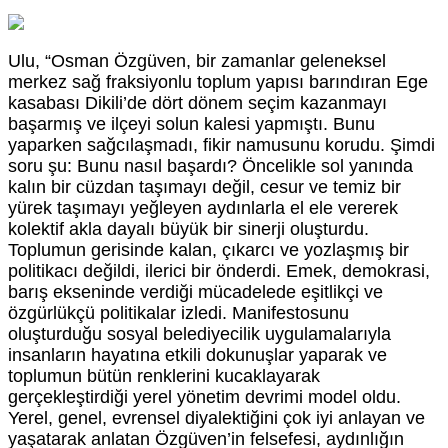
Ulu, “Osman Özgüven, bir zamanlar geleneksel
merkez sağ fraksiyonlu toplum yapısı barındıran Ege
kasabası Dikili’de dört dönem seçim kazanmayı
başarmış ve ilçeyi solun kalesi yapmıştı. Bunu
yaparken sağcılaşmadı, fikir namusunu korudu. Şimdi
soru şu: Bunu nasıl başardı? Öncelikle sol yanında
kalın bir cüzdan taşımayı değil, cesur ve temiz bir
yürek taşımayı yeğleyen aydınlarla el ele vererek
kolektif akla dayalı büyük bir sinerji oluşturdu.
Toplumun gerisinde kalan, çıkarcı ve yozlaşmış bir
politikacı değildi, ilerici bir önderdi. Emek, demokrasi,
barış ekseninde verdiği mücadelede eşitlikçi ve
özgürlükçü politikalar izledi. Manifestosunu
oluşturduğu sosyal belediyecilik uygulamalarıyla
insanların hayatına etkili dokunuşlar yaparak ve
toplumun bütün renklerini kucaklayarak
gerçekleştirdiği yerel yönetim devrimi model oldu.
Yerel, genel, evrensel diyalektiğini çok iyi anlayan ve
yaşatarak anlatan Özgüven’in felsefesi, aydınlığın