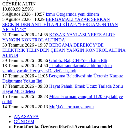
ÇEYREK ALTIN
10.889,99
2,59%
5 Ağustos 2026 - 10:57
İzmir Otogarında yeni dönem
5 Ağustos 2026 - 10:29
BERGAMALI YAZAR SERKAN
SEÇKİN’DEN ANIT HİTAPLI KİTAP: “PERGAMON’DAN
ARTVİN’E”
31 Temmuz 2026 - 14:35
KOZAK YAYLASI NEFES ALDI:
YANGIN KONTROL ALTINDA!
30 Temmuz 2026 - 19:37
BERGAMA DEREKÖY’DE
ELEKTRİK TELİNDEN ÇIKAN YANGIN KONTROL ALTINA
ALINDI
29 Temmuz 2026 - 09:56
Gürbüz Bal, CHP’den İstifa Etti
18 Temmuz 2026 - 14:50
İstirahat raporlarında artık bu işlem
yapılmayacak: Her şey e-Devlet’e taşındı
17 Temmuz 2026 - 11:05
Bergama Belediyesi’nin Ücretsiz Karpuz
Dağıtımına Yoğun İlgi
17 Temmuz 2026 - 09:30
Hayat Pahalı, Emek Ucuz: Tarlada Zorlu
Hayat Mücadelesi
15 Temmuz 2026 - 08:23
Milas’ta orman yangını! 1120 kişi tahliye
edildi
14 Temmuz 2026 - 20:13
Muğla’da orman yangını
ANASAYFA
GÜNDEM
Frankfurt'ta, Özgüven felsefesi Avrupalılara model