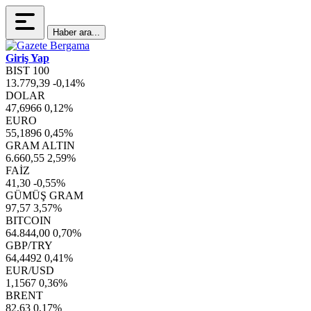
Haber ara...
Giriş Yap
BIST 100
13.779,39
-0,14%
DOLAR
47,6966
0,12%
EURO
55,1896
0,45%
GRAM ALTIN
6.660,55
2,59%
FAİZ
41,30
-0,55%
GÜMÜŞ GRAM
97,57
3,57%
BITCOIN
64.844,00
0,70%
GBP/TRY
64,4492
0,41%
EUR/USD
1,1567
0,36%
BRENT
82,63
0,17%