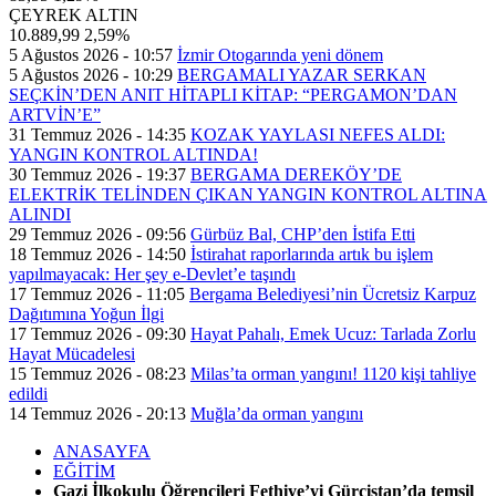
ÇEYREK ALTIN
10.889,99
2,59%
5 Ağustos 2026 - 10:57
İzmir Otogarında yeni dönem
5 Ağustos 2026 - 10:29
BERGAMALI YAZAR SERKAN
SEÇKİN’DEN ANIT HİTAPLI KİTAP: “PERGAMON’DAN
ARTVİN’E”
31 Temmuz 2026 - 14:35
KOZAK YAYLASI NEFES ALDI:
YANGIN KONTROL ALTINDA!
30 Temmuz 2026 - 19:37
BERGAMA DEREKÖY’DE
ELEKTRİK TELİNDEN ÇIKAN YANGIN KONTROL ALTINA
ALINDI
29 Temmuz 2026 - 09:56
Gürbüz Bal, CHP’den İstifa Etti
18 Temmuz 2026 - 14:50
İstirahat raporlarında artık bu işlem
yapılmayacak: Her şey e-Devlet’e taşındı
17 Temmuz 2026 - 11:05
Bergama Belediyesi’nin Ücretsiz Karpuz
Dağıtımına Yoğun İlgi
17 Temmuz 2026 - 09:30
Hayat Pahalı, Emek Ucuz: Tarlada Zorlu
Hayat Mücadelesi
15 Temmuz 2026 - 08:23
Milas’ta orman yangını! 1120 kişi tahliye
edildi
14 Temmuz 2026 - 20:13
Muğla’da orman yangını
ANASAYFA
EĞİTİM
Gazi İlkokulu Öğrencileri Fethiye’yi Gürcistan’da temsil