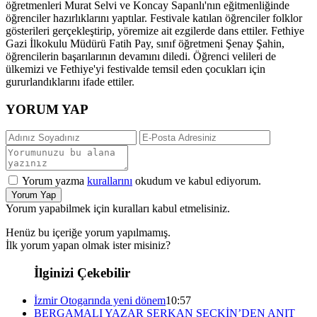
öğretmenleri Murat Selvi ve Koncay Sapanlı'nın eğitmenliğinde
öğrenciler hazırlıklarını yaptılar. Festivale katılan öğrenciler folklor
gösterileri gerçekleştirip, yöremize ait ezgilerde dans ettiler. Fethiye
Gazi İlkokulu Müdürü Fatih Pay, sınıf öğretmeni Şenay Şahin,
öğrencilerin başarılarının devamını diledi. Öğrenci velileri de
ülkemizi ve Fethiye'yi festivalde temsil eden çocukları için
gururlandıklarını ifade ettiler.
YORUM YAP
Yorum yazma
kurallarını
okudum ve kabul ediyorum.
Yorum Yap
Yorum yapabilmek için kuralları kabul etmelisiniz.
Henüz bu içeriğe yorum yapılmamış.
İlk yorum yapan olmak ister misiniz?
İlginizi Çekebilir
İzmir Otogarında yeni dönem
10:57
BERGAMALI YAZAR SERKAN SEÇKİN’DEN ANIT