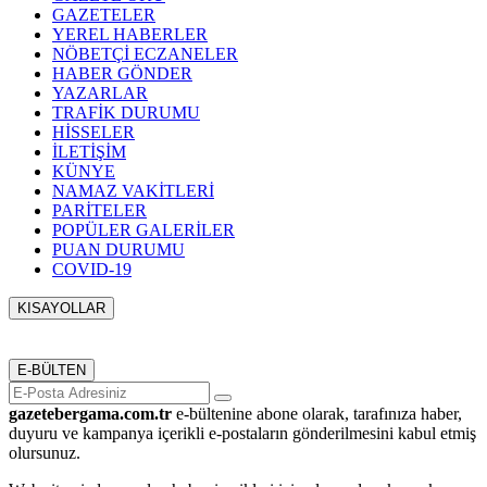
GAZETELER
YEREL HABERLER
NÖBETÇİ ECZANELER
HABER GÖNDER
YAZARLAR
TRAFİK DURUMU
HİSSELER
İLETİŞİM
KÜNYE
NAMAZ VAKİTLERİ
PARİTELER
POPÜLER GALERİLER
PUAN DURUMU
COVID-19
KISAYOLLAR
Menü seçimi yapın. WP-ADMIN → Görünüm → Menüler
sayfasından menü eşleştirmesi yapınız.
E-BÜLTEN
gazetebergama.com.tr
e-bültenine abone olarak, tarafınıza haber,
duyuru ve kampanya içerikli e-postaların gönderilmesini kabul etmiş
olursunuz.