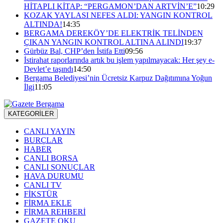
HİTAPLI KİTAP: “PERGAMON’DAN ARTVİN’E”
10:29
KOZAK YAYLASI NEFES ALDI: YANGIN KONTROL
ALTINDA!
14:35
BERGAMA DEREKÖY’DE ELEKTRİK TELİNDEN
ÇIKAN YANGIN KONTROL ALTINA ALINDI
19:37
Gürbüz Bal, CHP’den İstifa Etti
09:56
İstirahat raporlarında artık bu işlem yapılmayacak: Her şey e-
Devlet’e taşındı
14:50
Bergama Belediyesi’nin Ücretsiz Karpuz Dağıtımına Yoğun
İlgi
11:05
KATEGORİLER
CANLI YAYIN
BURÇLAR
HABER
CANLI BORSA
CANLI SONUÇLAR
HAVA DURUMU
CANLI TV
FİKSTÜR
FİRMA EKLE
FİRMA REHBERİ
GAZETE OKU