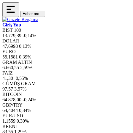
Haber ara...
Giriş Yap
BIST 100
13.779,39
-0,14%
DOLAR
47,6998
0,13%
EURO
55,1581
0,39%
GRAM ALTIN
6.660,55
2,59%
FAİZ
41,30
-0,55%
GÜMÜŞ GRAM
97,57
3,57%
BITCOIN
64.878,00
-0,24%
GBP/TRY
64,4044
0,34%
EUR/USD
1,1559
0,30%
BRENT
83,55
1,29%