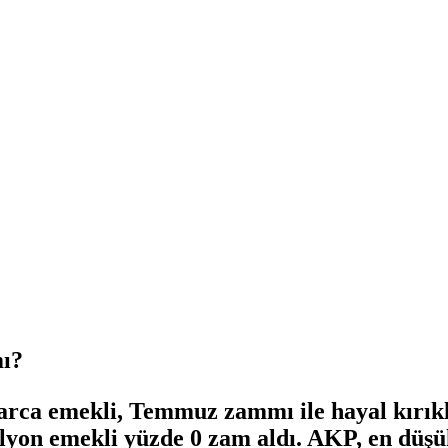
mı?
larca emekli, Temmuz zammı ile hayal kırık
milyon emekli yüzde 0 zam aldı. AKP, en düşü