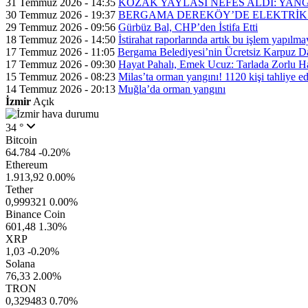
31 Temmuz 2026 - 14:35
KOZAK YAYLASI NEFES ALDI: YAN
30 Temmuz 2026 - 19:37
BERGAMA DEREKÖY’DE ELEKTRİK 
29 Temmuz 2026 - 09:56
Gürbüz Bal, CHP’den İstifa Etti
18 Temmuz 2026 - 14:50
İstirahat raporlarında artık bu işlem yapılm
17 Temmuz 2026 - 11:05
Bergama Belediyesi’nin Ücretsiz Karpuz Da
17 Temmuz 2026 - 09:30
Hayat Pahalı, Emek Ucuz: Tarlada Zorlu H
15 Temmuz 2026 - 08:23
Milas’ta orman yangını! 1120 kişi tahliye ed
14 Temmuz 2026 - 20:13
Muğla’da orman yangını
İzmir
Açık
34 °
Bitcoin
64.784
-0.20%
Ethereum
1.913,92
0.00%
Tether
0,999321
0.00%
Binance Coin
601,48
1.30%
XRP
1,03
-0.20%
Solana
76,33
2.00%
TRON
0,329483
0.70%