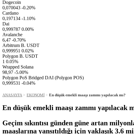
Dogecoin
0,070043
-0.20%
Cardano
0,197134
-1.10%
Dai
0,999787
0.00%
Avalanche
6,47
-0.70%
Arbitrum B. USDT
0,999951
0.02%
Polygon B. USDT
1
0.05%
Wrapped Solana
98,97
-5.00%
Polygon PoS Bridged DAI (Polygon POS)
0,999531
-0.04%
ANASAYFA
EKONOMİ
En düşük emekli maaşı zammı yapılacak mı?
En düşük emekli maaşı zammı yapılacak 
Geçim sıkıntısı günden güne artan milyon
maaşlarına yansıtıldığı için yaklaşık 3.6 