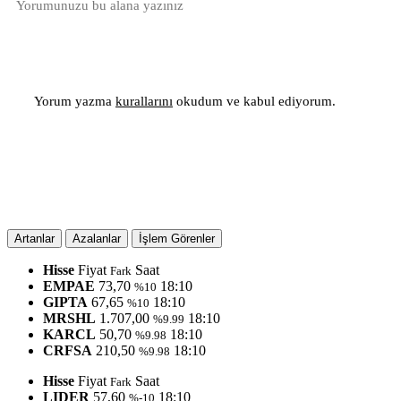
Yorum yazma
kurallarını
okudum ve kabul ediyorum.
Artanlar
Azalanlar
İşlem Görenler
Hisse
Fiyat
Saat
Fark
EMPAE
73,70
18:10
%10
GIPTA
67,65
18:10
%10
MRSHL
1.707,00
18:10
%9.99
KARCL
50,70
18:10
%9.98
CRFSA
210,50
18:10
%9.98
Hisse
Fiyat
Saat
Fark
LIDER
57,60
18:10
%-10