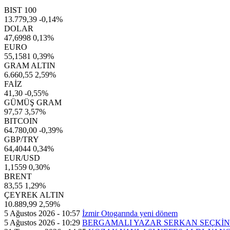
BIST 100
13.779,39
-0,14%
DOLAR
47,6998
0,13%
EURO
55,1581
0,39%
GRAM ALTIN
6.660,55
2,59%
FAİZ
41,30
-0,55%
GÜMÜŞ GRAM
97,57
3,57%
BITCOIN
64.780,00
-0,39%
GBP/TRY
64,4044
0,34%
EUR/USD
1,1559
0,30%
BRENT
83,55
1,29%
ÇEYREK ALTIN
10.889,99
2,59%
5 Ağustos 2026 - 10:57
İzmir Otogarında yeni dönem
5 Ağustos 2026 - 10:29
BERGAMALI YAZAR SERKAN SEÇKİN’