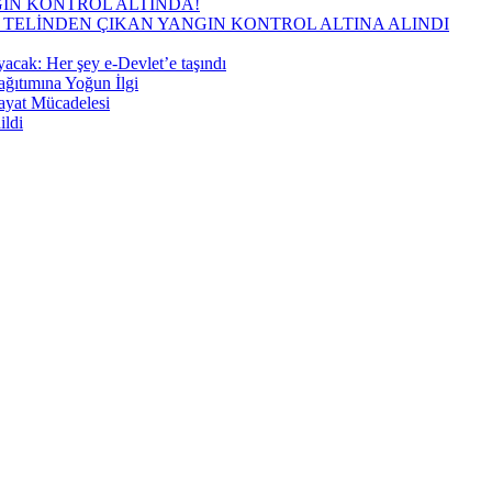
GIN KONTROL ALTINDA!
TELİNDEN ÇIKAN YANGIN KONTROL ALTINA ALINDI
ayacak: Her şey e-Devlet’e taşındı
ğıtımına Yoğun İlgi
ayat Mücadelesi
ildi