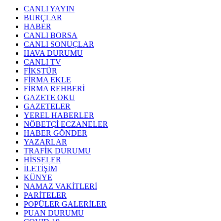
CANLI YAYIN
BURÇLAR
HABER
CANLI BORSA
CANLI SONUÇLAR
HAVA DURUMU
CANLI TV
FİKSTÜR
FİRMA EKLE
FİRMA REHBERİ
GAZETE OKU
GAZETELER
YEREL HABERLER
NÖBETÇİ ECZANELER
HABER GÖNDER
YAZARLAR
TRAFİK DURUMU
HİSSELER
İLETİŞİM
KÜNYE
NAMAZ VAKİTLERİ
PARİTELER
POPÜLER GALERİLER
PUAN DURUMU