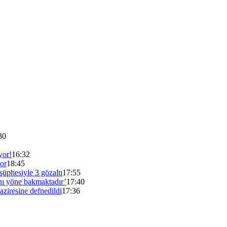
30
yor!
16:32
yor
18:45
şüphesiyle 3 gözaltı
17:55
ı yöne bakmaktadır’
17:40
iresine defnedildi
17:36