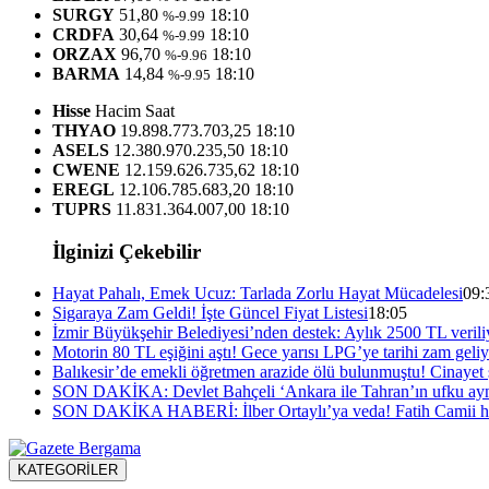
SURGY
51,80
18:10
%-9.99
CRDFA
30,64
18:10
%-9.99
ORZAX
96,70
18:10
%-9.96
BARMA
14,84
18:10
%-9.95
Hisse
Hacim
Saat
THYAO
19.898.773.703,25
18:10
ASELS
12.380.970.235,50
18:10
CWENE
12.159.626.735,62
18:10
EREGL
12.106.785.683,20
18:10
TUPRS
11.831.364.007,00
18:10
İlginizi Çekebilir
Hayat Pahalı, Emek Ucuz: Tarlada Zorlu Hayat Mücadelesi
09:
Sigaraya Zam Geldi! İşte Güncel Fiyat Listesi
18:05
İzmir Büyükşehir Belediyesi’nden destek: Aylık 2500 TL verili
Motorin 80 TL eşiğini aştı! Gece yarısı LPG’ye tarihi zam geli
Balıkesir’de emekli öğretmen arazide ölü bulunmuştu! Cinayet 
SON DAKİKA: Devlet Bahçeli ‘Ankara ile Tahran’ın ufku ayn
SON DAKİKA HABERİ: İlber Ortaylı’ya veda! Fatih Camii haz
KATEGORİLER