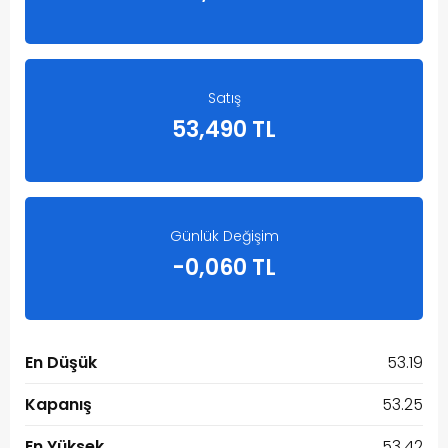
Satış
53,490 TL
Günlük Değişim
-0,060 TL
En Düşük
53.19
Kapanış
53.25
En Yüksek
53.42