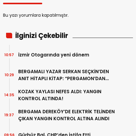
Bu yazı yorumlara kapatılmıştır.
İlginizi Çekebilir
İzmir Otogarında yeni dönem
10:57
BERGAMALI YAZAR SERKAN SEÇKİN’DEN
10:29
ANIT HİTAPLI KİTAP: “PERGAMON’DAN
ARTVİN’E”
KOZAK YAYLASI NEFES ALDI: YANGIN
14:35
KONTROL ALTINDA!
BERGAMA DEREKÖY’DE ELEKTRİK TELİNDEN
19:37
ÇIKAN YANGIN KONTROL ALTINA ALINDI
Gürbüz Bal, CHP’den İstifa Etti
09:56