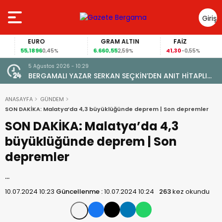
Giriş
Yap
EURO
GRAM ALTIN
FAİZ
55,1896
6.660,55
41,30
0,45%
2,59%
-0,55%
5 Ağustos 2026 - 10:29
BERGAMALI YAZAR SERKAN SEÇKİN’DEN ANIT HİTAPLI
KİTAP: “PERGAMON’DAN ARTVİN’E”
ANASAYFA
GÜNDEM
SON DAKİKA: Malatya’da 4,3 büyüklüğünde deprem | Son depremler
SON DAKİKA: Malatya’da 4,3
büyüklüğünde deprem | Son
depremler
…
10.07.2024 10:23
Güncellenme :
10.07.2024 10:24
263
kez okundu