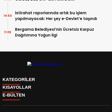
İstirahat raporlarında artık bu işlem
14:50
yapılmayacak: Her şey e-Devlet’e taşındı
Bergama Belediyesi’nin Ücretsiz Karpuz
11:05
Dağıtımına Yoğun İlgi
KATEGORİLER
KISAYOLLAR
CANLI YAYIN
Menü seçimi yapın. WP-ADMIN → Görünüm → Menüler
E-BÜLTEN
BURÇLAR
sayfasından menü eşleştirmesi yapınız.
HABER
CANLI BORSA