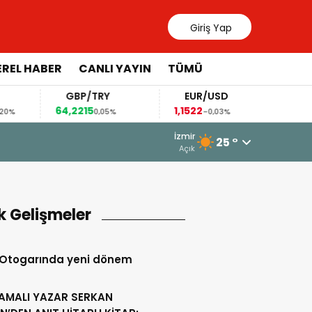
Giriş Yap
EREL HABER
CANLI YAYIN
TÜMÜ
GBP/TRY
EUR/USD
BRE
64,2215
1,1522
83,58
%
0,05%
-0,03%
1
31 Temmuz 2026 - 14:35
İzmir
25 °
KOZAK YAYLASI NEFES ALDI: YANGIN 
Açık
k Gelişmeler
 Otogarında yeni dönem
AMALI YAZAR SERKAN