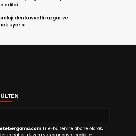
ye edildi
roloji’den kuvvetli rüzgar ve
ak uyarısı
BÜLTEN
etebergama.com.tr
e-bültenine abone olarak,
fınıza haber, duyuru ve kampanya içerikli e-