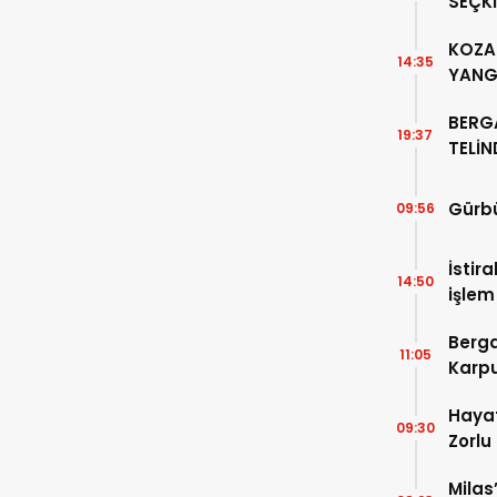
SEÇKİ
“PER
KOZAK
14:35
YANG
BERG
19:37
TELİ
ALTIN
Gürbü
09:56
İstir
14:50
işlem
Devle
Berga
11:05
Karpu
Hayat
09:30
Zorlu
Milas