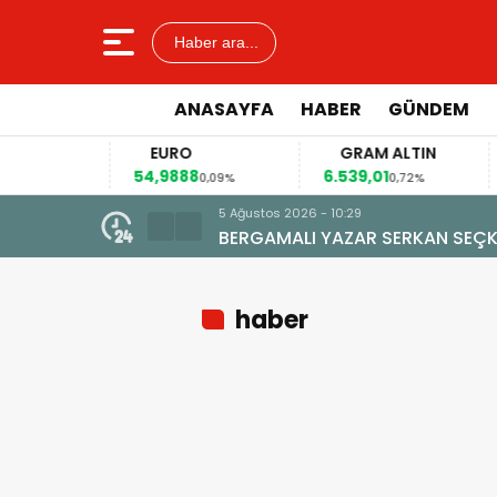
Haber ara...
ANASAYFA
HABER
GÜNDEM
EURO
GRAM ALTIN
54,9888
6.539,01
,14%
0,09%
0,72%
5 Ağustos 2026 - 10:29
BERGAMALI YAZAR SERKAN SEÇKİ
haber