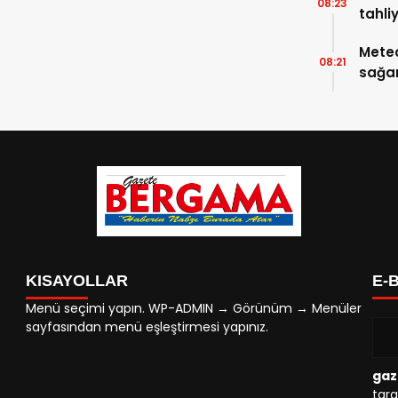
08:23
tahli
Meteo
08:21
sağan
KISAYOLLAR
E-
Menü seçimi yapın. WP-ADMIN → Görünüm → Menüler
sayfasından menü eşleştirmesi yapınız.
gaz
tara