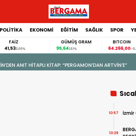
POLİTİKA
EKONOMİ
EĞİTİM
SAĞLIK
SPOR
Y
FAİZ
GÜMÜŞ GRAM
BITCOIN
41,53
95,64
64.266,00
0,00%
1,51%
-0,20
N’DEN ANIT HİTAPLI KİTAP: “PERGAMON’DAN ARTVİN’E”
Sıca
İzmir
10:57
BERG
10:29