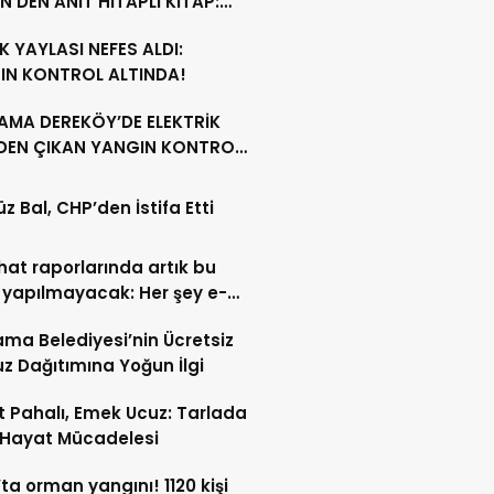
N’DEN ANIT HİTAPLI KİTAP:
GAMON’DAN ARTVİN’E”
 YAYLASI NEFES ALDI:
IN KONTROL ALTINDA!
AMA DEREKÖY’DE ELEKTRİK
NDEN ÇIKAN YANGIN KONTROL
A ALINDI
z Bal, CHP’den İstifa Etti
ahat raporlarında artık bu
 yapılmayacak: Her şey e-
t’e taşındı
ma Belediyesi’nin Ücretsiz
z Dağıtımına Yoğun İlgi
 Pahalı, Emek Ucuz: Tarlada
 Hayat Mücadelesi
’ta orman yangını! 1120 kişi