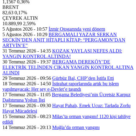
1,1567
0,36%
BRENT
82,63
0,17%
ÇEYREK ALTIN
10.889,99
2,59%
5 Ağustos 2026 - 10:57
İzmir Otogarında yeni dönem
5 Ağustos 2026 - 10:29
BERGAMALI YAZAR SERKAN
SEÇKİN’DEN ANIT HİTAPLI KİTAP: “PERGAMON’DAN
ARTVİN’E”
31 Temmuz 2026 - 14:35
KOZAK YAYLASI NEFES ALDI:
YANGIN KONTROL ALTINDA!
30 Temmuz 2026 - 19:37
BERGAMA DEREKÖY’DE
ELEKTRİK TELİNDEN ÇIKAN YANGIN KONTROL ALTINA
ALINDI
29 Temmuz 2026 - 09:56
Gürbüz Bal, CHP’den İstifa Etti
18 Temmuz 2026 - 14:50
İstirahat raporlarında artık bu işlem
yapılmayacak: Her şey e-Devlet’e taşındı
17 Temmuz 2026 - 11:05
Bergama Belediyesi’nin Ücretsiz Karpuz
Dağıtımına Yoğun İlgi
17 Temmuz 2026 - 09:30
Hayat Pahalı, Emek Ucuz: Tarlada Zorlu
Hayat Mücadelesi
15 Temmuz 2026 - 08:23
Milas’ta orman yangını! 1120 kişi tahliye
edildi
14 Temmuz 2026 - 20:13
Muğla’da orman yangını