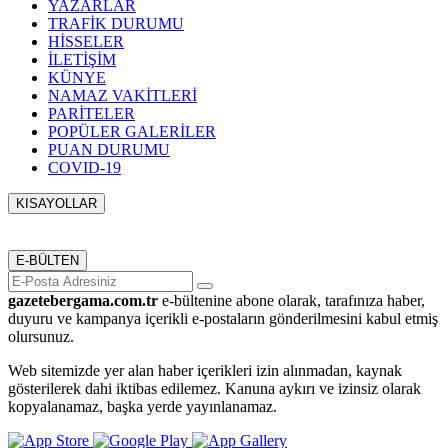
YAZARLAR
TRAFİK DURUMU
HİSSELER
İLETİŞİM
KÜNYE
NAMAZ VAKİTLERİ
PARİTELER
POPÜLER GALERİLER
PUAN DURUMU
COVID-19
KISAYOLLAR
Menü seçimi yapın. WP-ADMIN → Görünüm → Menüler
sayfasından menü eşleştirmesi yapınız.
E-BÜLTEN
gazetebergama.com.tr
e-bültenine abone olarak, tarafınıza haber,
duyuru ve kampanya içerikli e-postaların gönderilmesini kabul etmiş
olursunuz.
Web sitemizde yer alan haber içerikleri izin alınmadan, kaynak
gösterilerek dahi iktibas edilemez. Kanuna aykırı ve izinsiz olarak
kopyalanamaz, başka yerde yayınlanamaz.