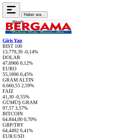
Haber ara...
Giriş Yap
BIST 100
13.779,39
-0,14%
DOLAR
47,6966
0,12%
EURO
55,1896
0,45%
GRAM ALTIN
6.660,55
2,59%
FAİZ
41,30
-0,55%
GÜMÜŞ GRAM
97,57
3,57%
BITCOIN
64.844,00
0,70%
GBP/TRY
64,4492
0,41%
EUR/USD