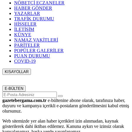
NÖBETÇİ ECZANELER
HABER GÖNDER
YAZARLAR
TRAFİK DURUMU
HİSSELER
İLETİŞİM
KÜNYE
NAMAZ VAKİTLERİ
PARİTELER
POPÜLER GALERİLER
PUAN DURUMU
COVID-19
KISAYOLLAR
Menü seçimi yapın. WP-ADMIN → Görünüm → Menüler
sayfasından menü eşleştirmesi yapınız.
E-BÜLTEN
gazetebergama.com.tr
e-bültenine abone olarak, tarafınıza haber,
duyuru ve kampanya içerikli e-postaların gönderilmesini kabul etmiş
olursunuz.
Web sitemizde yer alan haber içerikleri izin alınmadan, kaynak
gösterilerek dahi iktibas edilemez. Kanuna aykırı ve izinsiz olarak
kopyalanamaz, başka yerde yayınlanamaz.