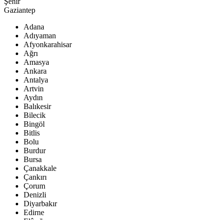
Şehir
Gaziantep
Adana
Adıyaman
Afyonkarahisar
Ağrı
Amasya
Ankara
Antalya
Artvin
Aydın
Balıkesir
Bilecik
Bingöl
Bitlis
Bolu
Burdur
Bursa
Çanakkale
Çankırı
Çorum
Denizli
Diyarbakır
Edirne