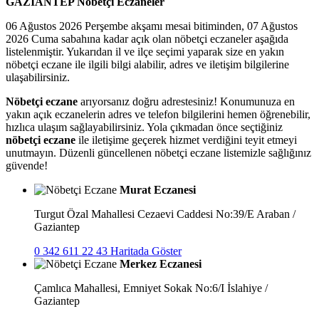
GAZİANTEP Nöbetçi Eczaneler
06 Ağustos 2026 Perşembe akşamı mesai bitiminden, 07 Ağustos
2026 Cuma sabahına kadar açık olan nöbetçi eczaneler aşağıda
listelenmiştir. Yukarıdan il ve ilçe seçimi yaparak size en yakın
nöbetçi eczane ile ilgili bilgi alabilir, adres ve iletişim bilgilerine
ulaşabilirsiniz.
Nöbetçi eczane
arıyorsanız doğru adrestesiniz! Konumunuza en
yakın açık eczanelerin adres ve telefon bilgilerini hemen öğrenebilir,
hızlıca ulaşım sağlayabilirsiniz. Yola çıkmadan önce seçtiğiniz
nöbetçi eczane
ile iletişime geçerek hizmet verdiğini teyit etmeyi
unutmayın. Düzenli güncellenen nöbetçi eczane listemizle sağlığınız
güvende!
Murat Eczanesi
Turgut Özal Mahallesi Cezaevi Caddesi No:39/E Araban /
Gaziantep
0 342 611 22 43
Haritada Göster
Merkez Eczanesi
Çamlıca Mahallesi, Emniyet Sokak No:6/I İslahiye /
Gaziantep