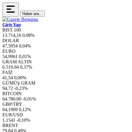
Haber ara...
Giriş Yap
BIST 100
13.714,16
0,08%
DOLAR
47,5954
0,04%
EURO
54,9961
0,01%
GRAM ALTIN
6.519,94
0,37%
FAİZ
41,54
0,00%
GÜMÜŞ GRAM
94,72
-0,23%
BITCOIN
64.780,00
-0,01%
GBP/TRY
64,1909
0,12%
EUR/USD
1,1541
-0,10%
BRENT
79,84
0,49%