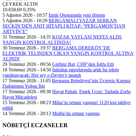
ÇEYREK ALTIN
10.658,69
0,35%
5 Ağustos 2026 - 10:57
İzmir Otogarında yeni dönem
5 Ağustos 2026 - 10:29
BERGAMALI YAZAR SERKAN
SEÇKİN’DEN ANIT HİTAPLI KİTAP: “PERGAMON’DAN
ARTVİN’E”
31 Temmuz 2026 - 14:35
KOZAK YAYLASI NEFES ALDI:
YANGIN KONTROL ALTINDA!
30 Temmuz 2026 - 19:37
BERGAMA DEREKÖY’DE
ELEKTRİK TELİNDEN ÇIKAN YANGIN KONTROL ALTINA
ALINDI
29 Temmuz 2026 - 09:56
Gürbüz Bal, CHP’den İstifa Etti
18 Temmuz 2026 - 14:50
İstirahat raporlarında artık bu işlem
yapılmayacak: Her şey e-Devlet’e taşındı
17 Temmuz 2026 - 11:05
Bergama Belediyesi’nin Ücretsiz Karpuz
Dağıtımına Yoğun İlgi
17 Temmuz 2026 - 09:30
Hayat Pahalı, Emek Ucuz: Tarlada Zorlu
Hayat Mücadelesi
15 Temmuz 2026 - 08:23
Milas’ta orman yangını! 1120 kişi tahliye
edildi
14 Temmuz 2026 - 20:13
Muğla’da orman yangını
NÖBETÇİ ECZANELER