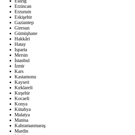
Elâzığ
Erzincan
Erzurum
Eskişehir
Gaziantep
Giresun
Gümüşhane
Hakkâri
Hatay
Isparta
Mersin
İstanbul
İzmir
Kars
Kastamonu
Kayseri
Kırklareli
Kırşehir
Kocaeli
Konya
Kütahya
Malatya
Manisa
Kahramanmaraş
Mardin