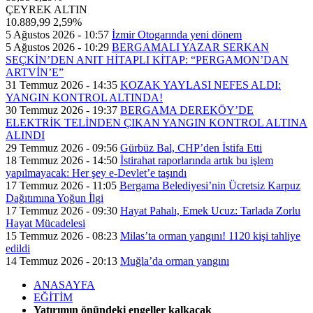
ÇEYREK ALTIN
10.889,99
2,59%
5 Ağustos 2026 - 10:57
İzmir Otogarında yeni dönem
5 Ağustos 2026 - 10:29
BERGAMALI YAZAR SERKAN
SEÇKİN’DEN ANIT HİTAPLI KİTAP: “PERGAMON’DAN
ARTVİN’E”
31 Temmuz 2026 - 14:35
KOZAK YAYLASI NEFES ALDI:
YANGIN KONTROL ALTINDA!
30 Temmuz 2026 - 19:37
BERGAMA DEREKÖY’DE
ELEKTRİK TELİNDEN ÇIKAN YANGIN KONTROL ALTINA
ALINDI
29 Temmuz 2026 - 09:56
Gürbüz Bal, CHP’den İstifa Etti
18 Temmuz 2026 - 14:50
İstirahat raporlarında artık bu işlem
yapılmayacak: Her şey e-Devlet’e taşındı
17 Temmuz 2026 - 11:05
Bergama Belediyesi’nin Ücretsiz Karpuz
Dağıtımına Yoğun İlgi
17 Temmuz 2026 - 09:30
Hayat Pahalı, Emek Ucuz: Tarlada Zorlu
Hayat Mücadelesi
15 Temmuz 2026 - 08:23
Milas’ta orman yangını! 1120 kişi tahliye
edildi
14 Temmuz 2026 - 20:13
Muğla’da orman yangını
ANASAYFA
EĞİTİM
Yatırımın önündeki engeller kalkacak