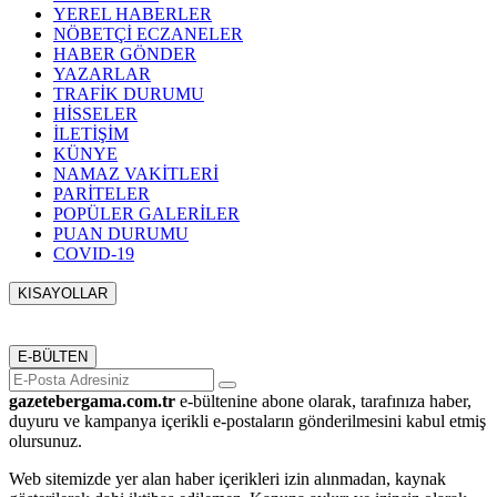
YEREL HABERLER
NÖBETÇİ ECZANELER
HABER GÖNDER
YAZARLAR
TRAFİK DURUMU
HİSSELER
İLETİŞİM
KÜNYE
NAMAZ VAKİTLERİ
PARİTELER
POPÜLER GALERİLER
PUAN DURUMU
COVID-19
KISAYOLLAR
Menü seçimi yapın. WP-ADMIN → Görünüm → Menüler
sayfasından menü eşleştirmesi yapınız.
E-BÜLTEN
gazetebergama.com.tr
e-bültenine abone olarak, tarafınıza haber,
duyuru ve kampanya içerikli e-postaların gönderilmesini kabul etmiş
olursunuz.
Web sitemizde yer alan haber içerikleri izin alınmadan, kaynak