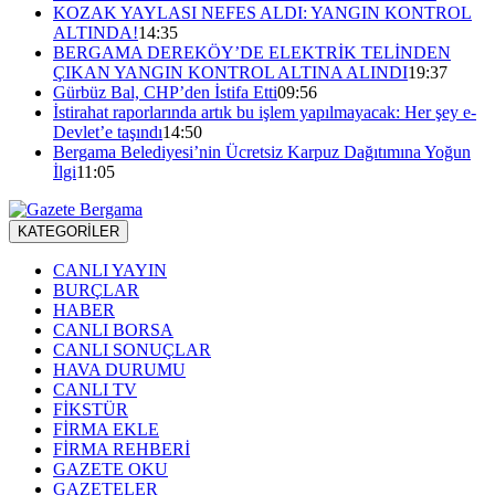
KOZAK YAYLASI NEFES ALDI: YANGIN KONTROL
ALTINDA!
14:35
BERGAMA DEREKÖY’DE ELEKTRİK TELİNDEN
ÇIKAN YANGIN KONTROL ALTINA ALINDI
19:37
Gürbüz Bal, CHP’den İstifa Etti
09:56
İstirahat raporlarında artık bu işlem yapılmayacak: Her şey e-
Devlet’e taşındı
14:50
Bergama Belediyesi’nin Ücretsiz Karpuz Dağıtımına Yoğun
İlgi
11:05
KATEGORİLER
CANLI YAYIN
BURÇLAR
HABER
CANLI BORSA
CANLI SONUÇLAR
HAVA DURUMU
CANLI TV
FİKSTÜR
FİRMA EKLE
FİRMA REHBERİ
GAZETE OKU
GAZETELER