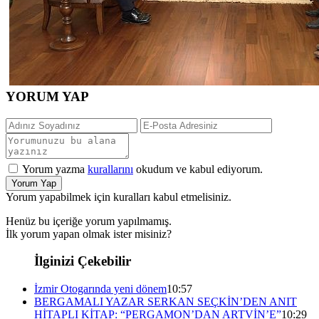
YORUM YAP
Yorum yazma
kurallarını
okudum ve kabul ediyorum.
Yorum Yap
Yorum yapabilmek için kuralları kabul etmelisiniz.
Henüz bu içeriğe yorum yapılmamış.
İlk yorum yapan olmak ister misiniz?
İlginizi Çekebilir
İzmir Otogarında yeni dönem
10:57
BERGAMALI YAZAR SERKAN SEÇKİN’DEN ANIT
HİTAPLI KİTAP: “PERGAMON’DAN ARTVİN’E”
10:29