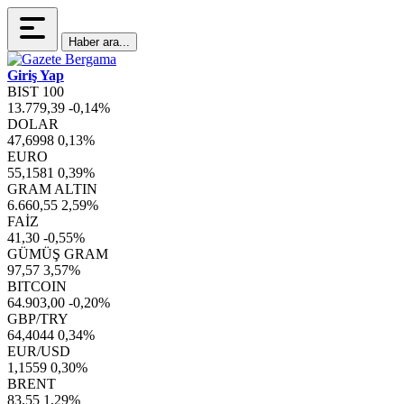
Haber ara...
Giriş Yap
BIST 100
13.779,39
-0,14%
DOLAR
47,6998
0,13%
EURO
55,1581
0,39%
GRAM ALTIN
6.660,55
2,59%
FAİZ
41,30
-0,55%
GÜMÜŞ GRAM
97,57
3,57%
BITCOIN
64.903,00
-0,20%
GBP/TRY
64,4044
0,34%
EUR/USD
1,1559
0,30%
BRENT
83,55
1,29%