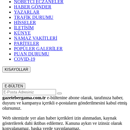
NÖBETÇİ ECZANELER
HABER GÖNDER
YAZARLAR
TRAFİK DURUMU
HİSSELER
İLETİŞİM
KÜNYE
NAMAZ VAKİTLERİ
PARİTELER
POPÜLER GALERİLER
PUAN DURUMU
COVID-19
KISAYOLLAR
Menü seçimi yapın. WP-ADMIN → Görünüm → Menüler
sayfasından menü eşleştirmesi yapınız.
E-BÜLTEN
gazetebergama.com.tr
e-bültenine abone olarak, tarafınıza haber,
duyuru ve kampanya içerikli e-postaların gönderilmesini kabul etmiş
olursunuz.
Web sitemizde yer alan haber içerikleri izin alınmadan, kaynak
gösterilerek dahi iktibas edilemez. Kanuna aykırı ve izinsiz olarak
kopyalanamaz, başka yerde yayınlanamaz.