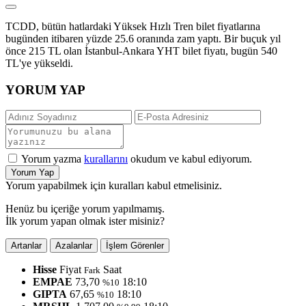
TCDD, bütün hatlardaki Yüksek Hızlı Tren bilet fiyatlarına
bugünden itibaren yüzde 25.6 oranında zam yaptı. Bir buçuk yıl
önce 215 TL olan İstanbul-Ankara YHT bilet fiyatı, bugün 540
TL'ye yükseldi.
YORUM YAP
Yorum yazma
kurallarını
okudum ve kabul ediyorum.
Yorum Yap
Yorum yapabilmek için kuralları kabul etmelisiniz.
Henüz bu içeriğe yorum yapılmamış.
İlk yorum yapan olmak ister misiniz?
Artanlar
Azalanlar
İşlem Görenler
Hisse
Fiyat
Saat
Fark
EMPAE
73,70
18:10
%10
GIPTA
67,65
18:10
%10