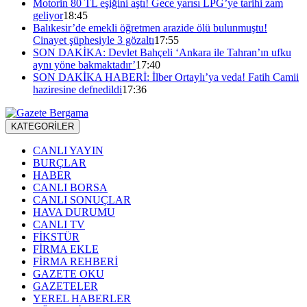
Motorin 80 TL eşiğini aştı! Gece yarısı LPG’ye tarihi zam
geliyor
18:45
Balıkesir’de emekli öğretmen arazide ölü bulunmuştu!
Cinayet şüphesiyle 3 gözaltı
17:55
SON DAKİKA: Devlet Bahçeli ‘Ankara ile Tahran’ın ufku
aynı yöne bakmaktadır’
17:40
SON DAKİKA HABERİ: İlber Ortaylı’ya veda! Fatih Camii
haziresine defnedildi
17:36
KATEGORİLER
CANLI YAYIN
BURÇLAR
HABER
CANLI BORSA
CANLI SONUÇLAR
HAVA DURUMU
CANLI TV
FİKSTÜR
FİRMA EKLE
FİRMA REHBERİ
GAZETE OKU
GAZETELER
YEREL HABERLER