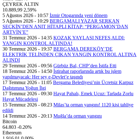
ÇEYREK ALTIN
10.889,99
2,59%
5 Ağustos 2026 - 10:57
İzmir Otogarında yeni dönem
5 Ağustos 2026 - 10:29
BERGAMALI YAZAR SERKAN
SEÇKİN’DEN ANIT HİTAPLI KİTAP: “PERGAMON’DAN
ARTVİN’E”
31 Temmuz 2026 - 14:35
KOZAK YAYLASI NEFES ALDI:
YANGIN KONTROL ALTINDA!
30 Temmuz 2026 - 19:37
BERGAMA DEREKÖY’DE
ELEKTRİK TELİNDEN ÇIKAN YANGIN KONTROL ALTINA
ALINDI
29 Temmuz 2026 - 09:56
Gürbüz Bal, CHP’den İstifa Etti
18 Temmuz 2026 - 14:50
İstirahat raporlarında artık bu işlem
yapılmayacak: Her şey e-Devlet’e taşındı
17 Temmuz 2026 - 11:05
Bergama Belediyesi’nin Ücretsiz Karpuz
Dağıtımına Yoğun İlgi
17 Temmuz 2026 - 09:30
Hayat Pahalı, Emek Ucuz: Tarlada Zorlu
Hayat Mücadelesi
15 Temmuz 2026 - 08:23
Milas’ta orman yangını! 1120 kişi tahliye
edildi
14 Temmuz 2026 - 20:13
Muğla’da orman yangını
Bitcoin
64.803
-0.20%
Ethereum
1.916,01
0.00%