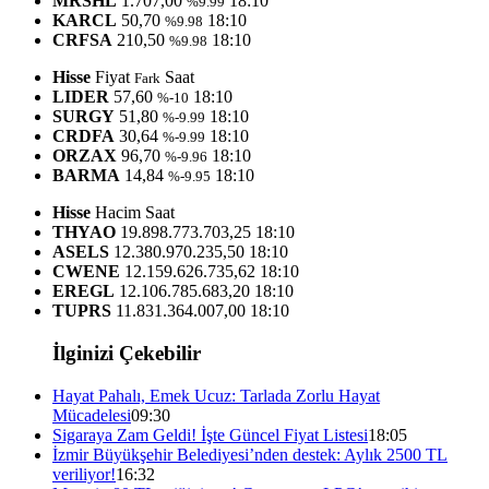
MRSHL
1.707,00
18:10
%9.99
KARCL
50,70
18:10
%9.98
CRFSA
210,50
18:10
%9.98
Hisse
Fiyat
Saat
Fark
LIDER
57,60
18:10
%-10
SURGY
51,80
18:10
%-9.99
CRDFA
30,64
18:10
%-9.99
ORZAX
96,70
18:10
%-9.96
BARMA
14,84
18:10
%-9.95
Hisse
Hacim
Saat
THYAO
19.898.773.703,25
18:10
ASELS
12.380.970.235,50
18:10
CWENE
12.159.626.735,62
18:10
EREGL
12.106.785.683,20
18:10
TUPRS
11.831.364.007,00
18:10
İlginizi Çekebilir
Hayat Pahalı, Emek Ucuz: Tarlada Zorlu Hayat
Mücadelesi
09:30
Sigaraya Zam Geldi! İşte Güncel Fiyat Listesi
18:05
İzmir Büyükşehir Belediyesi’nden destek: Aylık 2500 TL
veriliyor!
16:32