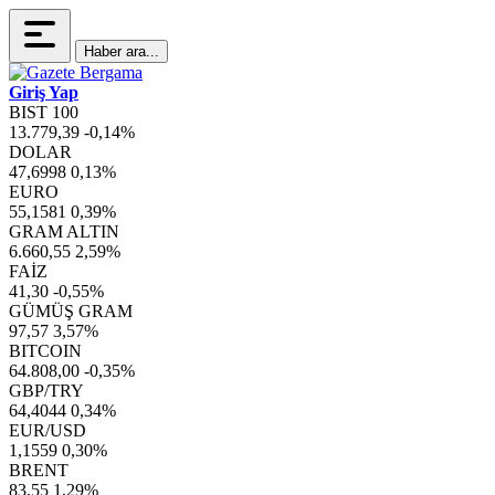
Haber ara...
Giriş Yap
BIST 100
13.779,39
-0,14%
DOLAR
47,6998
0,13%
EURO
55,1581
0,39%
GRAM ALTIN
6.660,55
2,59%
FAİZ
41,30
-0,55%
GÜMÜŞ GRAM
97,57
3,57%
BITCOIN
64.808,00
-0,35%
GBP/TRY
64,4044
0,34%
EUR/USD
1,1559
0,30%
BRENT
83,55
1,29%