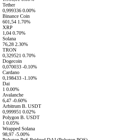
Tether
0,999336
0.00%
Binance Coin
601,54
1.70%
XRP
1,04
0.70%
Solana
76,28
2.30%
TRON
0,329521
0.70%
Dogecoin
0,070033
-0.10%
Cardano
0,198433
-1.10%
Dai
1
0.00%
Avalanche
6,47
-0.60%
Arbitrum B. USDT
0,999951
0.02%
Polygon B. USDT
1
0.05%
Wrapped Solana
98,97
-5.00%
Polygon PoS Bridged DAI (Polygon POS)