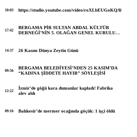
https://studio.youtube.com/video/roXLbEUGoKQ/livestre
10:03
BERGAMA PİR SULTAN ABDAL KÜLTÜR
17:42
DERNEĞİ’NİN 5. OLAĞAN GENEL KURULU
YAPILDI.
26 Kasım Dünya Zeytin Günü
14:37
BERGAMA BELEDİYESİ’NDEN 25 KASIM’DA
09:56
“KADINA ŞİDDETE HAYIR” SÖYLEŞİSİ
İzmir’de göğü kara dumanlar kapladı! Fabrika
12:22
alev aldı
Balıkesir’de mermer ocağında göçük: 1 işçi öldü
09:16