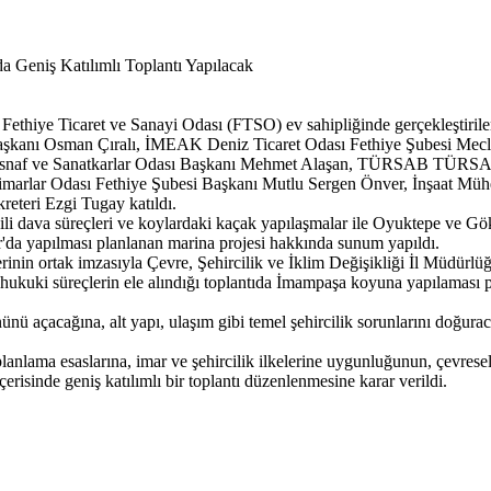
Fethiye Ticaret ve Sanayi Odası (FTSO) ev sahipliğinde gerçekleştiril
kanı Osman Çıralı, İMEAK Deniz Ticaret Odası Fethiye Şubesi Mecl
er Esnaf ve Sanatkarlar Odası Başkanı Mehmet Alaşan, TÜRSAB T
marlar Odası Fethiye Şubesi Başkanı Mutlu Sergen Önver, İnşaat Mühend
teri Ezgi Tugay katıldı.
gili dava süreçleri ve koylardaki kaçak yapılaşmalar ile Oyuktepe ve G
ar'da yapılması planlanan marina projesi hakkında sunum yapıldı.
lerinin ortak imzasıyla Çevre, Şehircilik ve İklim Değişikliği İl Müd
 hukuki süreçlerin ele alındığı toplantıda İmampaşa koyuna yapılaması p
ünü açacağına, alt yapı, ulaşım gibi temel şehircilik sorunlarını doğurac
lanlama esaslarına, imar ve şehircilik ilkelerine uygunluğunun, çevrese
çerisinde geniş katılımlı bir toplantı düzenlenmesine karar verildi.