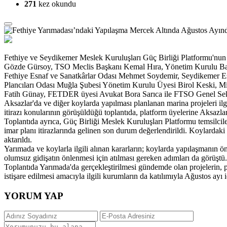
271
kez okundu
Fethiye ve Seydikemer Meslek Kuruluşları Güç Birliği Platformu'nun 
Gözde Gürsoy, TSO Meclis Başkanı Kemal Hıra, Yönetim Kurulu Baş
Fethiye Esnaf ve Sanatkârlar Odası Mehmet Soydemir, Seydikem
Plancıları Odası Muğla Şubesi Yönetim Kurulu Üyesi Birol Keski, Mi
Fatih Günay, FETDER üyesi Avukat Bora Sarıca ile FTSO Genel Sekre
Aksazlar'da ve diğer koylarda yapılması planlanan marina projeleri il
itirazı konularının görüşüldüğü toplantıda, platform üyelerine Aksazl
Toplantıda ayrıca, Güç Birliği Meslek Kuruluşları Platformu temsilci
imar planı itirazlarında gelinen son durum değerlendirildi. Koylardaki
aktarıldı.
Yarımada ve koylarla ilgili alınan kararların; koylarda yapılaşmanın ön
olumsuz gidişatın önlenmesi için atılması gereken adımları da görüştü.
Toplantıda Yarımada'da gerçekleştirilmesi gündemde olan projelerin, p
istişare edilmesi amacıyla ilgili kurumların da katılımıyla Ağustos ayı i
YORUM YAP