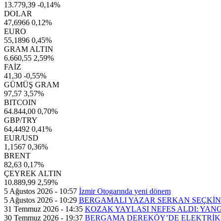
13.779,39
-0,14%
DOLAR
47,6966
0,12%
EURO
55,1896
0,45%
GRAM ALTIN
6.660,55
2,59%
FAİZ
41,30
-0,55%
GÜMÜŞ GRAM
97,57
3,57%
BITCOIN
64.844,00
0,70%
GBP/TRY
64,4492
0,41%
EUR/USD
1,1567
0,36%
BRENT
82,63
0,17%
ÇEYREK ALTIN
10.889,99
2,59%
5 Ağustos 2026 - 10:57
İzmir Otogarında yeni dönem
5 Ağustos 2026 - 10:29
BERGAMALI YAZAR SERKAN SEÇKİN’
31 Temmuz 2026 - 14:35
KOZAK YAYLASI NEFES ALDI: YAN
30 Temmuz 2026 - 19:37
BERGAMA DEREKÖY’DE ELEKTRİK 