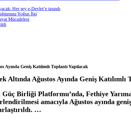
ayacak: Her şey e-Devlet’e taşındı
ğıtımına Yoğun İlgi
ayat Mücadelesi
ildi
s Ayında Geniş Katılımlı Toplantı Yapılacak
k Altında Ağustos Ayında Geniş Katılımlı T
Güç Birliği Platformu’nda, Fethiye Yarımad
rlendirilmesi amacıyla Ağustos ayında geniş k
rlaştırıldı. …