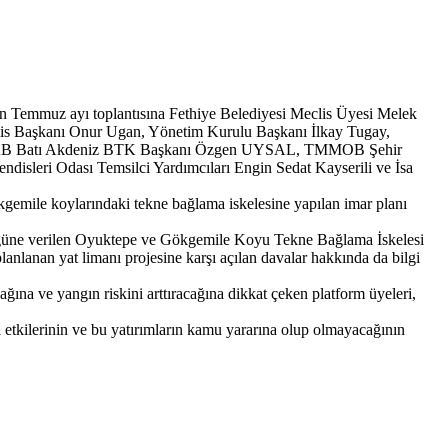
en Temmuz ayı toplantısına Fethiye Belediyesi Meclis Üyesi Melek
is Başkanı Onur Ugan, Yönetim Kurulu Başkanı İlkay Tugay,
ÜRSAB Batı Akdeniz BTK Başkanı Özgen UYSAL, TMMOB Şehir
isleri Odası Temsilci Yardımcıları Engin Sedat Kayserili ve İsa
ökgemile koylarındaki tekne bağlama iskelesine yapılan imar planı
ürlüğüne verilen Oyuktepe ve Gökgemile Koyu Tekne Bağlama İskelesi
lanlanan yat limanı projesine karşı açılan davalar hakkında da bilgi
ağına ve yangın riskini arttıracağına dikkat çeken platform üyeleri,
l etkilerinin ve bu yatırımların kamu yararına olup olmayacağının