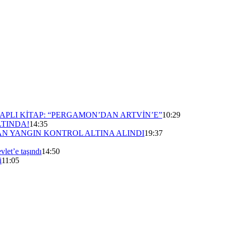
APLI KİTAP: “PERGAMON’DAN ARTVİN’E”
10:29
LTINDA!
14:35
N YANGIN KONTROL ALTINA ALINDI
19:37
vlet’e taşındı
14:50
i
11:05