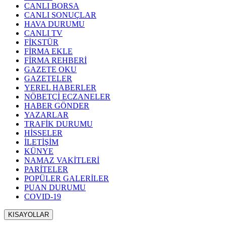
CANLI BORSA
CANLI SONUÇLAR
HAVA DURUMU
CANLI TV
FİKSTÜR
FİRMA EKLE
FİRMA REHBERİ
GAZETE OKU
GAZETELER
YEREL HABERLER
NÖBETÇİ ECZANELER
HABER GÖNDER
YAZARLAR
TRAFİK DURUMU
HİSSELER
İLETİŞİM
KÜNYE
NAMAZ VAKİTLERİ
PARİTELER
POPÜLER GALERİLER
PUAN DURUMU
COVID-19
KISAYOLLAR
Menü seçimi yapın. WP-ADMIN → Görünüm → Menüler sayfasından 