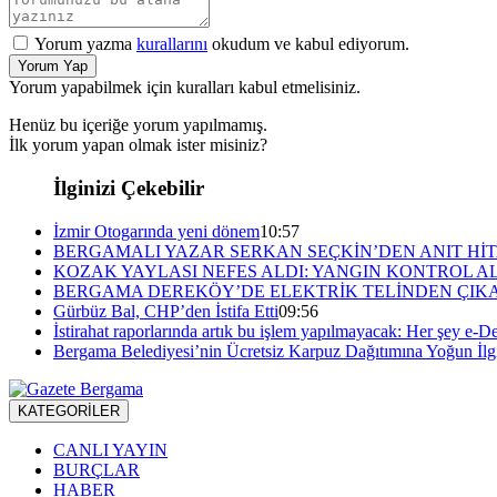
Yorum yazma
kurallarını
okudum ve kabul ediyorum.
Yorum Yap
Yorum yapabilmek için kuralları kabul etmelisiniz.
Henüz bu içeriğe yorum yapılmamış.
İlk yorum yapan olmak ister misiniz?
İlginizi Çekebilir
İzmir Otogarında yeni dönem
10:57
BERGAMALI YAZAR SERKAN SEÇKİN’DEN ANIT HİT
KOZAK YAYLASI NEFES ALDI: YANGIN KONTROL A
BERGAMA DEREKÖY’DE ELEKTRİK TELİNDEN ÇIKA
Gürbüz Bal, CHP’den İstifa Etti
09:56
İstirahat raporlarında artık bu işlem yapılmayacak: Her şey e-De
Bergama Belediyesi’nin Ücretsiz Karpuz Dağıtımına Yoğun İlg
KATEGORİLER
CANLI YAYIN
BURÇLAR
HABER