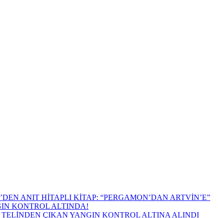
DEN ANIT HİTAPLI KİTAP: “PERGAMON’DAN ARTVİN’E”
GIN KONTROL ALTINDA!
TELİNDEN ÇIKAN YANGIN KONTROL ALTINA ALINDI