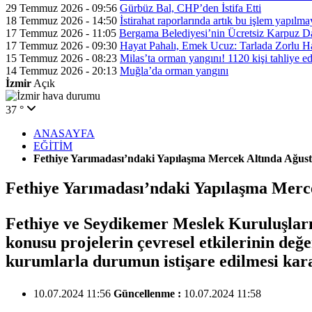
29 Temmuz 2026 - 09:56
Gürbüz Bal, CHP’den İstifa Etti
18 Temmuz 2026 - 14:50
İstirahat raporlarında artık bu işlem yapılm
17 Temmuz 2026 - 11:05
Bergama Belediyesi’nin Ücretsiz Karpuz Da
17 Temmuz 2026 - 09:30
Hayat Pahalı, Emek Ucuz: Tarlada Zorlu H
15 Temmuz 2026 - 08:23
Milas’ta orman yangını! 1120 kişi tahliye ed
14 Temmuz 2026 - 20:13
Muğla’da orman yangını
İzmir
Açık
37 °
ANASAYFA
EĞİTİM
Fethiye Yarımadası’ndaki Yapılaşma Mercek Altında Ağusto
Fethiye Yarımadası’ndaki Yapılaşma Merce
Fethiye ve Seydikemer Meslek Kuruluşları 
konusu projelerin çevresel etkilerinin değe
kurumlarla durumun istişare edilmesi kara
10.07.2024 11:56
Güncellenme :
10.07.2024 11:58