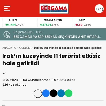
Giriş
Yap
EURO
GRAM ALTIN
FAİZ
55,1734
6.671,05
41,30
0,42%
2,75%
-0,55%
5 Ağustos 2026 - 10:29
BERGAMALI YAZAR SERKAN SEÇKİN’DEN ANIT HİTAPLI
KİTAP: “PERGAMON’DAN ARTVİN’E”
ANASAYFA
GÜNDEM
Irak’ın kuzeyinde 11 terörist etkisiz hale getirildi
Irak’ın kuzeyinde 11 terörist etkisiz
hale getirildi
…
13.07.2024 08:53
Güncellenme :
13.07.2024 08:54
226
kez okundu