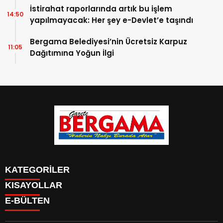
İstirahat raporlarında artık bu işlem
14:50
yapılmayacak: Her şey e-Devlet’e taşındı
Bergama Belediyesi’nin Ücretsiz Karpuz
11:05
Dağıtımına Yoğun İlgi
KATEGORİLER
KISAYOLLAR
CANLI YAYIN
Menü seçimi yapın. WP-ADMIN → Görünüm → Menüler
E-BÜLTEN
BURÇLAR
sayfasından menü eşleştirmesi yapınız.
HABER