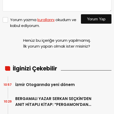
Yorum Yap
Yorum yazma
kurallarını
okudum ve
kabul ediyorum.
Henüz bu içeriğe yorum yapılmamış.
İlk yorum yapan olmak ister misiniz?
İlginizi Çekebilir
İzmir Otogarında yeni dönem
10:57
BERGAMALI YAZAR SERKAN SEÇKİN’DEN
10:29
ANIT HİTAPLI KİTAP: “PERGAMON’DAN
ARTVİN’E”