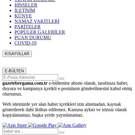
HİSSELER
İLETİŞİM
KÜNYE
NAMAZ VAKİTLERİ
PARİTELER
POPÜLER GALERİLER
PUAN DURUMU
COVID-19
KISAYOLLAR
Menü seçimi yapın. WP-ADMIN → Görünüm → Menüler
sayfasından menü eşleştirmesi yapınız.
E-BÜLTEN
gazetebergama.com.tr
e-bültenine abone olarak, tarafınıza haber,
duyuru ve kampanya içerikli e-postaların gönderilmesini kabul etmiş
olursunuz.
Web sitemizde yer alan haber içerikleri izin alınmadan, kaynak
gösterilerek dahi iktibas edilemez. Kanuna aykırı ve izinsiz olarak
kopyalanamaz, başka yerde yayınlanamaz.