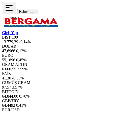
Haber ara...
Giriş Yap
BIST 100
13.779,39
-0,14%
DOLAR
47,6966
0,12%
EURO
55,1896
0,45%
GRAM ALTIN
6.660,55
2,59%
FAİZ
41,30
-0,55%
GÜMÜŞ GRAM
97,57
3,57%
BITCOIN
64.844,00
0,70%
GBP/TRY
64,4492
0,41%
EUR/USD