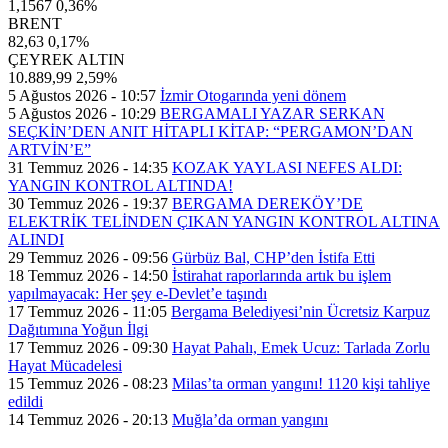
1,1567
0,36%
BRENT
82,63
0,17%
ÇEYREK ALTIN
10.889,99
2,59%
5 Ağustos 2026 - 10:57
İzmir Otogarında yeni dönem
5 Ağustos 2026 - 10:29
BERGAMALI YAZAR SERKAN
SEÇKİN’DEN ANIT HİTAPLI KİTAP: “PERGAMON’DAN
ARTVİN’E”
31 Temmuz 2026 - 14:35
KOZAK YAYLASI NEFES ALDI:
YANGIN KONTROL ALTINDA!
30 Temmuz 2026 - 19:37
BERGAMA DEREKÖY’DE
ELEKTRİK TELİNDEN ÇIKAN YANGIN KONTROL ALTINA
ALINDI
29 Temmuz 2026 - 09:56
Gürbüz Bal, CHP’den İstifa Etti
18 Temmuz 2026 - 14:50
İstirahat raporlarında artık bu işlem
yapılmayacak: Her şey e-Devlet’e taşındı
17 Temmuz 2026 - 11:05
Bergama Belediyesi’nin Ücretsiz Karpuz
Dağıtımına Yoğun İlgi
17 Temmuz 2026 - 09:30
Hayat Pahalı, Emek Ucuz: Tarlada Zorlu
Hayat Mücadelesi
15 Temmuz 2026 - 08:23
Milas’ta orman yangını! 1120 kişi tahliye
edildi
14 Temmuz 2026 - 20:13
Muğla’da orman yangını