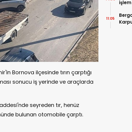
işlem
Devle
Berga
11:05
Karpu
mir'in Bornova ilçesinde tırın çarptığı
lması sonucu iş yerinde ve araçlarda
addesi'nde seyreden tır, henüz
nünde bulunan otomobile çarptı.