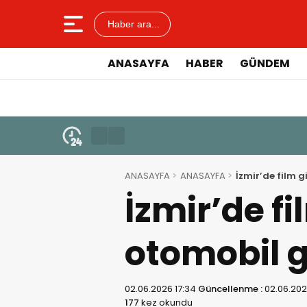
Haber ara...
ANASAYFA
HABER
GÜNDEM
ANASAYFA
ANASAYFA
İzmir’de film g
İzmir’de fi
otomobil g
02.06.2026 17:34
Güncellenme :
02.06.202
177
kez okundu