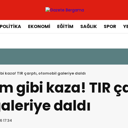
POLİTİKA
EKONOMİ
EĞİTİM
SAĞLIK
SPOR
Y
ibi kaza! TIR çarptı, otomobil galeriye daldı
lm gibi kaza! TIR ç
aleriye daldı
6 17:34