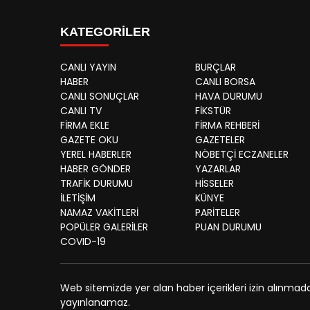
KATEGORİLER
CANLI YAYIN
BURÇLAR
HABER
CANLI BORSA
CANLI SONUÇLAR
HAVA DURUMU
CANLI TV
FİKSTÜR
FİRMA EKLE
FİRMA REHBERİ
GAZETE OKU
GAZETELER
YEREL HABERLER
NÖBETÇİ ECZANELER
HABER GÖNDER
YAZARLAR
TRAFİK DURUMU
HİSSELER
İLETİŞİM
KÜNYE
NAMAZ VAKİTLERİ
PARİTELER
POPÜLER GALERİLER
PUAN DURUMU
COVID-19
Web sitemizde yer alan haber içerikleri izin alınmad
yayınlanamaz.