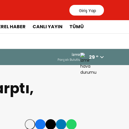
Giriş Yap
EREL HABER
CANLI YAYIN
TÜMÜ
İzmir
29 °
Parçalı Bulutlu
arptı,