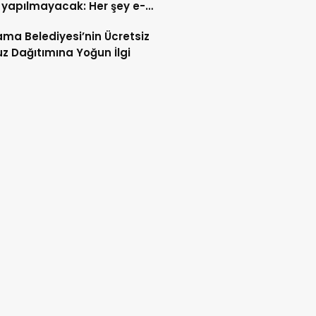
 yapılmayacak: Her şey e-
t’e taşındı
ma Belediyesi’nin Ücretsiz
z Dağıtımına Yoğun İlgi