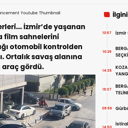
İlgin
rleri... İzmir’de yaşanan
İzmir
10:57
 film sahnelerini
ığı otomobil kontrolden
BERG
10:29
ı. Ortalık savaş alanına
SEÇKİ
“PER
 araç gördü.
KOZAK
14:35
YANG
BERG
19:37
TELİ
ALTIN
Gürbü
09:56
İstir
14:50