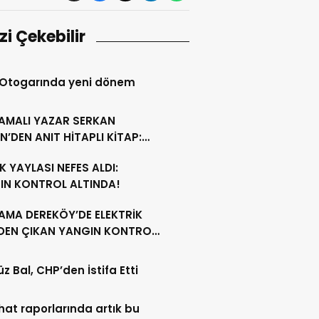
izi Çekebilir
 Otogarında yeni dönem
AMALI YAZAR SERKAN
N’DEN ANIT HİTAPLI KİTAP:
GAMON’DAN ARTVİN’E”
 YAYLASI NEFES ALDI:
IN KONTROL ALTINDA!
AMA DEREKÖY’DE ELEKTRİK
NDEN ÇIKAN YANGIN KONTROL
A ALINDI
z Bal, CHP’den İstifa Etti
ahat raporlarında artık bu