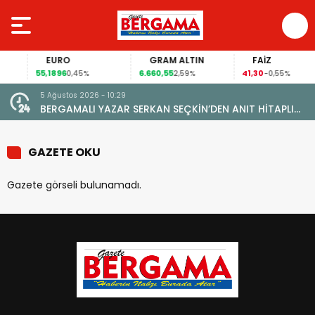
EURO
GRAM ALTIN
FAİZ
55,1896
6.660,55
41,30
0,45%
2,59%
-0,55%
5 Ağustos 2026 - 10:29
BERGAMALI YAZAR SERKAN SEÇKİN’DEN ANIT HİTAPLI
KİTAP: “PERGAMON’DAN ARTVİN’E”
GAZETE OKU
Gazete görseli bulunamadı.