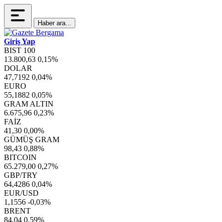
Haber ara...
Giriş Yap
BIST 100
13.800,63
0,15%
DOLAR
47,7192
0,04%
EURO
55,1882
0,05%
GRAM ALTIN
6.675,96
0,23%
FAİZ
41,30
0,00%
GÜMÜŞ GRAM
98,43
0,88%
BITCOIN
65.279,00
0,27%
GBP/TRY
64,4286
0,04%
EUR/USD
1,1556
-0,03%
BRENT
84,04
0,59%