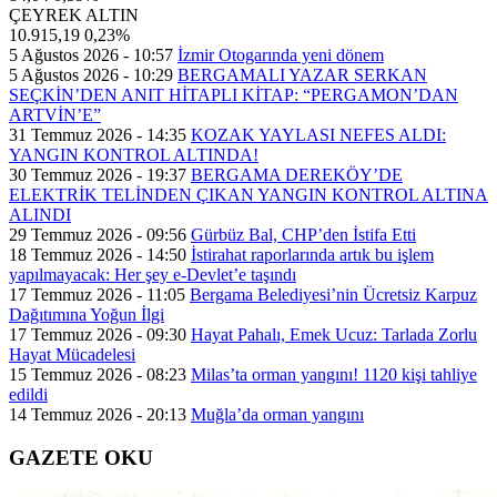
ÇEYREK ALTIN
10.915,19
0,23%
5 Ağustos 2026 - 10:57
İzmir Otogarında yeni dönem
5 Ağustos 2026 - 10:29
BERGAMALI YAZAR SERKAN
SEÇKİN’DEN ANIT HİTAPLI KİTAP: “PERGAMON’DAN
ARTVİN’E”
31 Temmuz 2026 - 14:35
KOZAK YAYLASI NEFES ALDI:
YANGIN KONTROL ALTINDA!
30 Temmuz 2026 - 19:37
BERGAMA DEREKÖY’DE
ELEKTRİK TELİNDEN ÇIKAN YANGIN KONTROL ALTINA
ALINDI
29 Temmuz 2026 - 09:56
Gürbüz Bal, CHP’den İstifa Etti
18 Temmuz 2026 - 14:50
İstirahat raporlarında artık bu işlem
yapılmayacak: Her şey e-Devlet’e taşındı
17 Temmuz 2026 - 11:05
Bergama Belediyesi’nin Ücretsiz Karpuz
Dağıtımına Yoğun İlgi
17 Temmuz 2026 - 09:30
Hayat Pahalı, Emek Ucuz: Tarlada Zorlu
Hayat Mücadelesi
15 Temmuz 2026 - 08:23
Milas’ta orman yangını! 1120 kişi tahliye
edildi
14 Temmuz 2026 - 20:13
Muğla’da orman yangını
GAZETE OKU