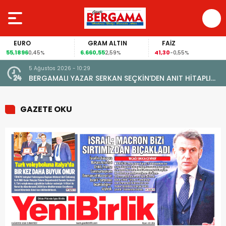
EURO
GRAM ALTIN
FAİZ
55,1896
6.660,55
41,30
0,45%
2,59%
-0,55%
5 Ağustos 2026 - 10:29
BERGAMALI YAZAR SERKAN SEÇKİN’DEN ANIT HİTAPLI
KİTAP: “PERGAMON’DAN ARTVİN’E”
GAZETE OKU