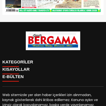
KATEGORİLER
KISAYOLLAR
CANLI YAYIN
Menü seçimi yapın. WP-ADMIN → Görünüm → Menüler
E-BÜLTEN
BURÇLAR
sayfasından menü eşleştirmesi yapınız.
HABER
CANLI BORSA
CANLI SONUÇLAR
Web sitemizde yer alan haber içerikleri izin alınmadan,
HAVA DURUMU
kaynak gösterilerek dahi iktibas edilemez. Kanuna aykırı ve
gazetebergama.com.tr
e-bültenine abone olarak,
CANLI TV
izinsiz olarak kopyalanamaz, başka yerde yayınlanamaz.