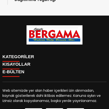
KATEGORİLER
KISAYOLLAR
CANLI YAYIN
Menü seçimi yapın. WP-ADMIN → Görünüm → Menüler
E-BÜLTEN
BURÇLAR
sayfasından menü eşleştirmesi yapınız.
HABER
CANLI BORSA
CANLI SONUÇLAR
Web sitemizde yer alan haber içerikleri izin alınmadan,
HAVA DURUMU
kaynak gösterilerek dahi iktibas edilemez. Kanuna aykırı ve
gazetebergama.com.tr
e-bültenine abone olarak,
CANLI TV
izinsiz olarak kopyalanamaz, başka yerde yayınlanamaz.
tarafınıza haber, duyuru ve kampanya içerikli e-postaların
FİKSTÜR
gönderilmesini kabul etmiş olursunuz.