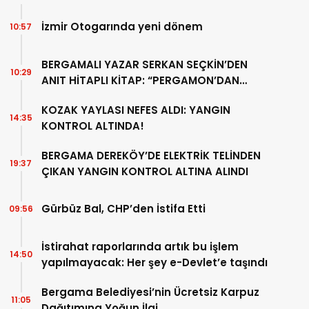
İzmir Otogarında yeni dönem
10:57
BERGAMALI YAZAR SERKAN SEÇKİN’DEN
10:29
ANIT HİTAPLI KİTAP: “PERGAMON’DAN
ARTVİN’E”
KOZAK YAYLASI NEFES ALDI: YANGIN
14:35
KONTROL ALTINDA!
BERGAMA DEREKÖY’DE ELEKTRİK TELİNDEN
19:37
ÇIKAN YANGIN KONTROL ALTINA ALINDI
Gürbüz Bal, CHP’den İstifa Etti
09:56
İstirahat raporlarında artık bu işlem
14:50
yapılmayacak: Her şey e-Devlet’e taşındı
Bergama Belediyesi’nin Ücretsiz Karpuz
11:05
Dağıtımına Yoğun İlgi