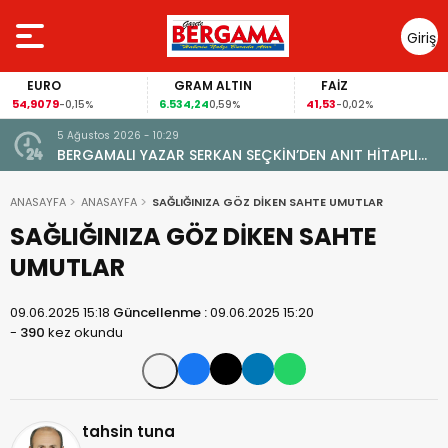
Giriş
Yap
EURO
GRAM ALTIN
FAİZ
54,9079
6.534,24
41,53
-0,15%
0,59%
-0,02%
5 Ağustos 2026 - 10:29
BERGAMALI YAZAR SERKAN SEÇKİN’DEN ANIT HİTAPLI
KİTAP: “PERGAMON’DAN ARTVİN’E”
ANASAYFA
ANASAYFA
SAĞLIĞINIZA GÖZ DİKEN SAHTE UMUTLAR
SAĞLIĞINIZA GÖZ DİKEN SAHTE
UMUTLAR
09.06.2025 15:18
Güncellenme :
09.06.2025 15:20
-
390
kez okundu
tahsin tuna