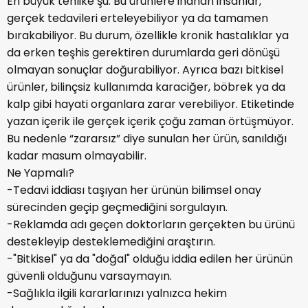
En büyük tehlike şu: Bu ürünlere inanan insanlar,
gerçek tedavileri erteleyebiliyor ya da tamamen
bırakabiliyor. Bu durum, özellikle kronik hastalıklar ya
da erken teşhis gerektiren durumlarda geri dönüşü
olmayan sonuçlar doğurabiliyor. Ayrıca bazı bitkisel
ürünler, bilinçsiz kullanımda karaciğer, böbrek ya da
kalp gibi hayati organlara zarar verebiliyor. Etiketinde
yazan içerik ile gerçek içerik çoğu zaman örtüşmüyor.
Bu nedenle “zararsız” diye sunulan her ürün, sanıldığı
kadar masum olmayabilir.
Ne Yapmalı?
-Tedavi iddiası taşıyan her ürünün bilimsel onay
sürecinden geçip geçmediğini sorgulayın.
-Reklamda adı geçen doktorların gerçekten bu ürünü
destekleyip desteklemediğini araştırın.
-"Bitkisel" ya da "doğal" olduğu iddia edilen her ürünün
güvenli olduğunu varsaymayın.
-Sağlıkla ilgili kararlarınızı yalnızca hekim