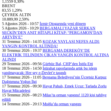
1,1559
0,30%
BRENT
83,55
1,29%
ÇEYREK ALTIN
10.889,99
2,59%
5 Ağustos 2026 - 10:57
İzmir Otogarında yeni dönem
5 Ağustos 2026 - 10:29
BERGAMALI YAZAR SERKAN
SEÇKİN’DEN ANIT HİTAPLI KİTAP: “PERGAMON’DAN
ARTVİN’E”
31 Temmuz 2026 - 14:35
KOZAK YAYLASI NEFES ALDI:
YANGIN KONTROL ALTINDA!
30 Temmuz 2026 - 19:37
BERGAMA DEREKÖY’DE
ELEKTRİK TELİNDEN ÇIKAN YANGIN KONTROL ALTINA
ALINDI
29 Temmuz 2026 - 09:56
Gürbüz Bal, CHP’den İstifa Etti
18 Temmuz 2026 - 14:50
İstirahat raporlarında artık bu işlem
yapılmayacak: Her şey e-Devlet’e taşındı
17 Temmuz 2026 - 11:05
Bergama Belediyesi’nin Ücretsiz Karpuz
Dağıtımına Yoğun İlgi
17 Temmuz 2026 - 09:30
Hayat Pahalı, Emek Ucuz: Tarlada Zorlu
Hayat Mücadelesi
15 Temmuz 2026 - 08:23
Milas’ta orman yangını! 1120 kişi tahliye
edildi
14 Temmuz 2026 - 20:13
Muğla’da orman yangını