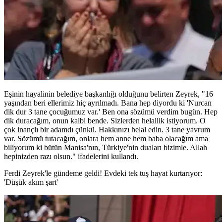
Eşinin hayalinin belediye başkanlığı olduğunu belirten Zeyrek, "16
yaşından beri ellerimiz hiç ayrılmadı. Bana hep diyordu ki 'Nurcan
dik dur 3 tane çocuğumuz var.' Ben ona sözümü verdim bugün. Hep
dik duracağım, onun kalbi bende. Sizlerden helallik istiyorum. O
çok inançlı bir adamdı çünkü. Hakkınızı helal edin. 3 tane yavrum
var. Sözümü tutacağım, onlara hem anne hem baba olacağım ama
biliyorum ki bütün Manisa'nın, Türkiye'nin duaları bizimle. Allah
hepinizden razı olsun." ifadelerini kullandı.
Ferdi Zeyrek'le gündeme geldi! Evdeki tek tuş hayat kurtarıyor:
'Düşük akım şart'