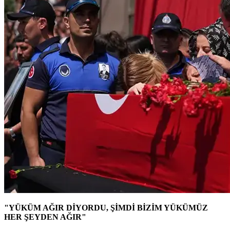
"YÜKÜM AĞIR DİYORDU, ŞİMDİ BİZİM YÜKÜMÜZ
HER ŞEYDEN AĞIR"