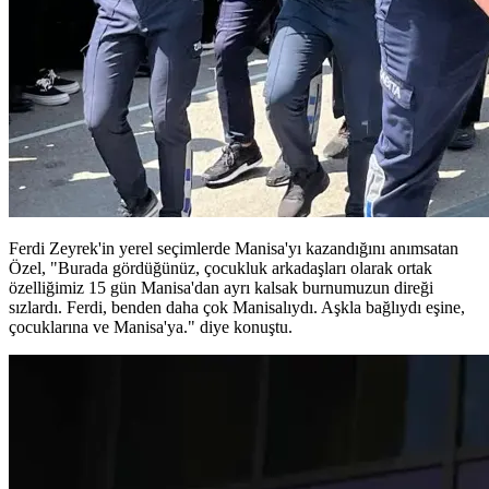
Ferdi Zeyrek'in yerel seçimlerde Manisa'yı kazandığını anımsatan
Özel, "Burada gördüğünüz, çocukluk arkadaşları olarak ortak
özelliğimiz 15 gün Manisa'dan ayrı kalsak burnumuzun direği
sızlardı. Ferdi, benden daha çok Manisalıydı. Aşkla bağlıydı eşine,
çocuklarına ve Manisa'ya." diye konuştu.