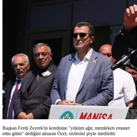
Başkan Ferdi Zeyrek'in kendisine "yüküm ağır, memleketi emanet
ettin gittin" dediğini aktaran Özel, sözlerini şöyle sürdürdü: