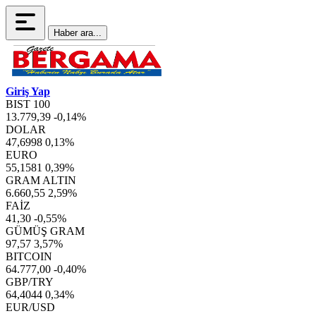
Haber ara...
Giriş Yap
BIST 100
13.779,39
-0,14%
DOLAR
47,6998
0,13%
EURO
55,1581
0,39%
GRAM ALTIN
6.660,55
2,59%
FAİZ
41,30
-0,55%
GÜMÜŞ GRAM
97,57
3,57%
BITCOIN
64.777,00
-0,40%
GBP/TRY
64,4044
0,34%
EUR/USD