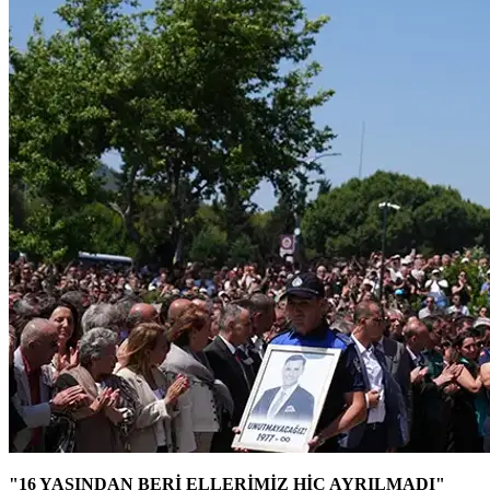
"16 YAŞINDAN BERİ ELLERİMİZ HİÇ AYRILMADI"