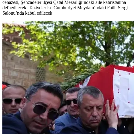
cenazesi, Şehzadeler ilçesi Çatal Mezarlığı’ndaki aile kabristanına
defnedilecek. Taziyeler ise Cumhuriyet Meydanı’ndaki Fatih Sergi
Salonu’nda kabul edilecek.