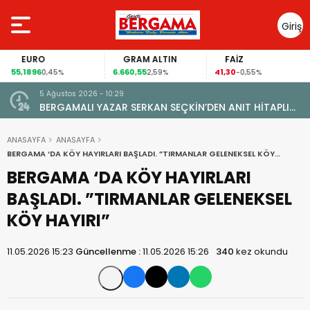
Giriş
Yap
EURO
GRAM ALTIN
FAİZ
55,1896
6.660,55
41,30
0,45%
2,59%
-0,55%
5 Ağustos 2026 - 10:29
BERGAMALI YAZAR SERKAN SEÇKİN’DEN ANIT HİTAPLI
KİTAP: “PERGAMON’DAN ARTVİN’E”
ANASAYFA
ANASAYFA
BERGAMA ‘DA KÖY HAYIRLARI BAŞLADI. ”TIRMANLAR GELENEKSEL KÖY
HAYIRI”
BERGAMA ‘DA KÖY HAYIRLARI
BAŞLADI. ”TIRMANLAR GELENEKSEL
KÖY HAYIRI”
11.05.2026 15:23
Güncellenme :
11.05.2026 15:26
340
kez okundu