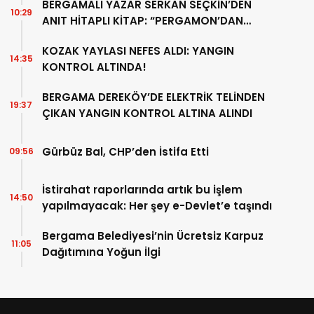
BERGAMALI YAZAR SERKAN SEÇKİN’DEN
10:29
ANIT HİTAPLI KİTAP: “PERGAMON’DAN
ARTVİN’E”
KOZAK YAYLASI NEFES ALDI: YANGIN
14:35
KONTROL ALTINDA!
BERGAMA DEREKÖY’DE ELEKTRİK TELİNDEN
19:37
ÇIKAN YANGIN KONTROL ALTINA ALINDI
Gürbüz Bal, CHP’den İstifa Etti
09:56
İstirahat raporlarında artık bu işlem
14:50
yapılmayacak: Her şey e-Devlet’e taşındı
Bergama Belediyesi’nin Ücretsiz Karpuz
11:05
Dağıtımına Yoğun İlgi