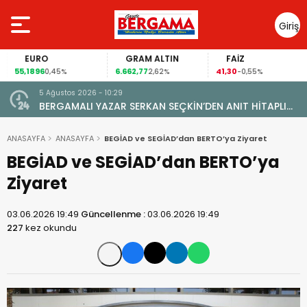
Giriş
Yap
EURO
GRAM ALTIN
FAİZ
55,1896
6.662,77
41,30
0,45%
2,62%
-0,55%
5 Ağustos 2026 - 10:29
BERGAMALI YAZAR SERKAN SEÇKİN’DEN ANIT HİTAPLI
KİTAP: “PERGAMON’DAN ARTVİN’E”
ANASAYFA
ANASAYFA
BEGİAD ve SEGİAD’dan BERTO’ya Ziyaret
BEGİAD ve SEGİAD’dan BERTO’ya
Ziyaret
03.06.2026 19:49
Güncellenme :
03.06.2026 19:49
227
kez okundu