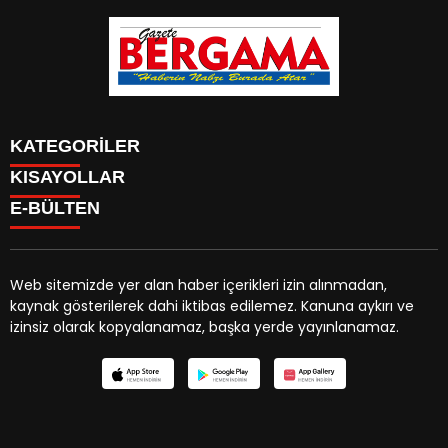
KATEGORİLER
KISAYOLLAR
CANLI YAYIN
Menü seçimi yapın. WP-ADMIN → Görünüm → Menüler
E-BÜLTEN
BURÇLAR
sayfasından menü eşleştirmesi yapınız.
HABER
CANLI BORSA
CANLI SONUÇLAR
Web sitemizde yer alan haber içerikleri izin alınmadan,
HAVA DURUMU
kaynak gösterilerek dahi iktibas edilemez. Kanuna aykırı ve
gazetebergama.com.tr
e-bültenine abone olarak,
CANLI TV
izinsiz olarak kopyalanamaz, başka yerde yayınlanamaz.
tarafınıza haber, duyuru ve kampanya içerikli e-postaların
FİKSTÜR
gönderilmesini kabul etmiş olursunuz.
FİRMA EKLE
FİRMA REHBERİ
GAZETE OKU
GAZETELER