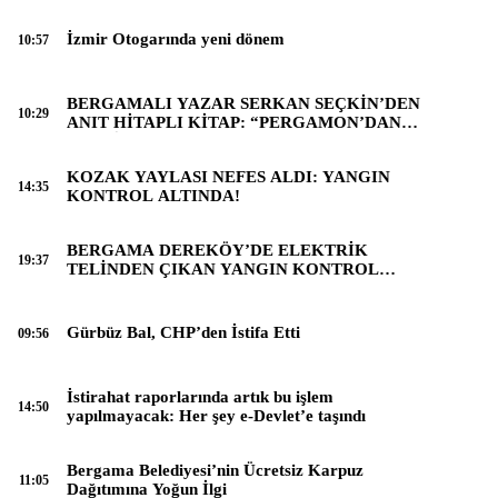
İzmir Otogarında yeni dönem
10:57
BERGAMALI YAZAR SERKAN SEÇKİN’DEN
10:29
ANIT HİTAPLI KİTAP: “PERGAMON’DAN
ARTVİN’E”
KOZAK YAYLASI NEFES ALDI: YANGIN
14:35
KONTROL ALTINDA!
BERGAMA DEREKÖY’DE ELEKTRİK
19:37
TELİNDEN ÇIKAN YANGIN KONTROL
ALTINA ALINDI
Gürbüz Bal, CHP’den İstifa Etti
09:56
İstirahat raporlarında artık bu işlem
14:50
yapılmayacak: Her şey e-Devlet’e taşındı
Bergama Belediyesi’nin Ücretsiz Karpuz
11:05
Dağıtımına Yoğun İlgi