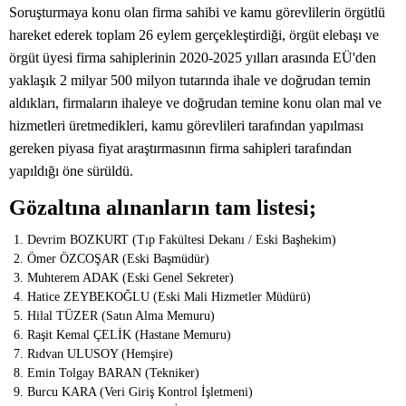
Soruşturmaya konu olan firma sahibi ve kamu görevlilerin örgütlü
hareket ederek toplam 26 eylem gerçekleştirdiği, örgüt elebaşı ve
örgüt üyesi firma sahiplerinin 2020-2025 yılları arasında EÜ'den
yaklaşık 2 milyar 500 milyon tutarında ihale ve doğrudan temin
aldıkları, firmaların ihaleye ve doğrudan temine konu olan mal ve
hizmetleri üretmedikleri, kamu görevlileri tarafından yapılması
gereken piyasa fiyat araştırmasının firma sahipleri tarafından
yapıldığı öne sürüldü.
Gözaltına alınanların tam listesi;
Devrim BOZKURT (Tıp Fakültesi Dekanı / Eski Başhekim)
Ömer ÖZCOŞAR (Eski Başmüdür)
Muhterem ADAK (Eski Genel Sekreter)
Hatice ZEYBEKOĞLU (Eski Mali Hizmetler Müdürü)
Hilal TÜZER (Satın Alma Memuru)
Raşit Kemal ÇELİK (Hastane Memuru)
Rıdvan ULUSOY (Hemşire)
Emin Tolgay BARAN (Tekniker)
Burcu KARA (Veri Giriş Kontrol İşletmeni)