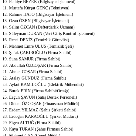
Fethiye BEZEK (Bilgisayar İşletmeni)
Mustafa Kürşat GENÇ (Teknisyen)
Rahime HATO (Bilgisayar İşletmeni)
Ozan ÖZEN (Bilgisayar İşletmeni)
Selim ÖZCAN (Defterdarlık Uzmanı)
Süleyman DURAN (Veri Giriş Kontrol İşletmeni)
Recai DENİZ (Temizlik Görevlisi)
Mehmet Emre ULUS (Temizlik Şefi)
Şafak ÇAKIROĞLU (Firma Sahibi)
Suna SAMUR (Firma Sahibi)
Abdullah ÖZCOŞAR (Firma Sahibi)
Ahmet COŞAR (Firma Sahibi)
Atalay GÜNDÜZ (Firma Sahibi)
Aykut KAMİLOĞLU (Elektrik Mühendisi)
Burak ERİN (Firma Sahibi/Ortağı)
Ergun ŞAVUN (Satış Destek Personeli)
Didem ÖZCOŞAR (Finansman Müdürü)
Erdem YILMAZ (Şahıs Şirketi Sahibi)
Erdoğan KARAOĞLU (Şirket Müdürü)
Figen ALTUĞ (Firma Sahibi)
Kaya TURAN (Şahıs Firması Sahibi)
Mahmut CAN (Genel Müdür)