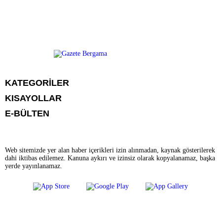
KATEGORİLER
KISAYOLLAR
CANLI YAYIN
Menü seçimi yapın. WP-ADMIN → Görünüm → Menüler sayfasından
E-BÜLTEN
BURÇLAR
menü eşleştirmesi yapınız.
HABER
CANLI BORSA
CANLI SONUÇLAR
HAVA DURUMU
Web sitemizde yer alan haber içerikleri izin alınmadan, kaynak gösterilerek
CANLI TV
dahi iktibas edilemez. Kanuna aykırı ve izinsiz olarak kopyalanamaz, başka
FİKSTÜR
gazetebergama.com.tr
e-bültenine abone olarak, tarafınıza haber, duyuru
yerde yayınlanamaz.
FİRMA EKLE
ve kampanya içerikli e-postaların gönderilmesini kabul etmiş olursunuz.
FİRMA REHBERİ
GAZETE OKU
GAZETELER
YEREL HABERLER
NÖBETÇİ ECZANELER
HABER GÖNDER