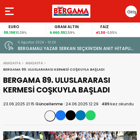
Giriş
Yap
EURO
GRAM ALTIN
FAİZ
55,1581
6.660,55
41,30
0,39%
2,59%
-0,55%
5 Ağustos 2026 - 10:29
BERGAMALI YAZAR SERKAN SEÇKİN’DEN ANIT HİTAPLI
KİTAP: “PERGAMON’DAN ARTVİN’E”
ANASAYFA
ANASAYFA
BERGAMA 89. ULUSLARARASI KERMESİ COŞKUYLA BAŞLADI
BERGAMA 89. ULUSLARARASI
KERMESİ COŞKUYLA BAŞLADI
23.06.2025 21:15
Güncellenme :
24.06.2025 12:29
489
kez okundu