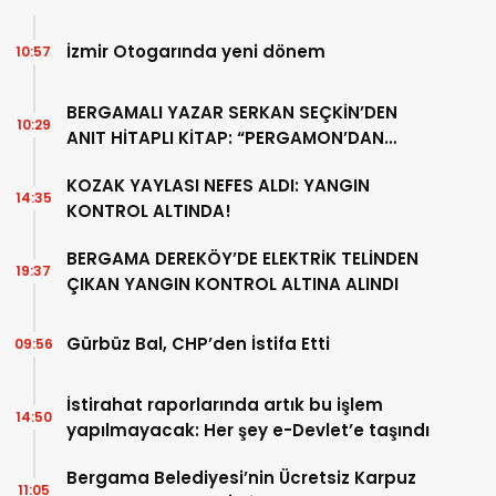
İzmir Otogarında yeni dönem
10:57
BERGAMALI YAZAR SERKAN SEÇKİN’DEN
10:29
ANIT HİTAPLI KİTAP: “PERGAMON’DAN
ARTVİN’E”
KOZAK YAYLASI NEFES ALDI: YANGIN
14:35
KONTROL ALTINDA!
BERGAMA DEREKÖY’DE ELEKTRİK TELİNDEN
19:37
ÇIKAN YANGIN KONTROL ALTINA ALINDI
Gürbüz Bal, CHP’den İstifa Etti
09:56
İstirahat raporlarında artık bu işlem
14:50
yapılmayacak: Her şey e-Devlet’e taşındı
Bergama Belediyesi’nin Ücretsiz Karpuz
11:05