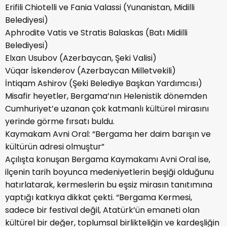
Erifili Chiotelli ve Fania Valassi (Yunanistan, Midilli
Belediyesi)
Aphrodite Vatis ve Stratis Balaskas (Batı Midilli
Belediyesi)
Elxan Usubov (Azerbaycan, Şeki Valisi)
Vüqar İskenderov (Azerbaycan Milletvekili)
İntiqam Ashirov (Şeki Belediye Başkan Yardımcısı)
Misafir heyetler, Bergama’nın Helenistik dönemden
Cumhuriyet’e uzanan çok katmanlı kültürel mirasını
yerinde görme fırsatı buldu.
Kaymakam Avni Oral: “Bergama her daim barışın ve
kültürün adresi olmuştur”
Açılışta konuşan Bergama Kaymakamı Avni Oral ise,
ilçenin tarih boyunca medeniyetlerin beşiği olduğunu
hatırlatarak, kermeslerin bu eşsiz mirasın tanıtımına
yaptığı katkıya dikkat çekti. “Bergama Kermesi,
sadece bir festival değil, Atatürk’ün emaneti olan
kültürel bir değer, toplumsal birlikteliğin ve kardeşliğin