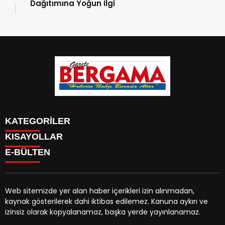
Dağıtımına Yoğun İlgi
KATEGORİLER
KISAYOLLAR
CANLI YAYIN
Menü seçimi yapın. WP-ADMIN → Görünüm → Menüler
E-BÜLTEN
BURÇLAR
sayfasından menü eşleştirmesi yapınız.
HABER
CANLI BORSA
CANLI SONUÇLAR
Web sitemizde yer alan haber içerikleri izin alınmadan,
HAVA DURUMU
kaynak gösterilerek dahi iktibas edilemez. Kanuna aykırı ve
gazetebergama.com.tr
e-bültenine abone olarak,
CANLI TV
izinsiz olarak kopyalanamaz, başka yerde yayınlanamaz.
tarafınıza haber, duyuru ve kampanya içerikli e-postaların
FİKSTÜR